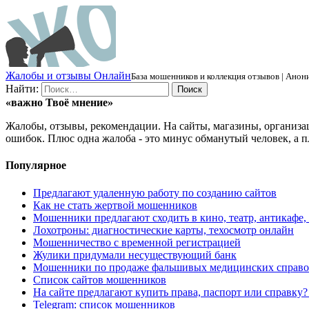
Ж
алобы и отзывы
О
нлайн
База мошенников и коллекция отзывов | Анони
Найти:
«важно
Твоё
мнение»
Жалобы, отзывы, рекомендации. На сайты, магазины, организа
ошибок. Плюс одна жалоба - это минус обманутый человек, а п
Популярное
Предлагают удаленную работу по созданию сайтов
Как не стать жертвой мошенников
Мошенники предлагают сходить в кино, театр, антикафе,
Лохотроны: диагностические карты, техосмотр онлайн
Мошенничество с временной регистрацией
Жулики придумали несуществующий банк
Мошенники по продаже фальшивых медицинских справо
Список сайтов мошенников
На сайте предлагают купить права, паспорт или справку
Telegram: список мошенников