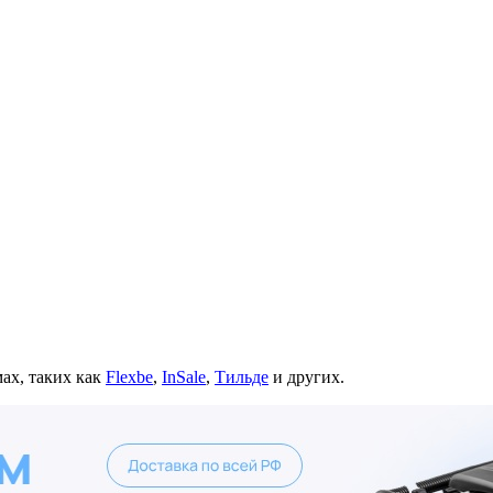
ах, таких как
Flexbe
,
InSale
,
Тильде
и других.