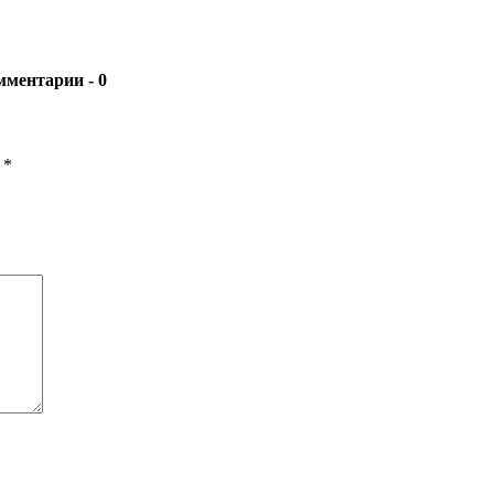
- 0
ы
*