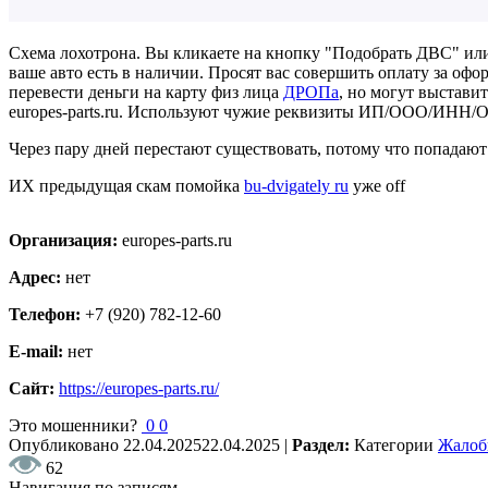
Схема лохотрона. Вы кликаете на кнопку "Подобрать ДВС" или
ваше авто есть в наличии. Просят вас совершить оплату за офо
перевести деньги на карту физ лица
ДРОПа
, но могут выставит
europes-parts.ru. Используют чужие реквизиты ИП/ООО/ИНН/
Через пару дней перестают существовать, потому что попадают 
ИХ предыдущая скам помойка
bu-dvigately ru
уже off
Организация:
europes-parts.ru
Адрес:
нет
Телефон:
+7 (920) 782-12-60
E-mail:
нет
Сайт:
https://europes-parts.ru/
Это мошенники?
0
0
Опубликовано
22.04.2025
22.04.2025
|
Раздел:
Категории
Жало
62
Навигация по записям