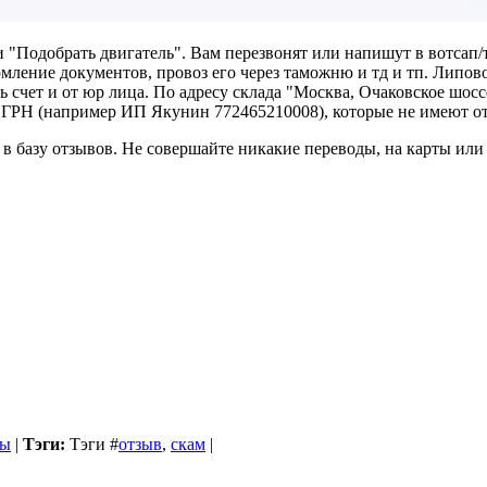
 "Подобрать двигатель". Вам перезвонят или напишут в вотсап/
рмление документов, провоз его через таможню и тд и тп. Липов
ь счет и от юр лица. По адресу склада "Москва, Очаковское шосс
ОГРН (например ИП Якунин 772465210008), которые не имеют от
в базу отзывов. Не совершайте никакие переводы, на карты или 
бы
|
Тэги:
Тэги
#
отзыв
,
скам
|