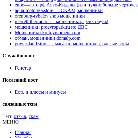
евро—авто.рф Авто-Кидалы (или нужно больше черточек
aqua-motorika.store — СКАМ, мошенники
orenburg-rybalov.shop мошенники
merrell-thermo.ru — мошенники, фейк обувь!
мошенники proevropark.ru по ДВС
Мошенники krutoymoment.com
обман, мошенники domalp.com
power-land.store — магазин мошенников, наглые воры
Случайнопост
Генстар
Последний пост
Есть и плюсы и минусы
связанные теги
Тэги
отзыв
,
скам
МЕНЮ
Главная
Жалобы