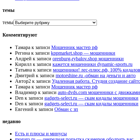
темы
темы
Комментируют
Тамара
к записи
Мошенник мастер рф
Регина
к записи
kppmarket.shop — мошенники
Андрей
к записи
orenburg-rybalov.shop мошенники
Кирилл
к записи
кажется мошенники dynamic-sports.ru
Татьяна
к записи
мошенники! лес-плюс.рф, 100% кидалов
Дмитрий
к записи
motorshine.ru -обман на деньги и авто
Автор2
к записи
Удаленная работа. Студия создание сай
Тамара
к записи
Мошенник мастер рф
Владимир
к записи
auto-dvds.com мошенники с движками
Den
к записи
gadgets-select.ru — скам кидалы мошенники
Den
к записи
gadgets-select.ru — скам кидалы мошенники
Евгений
к записи
Обман с зп
недавно
Есть и плюсы и минусы
mogaro.ru — очередная попытка скамеров ободрать вас