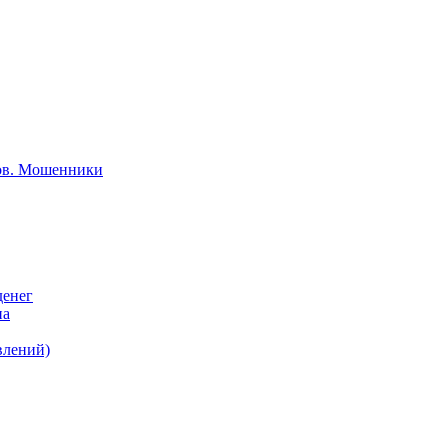
тов. Мошенники
денег
на
влений)