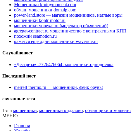
Мошенники krutoymoment.com
обман, мошенники domalp.com
power-land.store — магазин мошенников, наглые воры
мошенники kontr-motor.ru
мошенники vonexai.ru (модератор объявлений)
agregat-contract.ru мошенничество с контрактными КПП
похожий seamotion.ru
кажется еще одни мошенники waveride.ru
Случайнопост
«Дестреза» -7726476064- мошенники-однодневка
Последний пост
merrell-thermo.ru — мошенники, фейк обувь!
связанные теги
Тэги
мошенники
,
мошенники кидалово
,
обманщики и мошенн
МЕНЮ
Главная
Жалобы