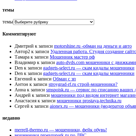
темы
темы
Комментируют
Дмитрий
к записи
motorshine.ru -обман на деньги и авто
Автор2
к записи
Удаленная работа. Студия создание сай
Тамара
к записи
Мошенник мастер рф
Владимир
к записи
auto-dvds.com мошенники с движками
Den
к записи
gadgets-select.ru — скам кидалы мошенники
Den
к записи
gadgets-select.ru — скам кидалы мошенники
Евгений
к записи
Обман с зп
Антон
к записи
stroygrad-rf.ru строй-мошенники?
Анна
к записи
smspoisk.ru — сервис по списанию ваших 
Андрей
к записи
мошенники под видом интернет магази
Анастасия
к записи
мошенники prostaya-technika.ru
Сергей
к записи
aionex.ru — мошенники (модератор объя
недавно
merrell-thermo.ru — мошенники, фейк обувь!
мошенники proevropark.ru по ДВС