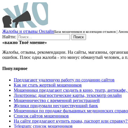
Ж
алобы и отзывы
О
нлайн
База мошенников и коллекция отзывов | Анони
Найти:
«важно
Твоё
мнение»
Жалобы, отзывы, рекомендации. На сайты, магазины, организа
ошибок. Плюс одна жалоба - это минус обманутый человек, а п
Популярное
Предлагают удаленную работу по созданию сайтов
Как не стать жертвой мошенников
Мошенники предлагают сходить в кино, театр, антикафе,
Лохотроны: диагностические карты, техосмотр онлайн
Мошенничество с временной регистрацией
Жулики придумали несуществующий банк
Мошенники по продаже фальшивых медицинских справо
Список сайтов мошенников
На сайте предлагают купить права, паспорт или справку
Telegram: список мошенников