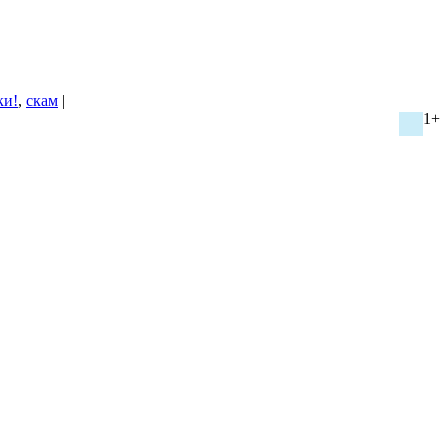
ки!
,
скам
|
1+