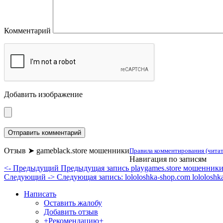
Комментарий
Добавить изображение
Отзыв ➤ gameblack.store мошенники
Правила комментирования (читат
Навигация по записям
<- Предыдущий
Предыдущая запись
playgames.store мошенник
Следующий ->
Следующая запись:
lololoshka-shop.com lololos
Написать
Оставить жалобу
Добавить отзыв
+Рекомендацию+