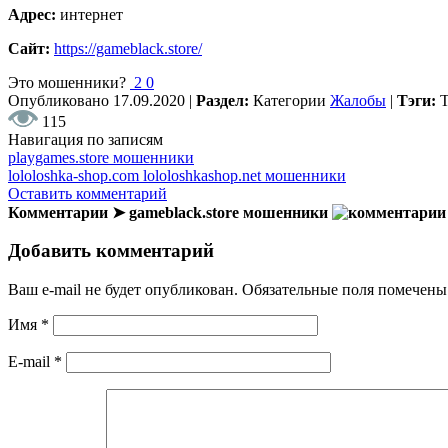
Адрес:
интернет
Сайт:
https://gameblack.store/
Это мошенники?
2
0
Опубликовано
17.09.2020
|
Раздел:
Категории
Жалобы
|
Тэги:
115
Навигация по записям
playgames.store мошенники
lololoshka-shop.com lololoshkashop.net мошенники
Оставить комментарий
Комментарии ➤ gameblack.store мошенники
Добавить комментарий
Ваш e-mail не будет опубликован.
Обязательные поля помечен
Имя
*
E-mail
*