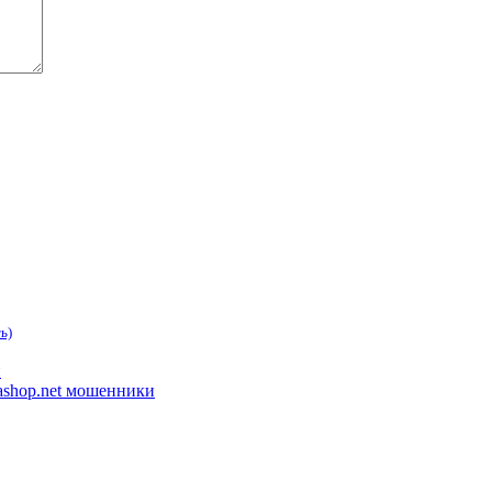
ь)
и
hkashop.net мошенники