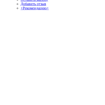
Добавить отзыв
+Рекомендацию+
Отзывы и жалобы на сайты, магазины, организации,
учреждения, сервисы и различные структуры.
Комментируйте, помогите людям избежать Ваших ошибок.