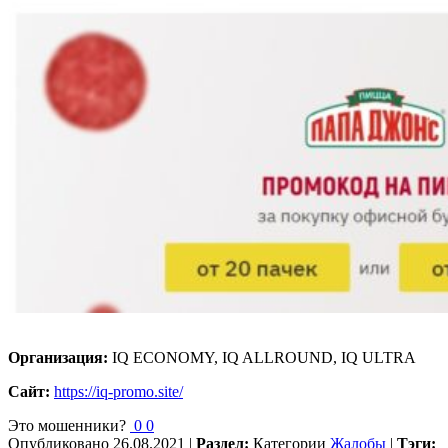
Организация:
IQ ECONOMY, IQ ALLROUND, IQ ULTRA
Сайт:
https://iq-promo.site/
Это мошенники?
0
0
Опубликовано
26.08.2021
|
Раздел:
Категории
Жалобы
|
Тэги: