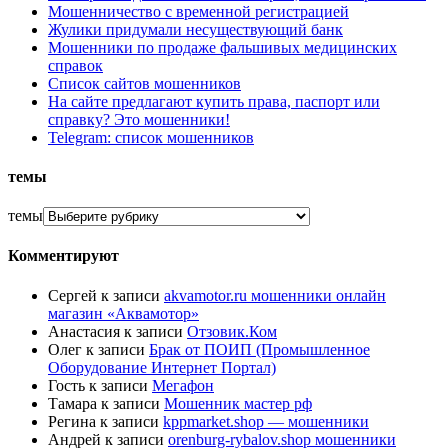
Мошенничество с временной регистрацией
Жулики придумали несуществующий банк
Мошенники по продаже фальшивых медицинских
справок
Список сайтов мошенников
На сайте предлагают купить права, паспорт или
справку? Это мошенники!
Telegram: список мошенников
темы
темы
Комментируют
Сергей
к записи
akvamotor.ru мошенники онлайн
магазин «Аквамотор»
Анастасия
к записи
Отзовик.Ком
Олег
к записи
Брак от ПОИП (Промышленное
Оборудование Интернет Портал)
Гость
к записи
Мегафон
Тамара
к записи
Мошенник мастер рф
Регина
к записи
kppmarket.shop — мошенники
Андрей
к записи
orenburg-rybalov.shop мошенники