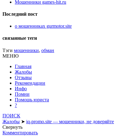
Мошенники games-hit.ru
Последний пост
о мошенниках gurmotor.site
связанные теги
Тэги
мошенники
,
обман
МЕНЮ
Главная
Жалобы
Отзывы
Рекомендации
Инфо
Помни
Помощь юриста
?
ПОИСК
Жалобы
➤
iq-promo.site — мошенники, не доверяйте
Свернуть
Комментировать