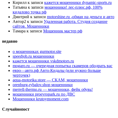
Кирилл
к записи
кажется мошенники dynamic-sports.ru
Татьяна
к записи
мошенники! лес-плюс.рф, 100%
кидалово точка рф
Дмитрий
к записи
motorshine.ru -обман на деньги и авто
Автор2
к записи
Удаленная работа. Студия создание
сайтов. Мошенники
Тамара
к записи
Мошенник мастер рф
недавно
о мошенниках gurmotor.site
speedjob.ru мошенники
кажется мошенники vskdmotors.ru
mogaro.ru — очередная попытка скамеров ободрать вас
евро—авто.рф Авто-Кидалы (или нужно больше
черточек)
aqua-motorika.store — СКАМ, мошенники
orenburg-rybalov.shop мошенники
merrell-thermo.ru — мошенники, фейк обувь!
мошенники proevropark.ru по ДВС
Мошенники krutoymoment.com
Случайнопост