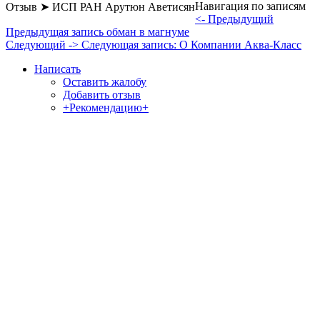
Навигация по записям
Отзыв ➤ ИСП РАН Арутюн Аветисян
<- Предыдущий
Предыдущая запись
обман в магнуме
Следующий ->
Следующая запись:
О Компании Аква-Класс
Написать
Оставить жалобу
Добавить отзыв
+Рекомендацию+
Отзывы и жалобы на сайты, магазины, организации,
учреждения, сервисы и различные структуры.
Комментируйте, помогите людям избежать Ваших ошибок.