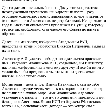
Для создателя – печальный конец. Для ученика-предателя –
незаслуженный стремительный карьерный взлет. Сразу
огромное количество зарегистрированных трудов и патентов
(и не важно, что Аветисян их не разрабатывал). Не проходит и
года и Аветисян оказывается приближен к Путину, которому
это все так необходимо, став членом его Совета по науке и
образованию.
Далее, не имея заслуг, избирается Академиком РАН,
предоставив труды и разработки Виктора Петровича, выдавая
их за свои.
Аветисяну А.И. удается в обход законодательства присвоить
имя Академика Иванникова В.П., созданному им Институту,
научным конференциям и многому другому. И все бы ничего,
можно было бы предположить, что мотивы здесь самые
чистые. Но не тут-то было.
Мотив один – деньги. Без Имени Иванникова, сам по себе
Аветисян – пустое место, человек о котором никто и никогда
не слышал в научном мире. Имя Иванникова и деланое
уважение его памяти — это путь к деньгам и известности для
бездарного Аветисяна. Доход ИСП из бюджета РФ составляет
всего 10%, а основная часть доходов — это контракты с