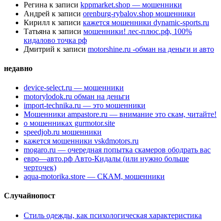
Регина
к записи
kppmarket.shop — мошенники
Андрей
к записи
orenburg-rybalov.shop мошенники
Кирилл
к записи
кажется мошенники dynamic-sports.ru
Татьяна
к записи
мошенники! лес-плюс.рф, 100%
кидалово точка рф
Дмитрий
к записи
motorshine.ru -обман на деньги и авто
недавно
device-select.ru — мошенники
motorylodok.ru обман на деньги
import-technika.ru — это мошенники
Мошенники ampastore.ru — внимание это скам, читайте!
о мошенниках gurmotor.site
speedjob.ru мошенники
кажется мошенники vskdmotors.ru
mogaro.ru — очередная попытка скамеров ободрать вас
евро—авто.рф Авто-Кидалы (или нужно больше
черточек)
aqua-motorika.store — СКАМ, мошенники
Случайнопост
Стиль одежды, как психологическая характеристика