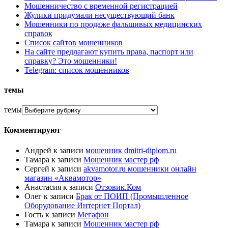
Мошенничество с временной регистрацией
Жулики придумали несуществующий банк
Мошенники по продаже фальшивых медицинских
справок
Список сайтов мошенников
На сайте предлагают купить права, паспорт или
справку? Это мошенники!
Telegram: список мошенников
темы
темы
Комментируют
Андрей
к записи
мошенник dmitri-diplom.ru
Тамара
к записи
Мошенник мастер рф
Сергей
к записи
akvamotor.ru мошенники онлайн
магазин «Аквамотор»
Анастасия
к записи
Отзовик.Ком
Олег
к записи
Брак от ПОИП (Промышленное
Оборудование Интернет Портал)
Гость
к записи
Мегафон
Тамара
к записи
Мошенник мастер рф