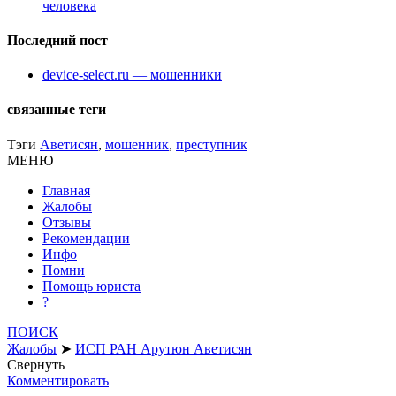
человека
Последний пост
device-select.ru — мошенники
связанные теги
Тэги
Аветисян
,
мошенник
,
преступник
МЕНЮ
Главная
Жалобы
Отзывы
Рекомендации
Инфо
Помни
Помощь юриста
?
ПОИСК
Жалобы
➤
ИСП РАН Арутюн Аветисян
Свернуть
Комментировать