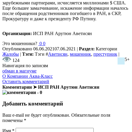
зарубежными партнерами, исчисляется миллионами $ США.
Еще большее замалчивание, искажение информации началось
после обращения родственников погибшего в РАН, в СКР,
Прокуратуру и даже к президенту РФ Путину.
Организация:
ИСП РАН Арутюн Аветисян
Это мошенники?
0
0
Опубликовано
06.06.2021
07.06.2021
|
Раздел:
Категории
Жалобы
|
Тэги:
Тэги
#
Аветисян
,
мошенник
,
преступник
|
5+
124
Навигация по записям
обман в магнуме
О Компании Аква-Класс
Оставить комментарий
Комментарии ➤ ИСП РАН Арутюн Аветисян
- 0
Добавить комментарий
Ваш e-mail не будет опубликован.
Обязательные поля
помечены
*
Имя
*