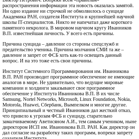
распространения информации эта новость оказалась замятой.
Ни одно издание ни строчкой не обмолвилось о суициде
Академика РАН, создателя Института и крупнейшей научной
школы IT-специалистов. Никто не напечатал даже короткого
памятного некролога. В мировом научном кругу Иванников
В.П. известнейшая личность. У всего есть причины.
Причина суицида – давление со стороны спецслужб и
предательство ученика. Причина молчания СМИ та же –
давление и запрет от ФСБ хоть как-то освещать данный
вопрос. И на это тоже есть свои причины.
Институт Системного Программирования им. Иванникова
В.П. РАН производит программное обеспечение не имеющие
аналогов в мире. Не удивительно, что ведущие мировые
компании и холдинги заказывают свое программное
обеспечение у Института Иванникова В.П. В их числе
Samsung, Nortel Networks, Microsoft, Linux Foundation, Nokia,
Motorola, Huawei, Сбербанк, Вымпелком и многие другие.
Принципиальный и честный Иванников дал жесткий отказ,
что привело к угрозам ФСБ и суициду, старательно
замалчиваемому Аветисяном А.И., тем самым учеником, ныне
директором ИСП им. Иванникова В.П. РАН. Как директор он
дал согласие на разработку таких программ, вопреки запрету
создателя Института.