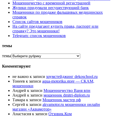
Мошенничество с временной регистрацией
Жулики придумали несуществующий банк
Мошенники по продаже фальшивых медицинских
справок
Список сайтов мошенников
На сайте предлагают купить права, паспорт или
справку? Это мошенники!
Telegram: список мошенников
темы
темы
Комментируют
не важно
к записи
хоумстейджинг dekoschool.ru
Тонеев
к записи
aqua-motorika.store — СКАМ,
мошенники
Андрей
к записи
Мошенничество Ваня впн
Андрей
к записи
мошенник dmitri-diplom.ru
Тамара
к записи
Мошенник мастер рф
Сергей
к записи
akvamotor.ru мошенники онлайн
магазин «Аквамотор»
Анастасия
к записи
Отзовик.Ком