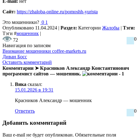
E-mail:
нет
Сайт:
https://zhaloba-online.ru/pomoshh-yurista
Это мошенники?
0
1
Опубликовано
11.04.2024
|
Раздел:
Категории
Жалобы
|
Тэги:
Тэги
#
мошенник
|
0
72
Навигация по записям
Внимание мошенники coffee-markets.ru
Диван Босс
Оставить комментарий
Комментарии ➤ Красников Александр Константинович
программист сайтов — мошенник.
- 1
Вика
сказал:
15.01.2026 в 19:31
Красников Александр — мошенник
Ответить
0
Добавить комментарий
Ваш e-mail не будет опубликован.
Обязательные поля