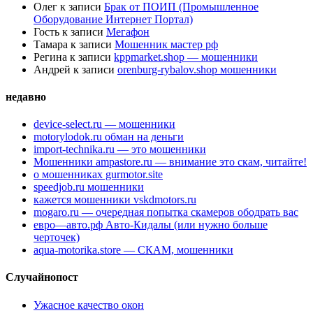
Олег
к записи
Брак от ПОИП (Промышленное
Оборудование Интернет Портал)
Гость
к записи
Мегафон
Тамара
к записи
Мошенник мастер рф
Регина
к записи
kppmarket.shop — мошенники
Андрей
к записи
orenburg-rybalov.shop мошенники
недавно
device-select.ru — мошенники
motorylodok.ru обман на деньги
import-technika.ru — это мошенники
Мошенники ampastore.ru — внимание это скам, читайте!
о мошенниках gurmotor.site
speedjob.ru мошенники
кажется мошенники vskdmotors.ru
mogaro.ru — очередная попытка скамеров ободрать вас
евро—авто.рф Авто-Кидалы (или нужно больше
черточек)
aqua-motorika.store — СКАМ, мошенники
Случайнопост
Ужасное качество окон