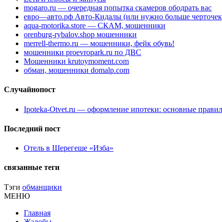
mogaro.ru — очередная попытка скамеров ободрать вас
евро—авто.рф Авто-Кидалы (или нужно больше черточек
aqua-motorika.store — СКАМ, мошенники
orenburg-rybalov.shop мошенники
merrell-thermo.ru — мошенники, фейк обувь!
мошенники proevropark.ru по ДВС
Мошенники krutoymoment.com
обман, мошенники domalp.com
Случайнопост
Ipoteka-Otvet.ru — оформление ипотеки: основные правил
Последний пост
Отель в Шерегеше «Изба»
связанные теги
Тэги
обманщики
МЕНЮ
Главная
Жалобы