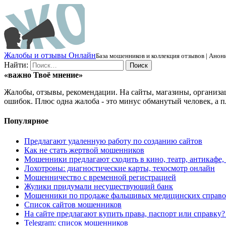
Ж
алобы и отзывы
О
нлайн
База мошенников и коллекция отзывов | Анони
Найти:
«важно
Твоё
мнение»
Жалобы, отзывы, рекомендации. На сайты, магазины, организа
ошибок. Плюс одна жалоба - это минус обманутый человек, а п
Популярное
Предлагают удаленную работу по созданию сайтов
Как не стать жертвой мошенников
Мошенники предлагают сходить в кино, театр, антикафе,
Лохотроны: диагностические карты, техосмотр онлайн
Мошенничество с временной регистрацией
Жулики придумали несуществующий банк
Мошенники по продаже фальшивых медицинских справо
Список сайтов мошенников
На сайте предлагают купить права, паспорт или справку
Telegram: список мошенников