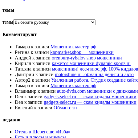
темы
темы
Комментируют
Тамара
к записи
Мошенник мастер рф
Регина
к записи
kppmarket.shop — мошенники
Андрей
к записи
orenburg-rybalov.shop мошенники
Кирилл
к записи
кажется мошенники dynamic-sports.ru
Татьяна
к записи
мошенники! лес-плюс.рф, 100% кидалов
Дмитрий
к записи
motorshine.ru -обман на деньги и авто
Автор2
к записи
Удаленная работа. Студия создание сай
Тамара
к записи
Мошенник мастер рф
Владимир
к записи
auto-dvds.com мошенники с движками
Den
к записи
gadgets-select.ru — скам кидалы мошенники
Den
к записи
gadgets-select.ru — скам кидалы мошенники
Евгений
к записи
Обман с зп
недавно
Отель в Шерегеше «Изба»
Есть и плюсы и минусы