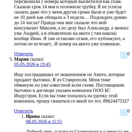
перезвонили с номера который высветился как спам.
Сказали срок 14 мая и положили трубку. Я не успела
сказать даже что у меня другие сроки были и уже будет
не 10 дней как обещали а 3 недели… Подождать думаю
до 14 числа? Правда они мне сказали что мой
консультант Максим, а по делу был Александр, а звонил
уже Андрей, а в объявлении на авито ( там нашла)
вообще Иван. Я там оставляю отзыв, его публикуют, а
потом он исчезает.. И номер на авито уже поменяли.
Ответить
0
Мария
сказал:
05.05.2026 в 23:45
Ищу пострадавших от мошенников на Авито, которые
продают бытовки. Я из Ставрополя. Меня тоже
обманули по уже известной всем схеме. Поставщиком
бытовки в договоре указана компания ООО БС
Индустрия. Если вы тоже попались на удочку этой
компании, прошу связаться со мной по тел. 89624475327
Ответить
0
Ирина
сказал:
08.05.2026 в 11:51
Добрый день, я тоже из Ставрополя и у меня та же