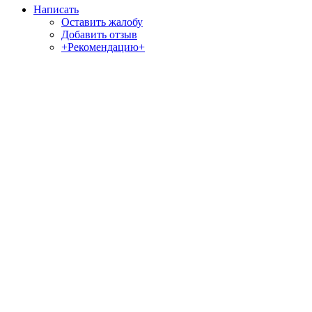
Написать
Оставить жалобу
Добавить отзыв
+Рекомендацию+
Отзывы и жалобы на сайты, магазины, организации,
учреждения, сервисы и различные структуры.
Комментируйте, помогите людям избежать Ваших ошибок.