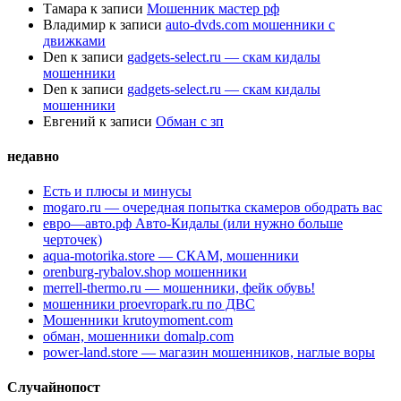
Тамара
к записи
Мошенник мастер рф
Владимир
к записи
auto-dvds.com мошенники с
движками
Den
к записи
gadgets-select.ru — скам кидалы
мошенники
Den
к записи
gadgets-select.ru — скам кидалы
мошенники
Евгений
к записи
Обман с зп
недавно
Есть и плюсы и минусы
mogaro.ru — очередная попытка скамеров ободрать вас
евро—авто.рф Авто-Кидалы (или нужно больше
черточек)
aqua-motorika.store — СКАМ, мошенники
orenburg-rybalov.shop мошенники
merrell-thermo.ru — мошенники, фейк обувь!
мошенники proevropark.ru по ДВС
Мошенники krutoymoment.com
обман, мошенники domalp.com
power-land.store — магазин мошенников, наглые воры
Случайнопост