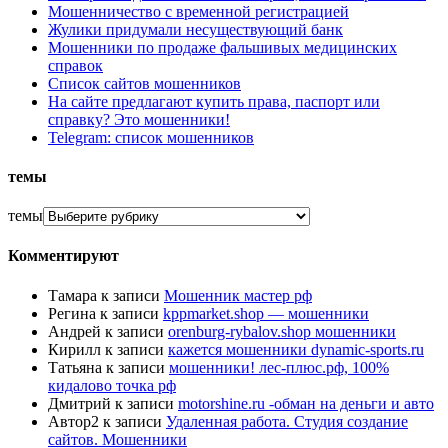
Мошенничество с временной регистрацией
Жулики придумали несуществующий банк
Мошенники по продаже фальшивых медицинских
справок
Список сайтов мошенников
На сайте предлагают купить права, паспорт или
справку? Это мошенники!
Telegram: список мошенников
темы
темы
Комментируют
Тамара
к записи
Мошенник мастер рф
Регина
к записи
kppmarket.shop — мошенники
Андрей
к записи
orenburg-rybalov.shop мошенники
Кирилл
к записи
кажется мошенники dynamic-sports.ru
Татьяна
к записи
мошенники! лес-плюс.рф, 100%
кидалово точка рф
Дмитрий
к записи
motorshine.ru -обман на деньги и авто
Автор2
к записи
Удаленная работа. Студия создание
сайтов. Мошенники