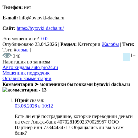
Телефон:
нет
E-mail:
info@bytovki-dacha.ru
Сайт:
https://bytovki-dacha.ru/
Это мошенники?
0
0
Опубликовано
23.04.2026
|
Раздел:
Категории
Жалобы
|
Тэги:
Тэги
#
отзыв
|
1+
346
Навигация по записям
Авто кидалы auto-pro24.ru
Мошенник подрядчик
Оставить комментарий
Комментарии ➤ мошенники бытовками bytovki-dacha.ru
- 13
Юрий
сказал:
03.06.2026 в 10:12
Есть ли ещё пострадавшие, которые переводили деньги
на счет Альфа-банк 40702810902370025957 ООО
Партнер инн 7734443471? Обращались ли вы в сам
банк?