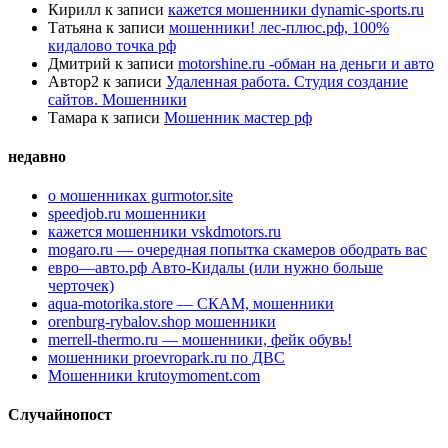
Кирилл
к записи
кажется мошенники dynamic-sports.ru
Татьяна
к записи
мошенники! лес-плюс.рф, 100%
кидалово точка рф
Дмитрий
к записи
motorshine.ru -обман на деньги и авто
Автор2
к записи
Удаленная работа. Студия создание
сайтов. Мошенники
Тамара
к записи
Мошенник мастер рф
недавно
о мошенниках gurmotor.site
speedjob.ru мошенники
кажется мошенники vskdmotors.ru
mogaro.ru — очередная попытка скамеров ободрать вас
евро—авто.рф Авто-Кидалы (или нужно больше
черточек)
aqua-motorika.store — СКАМ, мошенники
orenburg-rybalov.shop мошенники
merrell-thermo.ru — мошенники, фейк обувь!
мошенники proevropark.ru по ДВС
Мошенники krutoymoment.com
Случайнопост