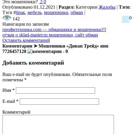
Это мошенники?
2
0
Опубликовано
01.12.2021
|
Раздел:
Категории
Жалобы
|
Тэги:
Тэги
#
брак
,
мебель
,
мошенники
,
обман
|
0
142
Навигация по записям
профитехника.com — обманщики и мошенники!!!
отзыв о sklad-master.ru мошенники, сайт обман
Оставить комментарий
Комментарии ➤ Мошенники «Диван Трейд» инн
7726457128
- 0
Добавить комментарий
Ваш e-mail не будет опубликован.
Обязательные поля
помечены
*
Имя
*
E-mail
*
Комментарий