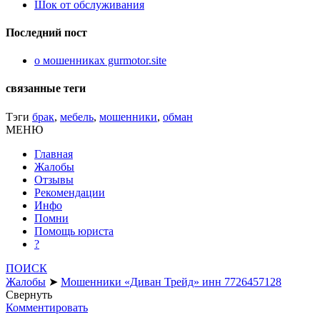
Шок от обслуживания
Последний пост
о мошенниках gurmotor.site
связанные теги
Тэги
брак
,
мебель
,
мошенники
,
обман
МЕНЮ
Главная
Жалобы
Отзывы
Рекомендации
Инфо
Помни
Помощь юриста
?
ПОИСК
Жалобы
➤
Мошенники «Диван Трейд» инн 7726457128
Свернуть
Комментировать