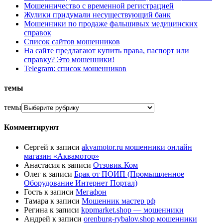
Мошенничество с временной регистрацией
Жулики придумали несуществующий банк
Мошенники по продаже фальшивых медицинских
справок
Список сайтов мошенников
На сайте предлагают купить права, паспорт или
справку? Это мошенники!
Telegram: список мошенников
темы
темы
Комментируют
Сергей
к записи
akvamotor.ru мошенники онлайн
магазин «Аквамотор»
Анастасия
к записи
Отзовик.Ком
Олег
к записи
Брак от ПОИП (Промышленное
Оборудование Интернет Портал)
Гость
к записи
Мегафон
Тамара
к записи
Мошенник мастер рф
Регина
к записи
kppmarket.shop — мошенники
Андрей
к записи
orenburg-rybalov.shop мошенники