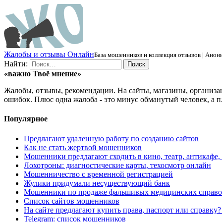
Ж
алобы и отзывы
О
нлайн
База мошенников и коллекция отзывов | Анони
Найти:
«важно
Твоё
мнение»
Жалобы, отзывы, рекомендации. На сайты, магазины, организа
ошибок. Плюс одна жалоба - это минус обманутый человек, а п
Популярное
Предлагают удаленную работу по созданию сайтов
Как не стать жертвой мошенников
Мошенники предлагают сходить в кино, театр, антикафе,
Лохотроны: диагностические карты, техосмотр онлайн
Мошенничество с временной регистрацией
Жулики придумали несуществующий банк
Мошенники по продаже фальшивых медицинских справо
Список сайтов мошенников
На сайте предлагают купить права, паспорт или справку
Telegram: список мошенников