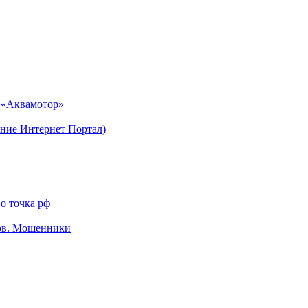
н «Аквамотор»
ние Интернет Портал)
о точка рф
тов. Мошенники