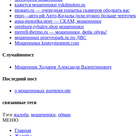
кажется мошенники vskdmotors.ru
mogaro.ru — очередная попытка скамеров ободрать вас
евро—авто.рф Авто-Кидалы (или нужно больше черточек
aqua-motorika.store — СКАМ, мошенники
orenburg-rybalov.shop мошенники
merrell-thermo.ru — мошенники, фейк обувь!
мошенники proevropark.ru по ДВС
Мошенники krutoymoment.com
Случайнопост
Мошенник Ходарев Александр Валентинович
Последний пост
о мошенниках gurmotor.site
связанные теги
Тэги
жалоба
,
мошенники
,
обман
МЕНЮ
Главная
Жалобы