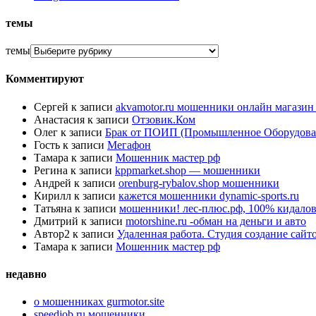
темы
темы
Комментируют
Сергей
к записи
akvamotor.ru мошенники онлайн магази
Анастасия
к записи
Отзовик.Ком
Олег
к записи
Брак от ПОИП (Промышленное Оборудова
Гость
к записи
Мегафон
Тамара
к записи
Мошенник мастер рф
Регина
к записи
kppmarket.shop — мошенники
Андрей
к записи
orenburg-rybalov.shop мошенники
Кирилл
к записи
кажется мошенники dynamic-sports.ru
Татьяна
к записи
мошенники! лес-плюс.рф, 100% кидалов
Дмитрий
к записи
motorshine.ru -обман на деньги и авто
Автор2
к записи
Удаленная работа. Студия создание сай
Тамара
к записи
Мошенник мастер рф
недавно
о мошенниках gurmotor.site
speedjob.ru мошенники