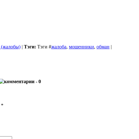
 (жалобы)
|
Тэги:
Тэги
#
жалоба
,
мошенники
,
обман
|
- 0
ы
*