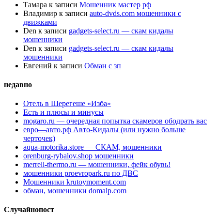
Тамара
к записи
Мошенник мастер рф
Владимир
к записи
auto-dvds.com мошенники с
движками
Den
к записи
gadgets-select.ru — скам кидалы
мошенники
Den
к записи
gadgets-select.ru — скам кидалы
мошенники
Евгений
к записи
Обман с зп
недавно
Отель в Шерегеше «Изба»
Есть и плюсы и минусы
mogaro.ru — очередная попытка скамеров ободрать вас
евро—авто.рф Авто-Кидалы (или нужно больше
черточек)
aqua-motorika.store — СКАМ, мошенники
orenburg-rybalov.shop мошенники
merrell-thermo.ru — мошенники, фейк обувь!
мошенники proevropark.ru по ДВС
Мошенники krutoymoment.com
обман, мошенники domalp.com
Случайнопост