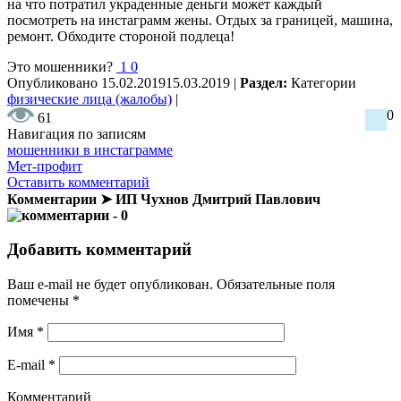
на что потратил украденные деньги может каждый
посмотреть на инстаграмм жены. Отдых за границей, машина,
ремонт. Обходите стороной подлеца!
Это мошенники?
1
0
Опубликовано
15.02.2019
15.03.2019
|
Раздел:
Категории
физические лица (жалобы)
|
0
61
Навигация по записям
мошенники в инстаграмме
Мет-профит
Оставить комментарий
Комментарии ➤ ИП Чухнов Дмитрий Павлович
- 0
Добавить комментарий
Ваш e-mail не будет опубликован.
Обязательные поля
помечены
*
Имя
*
E-mail
*
Комментарий