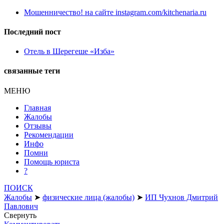
Мошенничество! на сайте instagram.com/kitchenaria.ru
Последний пост
Отель в Шерегеше «Изба»
связанные теги
МЕНЮ
Главная
Жалобы
Отзывы
Рекомендации
Инфо
Помни
Помощь юриста
?
ПОИСК
Жалобы
➤
физические лица (жалобы)
➤
ИП Чухнов Дмитрий
Павлович
Свернуть