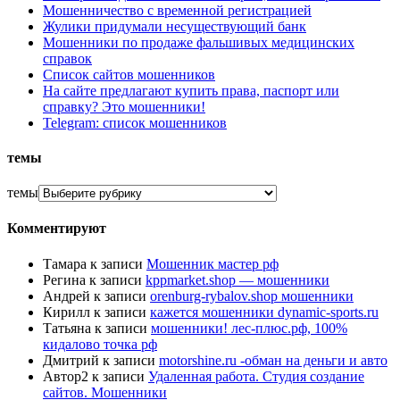
Мошенничество с временной регистрацией
Жулики придумали несуществующий банк
Мошенники по продаже фальшивых медицинских
справок
Список сайтов мошенников
На сайте предлагают купить права, паспорт или
справку? Это мошенники!
Telegram: список мошенников
темы
темы
Комментируют
Тамара
к записи
Мошенник мастер рф
Регина
к записи
kppmarket.shop — мошенники
Андрей
к записи
orenburg-rybalov.shop мошенники
Кирилл
к записи
кажется мошенники dynamic-sports.ru
Татьяна
к записи
мошенники! лес-плюс.рф, 100%
кидалово точка рф
Дмитрий
к записи
motorshine.ru -обман на деньги и авто
Автор2
к записи
Удаленная работа. Студия создание
сайтов. Мошенники