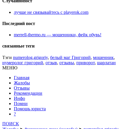
Случайнопост
лучше не связывайтесь с playerok.com
Последний пост
merrell-thermo.ru — мошенники, фейк обувь!
связанные теги
Тэги
numerolog.grigoriy
,
белый маг Григорий
,
мошенник
,
нумеролог григорий
,
отзыв
,
отзывы
,
приворот
,
шарлатан
МЕНЮ
Главная
Жалобы
Отзывы
Рекомендации
Инфо
Помни
Помощь юриста
?
ПОИСК