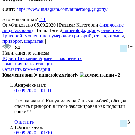
Сайт:
https://www.instagram.com/numerolog.grigoriy/
Это мошенники?
4
0
Опубликовано
05.09.2020
|
Раздел:
Категории
физические
лица (жалобы)
|
Тэги:
Тэги
#
numerolog.grigoriy
,
белый маг
Григорий
,
мошенник
,
нумеролог григорий
,
отзыв
,
отзывы
,
приворот
,
шарлатан
|
1+
184
Навигация по записям
Юрист Восканян Армен — мошенник
компания неплательщик
Оставить комментарий
Комментарии ➤ numerolog.grigoriy
- 2
Андрей
сказал:
05.09.2020 в 01:11
Это шарлатан! Кинул меня на 7 тысяч рублей, обещал
сделать приворот, в итоге заблокировал как подошли
сроки!!!
Ответить
3+
Юлия
сказал:
05.09.2020 в 01:10