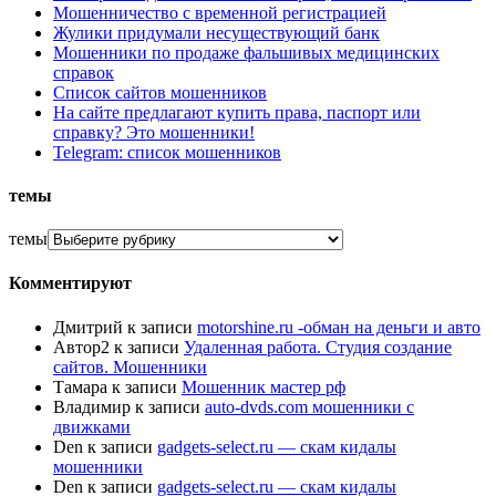
Мошенничество с временной регистрацией
Жулики придумали несуществующий банк
Мошенники по продаже фальшивых медицинских
справок
Список сайтов мошенников
На сайте предлагают купить права, паспорт или
справку? Это мошенники!
Telegram: список мошенников
темы
темы
Комментируют
Дмитрий
к записи
motorshine.ru -обман на деньги и авто
Автор2
к записи
Удаленная работа. Студия создание
сайтов. Мошенники
Тамара
к записи
Мошенник мастер рф
Владимир
к записи
auto-dvds.com мошенники с
движками
Den
к записи
gadgets-select.ru — скам кидалы
мошенники
Den
к записи
gadgets-select.ru — скам кидалы