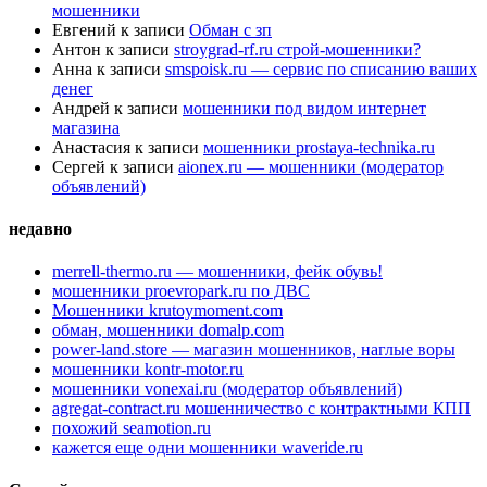
мошенники
Евгений
к записи
Обман с зп
Антон
к записи
stroygrad-rf.ru строй-мошенники?
Анна
к записи
smspoisk.ru — сервис по списанию ваших
денег
Андрей
к записи
мошенники под видом интернет
магазина
Анастасия
к записи
мошенники prostaya-technika.ru
Сергей
к записи
aionex.ru — мошенники (модератор
объявлений)
недавно
merrell-thermo.ru — мошенники, фейк обувь!
мошенники proevropark.ru по ДВС
Мошенники krutoymoment.com
обман, мошенники domalp.com
power-land.store — магазин мошенников, наглые воры
мошенники kontr-motor.ru
мошенники vonexai.ru (модератор объявлений)
agregat-contract.ru мошенничество с контрактными КПП
похожий seamotion.ru
кажется еще одни мошенники waveride.ru