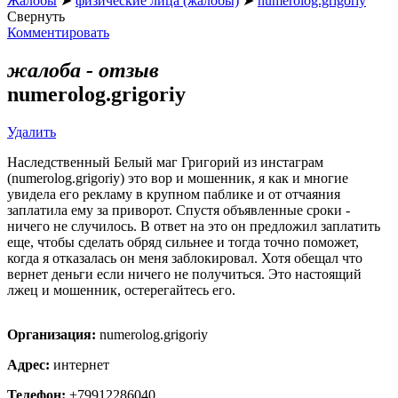
Жалобы
➤
физические лица (жалобы)
➤
numerolog.grigoriy
Свернуть
Комментировать
жалоба - отзыв
numerolog.grigoriy
Удалить
Наследственный Белый маг Григорий из инстаграм
(numerolog.grigoriy) это вор и мошенник, я как и многие
увидела его рекламу в крупном паблике и от отчаяния
заплатила ему за приворот. Спустя объявленные сроки -
ничего не случилось. В ответ на это он предложил заплатить
еще, чтобы сделать обряд сильнее и тогда точно поможет,
когда я отказалась он меня заблокировал. Хотя обещал что
вернет деньги если ничего не получиться. Это настоящий
лжец и мошенник, остерегайтесь его.
Организация:
numerolog.grigoriy
Адрес:
интернет
Телефон:
+79912286040