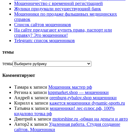
Мошенничество с временной регистрацией
Жулики придумали несуществующий банк
Мошенники по продаже фальшивых медицинских
справок
Список сайтов мошенников
На сайте предлагают купить права, паспорт или
справку? Это мошенники!
Telegram: список мошенников
темы
темы
Комментируют
Тамара
к записи
Мошенник мастер рф
Регина
к записи
kppmarket.shop — мошенники
Андрей
к записи
orenburg-rybalov.shop мошенники
Кирилл
к записи
кажется мошенники dynamic-sports.ru
Татьяна
к записи
мошенники! лес-плюс.рф, 100%
кидалово точка рф
Дмитрий
к записи
motorshine.ru -обман на деньги и авто
Автор2
к записи
Удаленная работа. Студия создание
сайтов. Мошенники