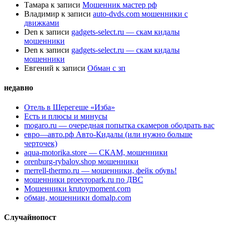
Тамара
к записи
Мошенник мастер рф
Владимир
к записи
auto-dvds.com мошенники с
движками
Den
к записи
gadgets-select.ru — скам кидалы
мошенники
Den
к записи
gadgets-select.ru — скам кидалы
мошенники
Евгений
к записи
Обман с зп
недавно
Отель в Шерегеше «Изба»
Есть и плюсы и минусы
mogaro.ru — очередная попытка скамеров ободрать вас
евро—авто.рф Авто-Кидалы (или нужно больше
черточек)
aqua-motorika.store — СКАМ, мошенники
orenburg-rybalov.shop мошенники
merrell-thermo.ru — мошенники, фейк обувь!
мошенники proevropark.ru по ДВС
Мошенники krutoymoment.com
обман, мошенники domalp.com
Случайнопост