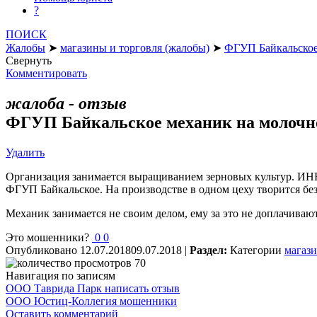
?
ПОИСК
Жалобы
➤
магазины и торговля (жалобы)
➤
ФГУП Байкальское
Свернуть
Комментировать
жалоба - отзыв
ФГУП Байкальское механик на молочн
Удалить
Организация занимается выращиванием зерновых культур. ИНН 
ФГУП Байкальское. На производстве в одном цеху творится без
Механик занимается не своим делом, ему за это не доплачивают,
Это мошенники?
0
0
Опубликовано
12.07.2018
09.07.2018
|
Раздел:
Категории
магази
70
Навигация по записям
ООО Таврида Парк написать отзыв
ООО Юстиц-Коллегия мошенники
Оставить комментарий