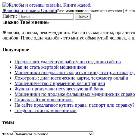
Ж
алобы и отзывы
О
нлайн
База мошенников и коллекция отзывов | Анони
Найти:
«важно
Твоё
мнение»
Жалобы, отзывы, рекомендации. На сайты, магазины, организа
ошибок. Плюс одна жалоба - это минус обманутый человек, а п
Популярное
Предлагают удаленную работу по созданию сайтов
Как не стать жертвой мошенников
Мошенники предлагают сходить в кино, театр, антикафе,
Лохотроны: диагностические карты, техосмотр онлайн
Мошенничество с временной регистрацией
Жулики придумали несуществующий банк
Мошенники по продаже фальшивых медицинских справо
Список сайтов мошенников
На сайте предлагают купить права, паспорт или справку
Telegram: список мошенников
темы
темы