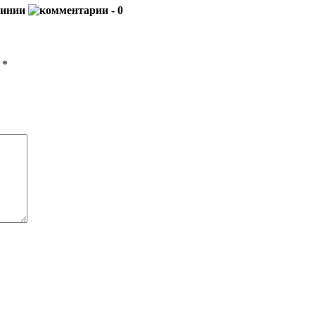
линии
- 0
ы
*