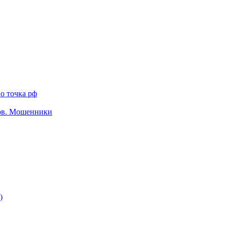
о точка рф
тов. Мошенники
)