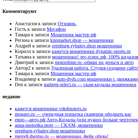
Комментируют
Анастасия
к записи
Отзовик.
Гость
к записи
Мегафон
Тамара
к записи
Мошенник мастер рф
Регина
к записи
kppmarket.shop — мошенники
Андрей
к записи
orenburg-rybalov.shop мошенники
Кирилл
к записи
кажется мошенники dynamic-sports.ru
Татьяна
к записи
мошенники! лес-плюс.рф, 100% кидалов
Дмитрий
к записи
motorshine.ru -обман на деньги и авто
Автор2
к записи
Удаленная работа. Студия создание сай
Тамара
к записи
Мошенник мастер рф
Владимир
к записи
auto-dvds.com мошенники с движками
Den
к записи
gadgets-select.ru — скам кидалы мошенники
недавно
кажется мошенники vskdmotors.ru
mogaro.ru — очередная попытка скамеров ободрать вас
евро—авто.рф Авто-Кидалы (или нужно больше черточек
aqua-motorika.store — СКАМ, мошенники
orenburg-rybalov.shop мошенники
merrell-thermo.ru — мошенники, фейк обувь!