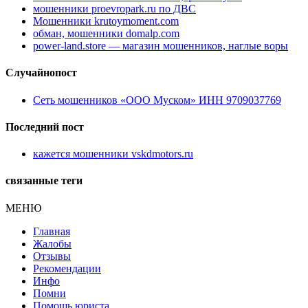
мошенники proevropark.ru по ДВС
Мошенники krutoymoment.com
обман, мошенники domalp.com
power-land.store — магазин мошенников, наглые воры
Случайнопост
Сеть мошенников «ООО Муском» ИНН 9709037769
Последний пост
кажется мошенники vskdmotors.ru
связанные теги
МЕНЮ
Главная
Жалобы
Отзывы
Рекомендации
Инфо
Помни
Помощь юриста