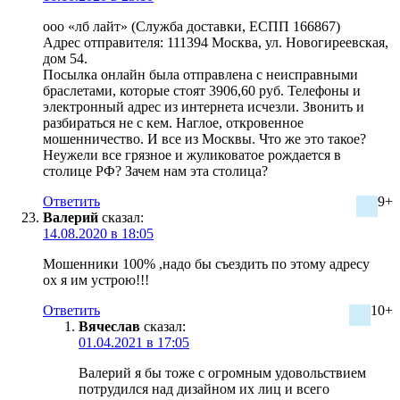
ооо «лб лайт» (Служба доставки, ЕСПП 166867)
Адрес отправителя: 111394 Москва, ул. Новогиреевская,
дом 54.
Посылка онлайн была отправлена с неисправными
браслетами, которые стоят 3906,60 руб. Телефоны и
электронный адрес из интернета исчезли. Звонить и
разбираться не с кем. Наглое, откровенное
мошенничество. И все из Москвы. Что же это такое?
Неужели все грязное и жуликоватое рождается в
столице РФ? Зачем нам эта столица?
Ответить
9+
Валерий
сказал:
14.08.2020 в 18:05
Мошенники 100% ,надо бы съездить по этому адресу
ох я им устрою!!!
Ответить
10+
Вячеслав
сказал:
01.04.2021 в 17:05
Валерий я бы тоже с огромным удовольствием
потрудился над дизайном их лиц и всего