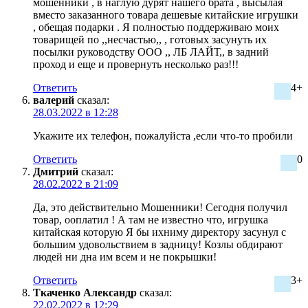
мошенники , в наглую дурят нашего брата , высылая
вместо заказанного товара дешевые китайские игрушки
, обещая подарки . Я полностью поддерживаю моих
товарищей по ,,несчастью,, , готовых засунуть их
посылки руководству ООО ,, ЛБ ЛАЙТ,, в задний
проход и еще и провернуть несколько раз!!!
Ответить
4+
валерий
сказал:
28.03.2022 в 12:28
Укажите их телефон, пожалуйста ,если что-то пробили
Ответить
0
Дмитрий
сказал:
28.02.2022 в 21:09
Да, это действительно Мошенники! Сегодня получил
товар, ооплатил ! А там не известно что, игрушка
китайская которую Я бы ихниму директору засунул с
большим удовольствием в задницу! Козлы обдирают
людей ни дна им всем и не покрышки!
Ответить
3+
Ткаченко Александр
сказал:
22.02.2022 в 12:29