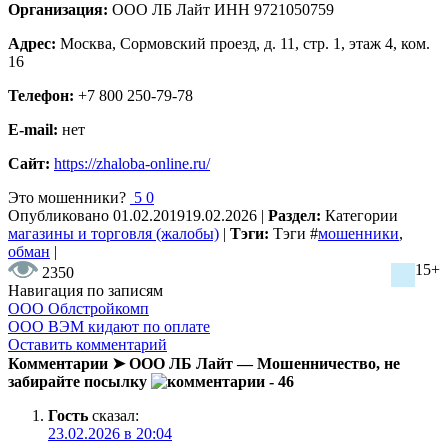
Организация:
ООО ЛБ Лайт ИНН 9721050759
Адрес:
Москва, Сормовский проезд, д. 11, стр. 1, этаж 4, ком.
16
Телефон:
+7 800 250-79-78
E-mail:
нет
Сайт:
https://zhaloba-online.ru/
Это мошенники?
5
0
Опубликовано
01.02.2019
19.02.2026
|
Раздел:
Категории
магазины и торговля (жалобы)
|
Тэги:
Тэги
#
мошенники
,
обман
|
15+
2350
Навигация по записям
ООО Облстройкомп
ООО ВЭМ кидают по оплате
Оставить комментарий
Комментарии ➤ ООО ЛБ Лайт — Мошенничество, не
забирайте посылку
- 46
Гость
сказал:
23.02.2026 в 20:04