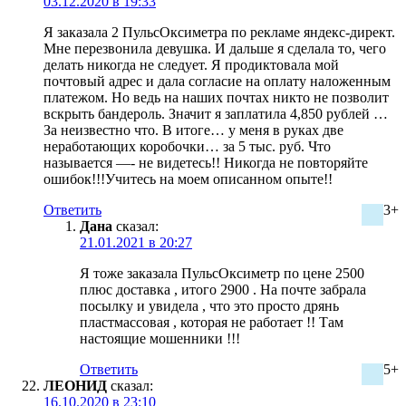
03.12.2020 в 19:33
Я заказала 2 ПульсОксиметра по рекламе яндекс-директ.
Мне перезвонила девушка. И дальше я сделала то, чего
делать никогда не следует. Я продиктовала мой
почтовый адрес и дала согласие на оплату наложенным
платежом. Но ведь на наших почтах никто не позволит
вскрыть бандероль. Значит я заплатила 4,850 рублей …
За неизвестно что. В итоге… у меня в руках две
неработающих коробочки… за 5 тыс. руб. Что
называется —- не видетесь!! Никогда не повторяйте
ошибок!!!Учитесь на моем описанном опыте!!
Ответить
3+
Дана
сказал:
21.01.2021 в 20:27
Я тоже заказала ПульсОксиметр по цене 2500
плюс доставка , итого 2900 . На почте забрала
посылку и увидела , что это просто дрянь
пластмассовая , которая не работает !! Там
настоящие мошенники !!!
Ответить
5+
ЛЕОНИД
сказал:
16.10.2020 в 23:10