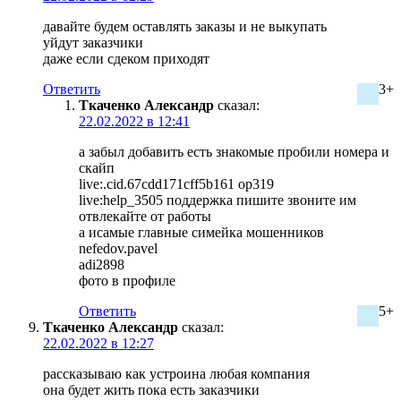
давайте будем оставлять заказы и не выкупать
уйдут заказчики
даже если сдеком приходят
Ответить
3+
Ткаченко Александр
сказал:
22.02.2022 в 12:41
а забыл добавить есть знакомые пробили номера и
скайп
live:.cid.67cdd171cff5b161 op319
live:help_3505 поддержка пишите звоните им
отвлекайте от работы
а исамые главные симейка мошенников
nefedov.pavel
adi2898
фото в профиле
Ответить
5+
Ткаченко Александр
сказал:
22.02.2022 в 12:27
рассказываю как устроина любая компания
она будет жить пока есть заказчики