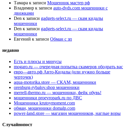
Тамара
к записи
Мошенник мастер рф
Владимир
к записи
auto-dvds.com мошенники с
движками
Den
к записи
gadgets-select.ru — скам кидалы
мошенники
Den
к записи
gadgets-select.ru — скам кидалы
мошенники
Евгений
к записи
Обман с зп
недавно
Есть и плюсы и минусы
mogaro.ru — очередная попытка скамеров ободрать вас
евро—авто.рф Авто-Кидалы (или нужно больше
черточек)
aqua-motorika.store — СКАМ, мошенники
orenburg-rybalov.shop мошенники
merrell-thermo.ru — мошенники, фейк обувь!
мошенники proevropark.ru по ДВС
Мошенники krutoymoment.com
обман, мошенники domalp.com
power-land.store — магазин мошенников, наглые воры
Случайнопост