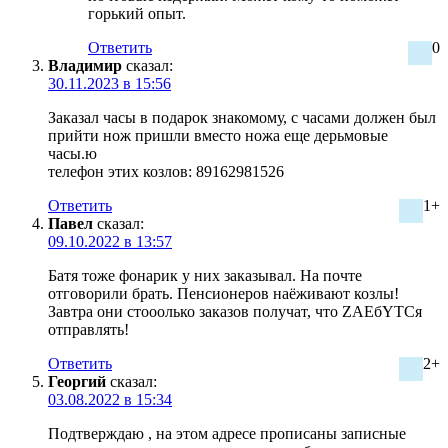
горький опыт.
Ответить
0
Владимир
сказал:
30.11.2023 в 15:56
Заказал часы в подарок знакомому, с часами должен был
прийти нож пришли вместо ножа еще дерьмовые
часы.ю
телефон этих козлов: 89162981526
Ответить
1+
Павел
сказал:
09.10.2022 в 13:57
Батя тоже фонарик у них заказывал. На почте
отговорили брать. Пенсионеров наёживают козлы!
Завтра они стооолько заказов получат, что ZAEбYTCя
отправлять!
Ответить
2+
Георгий
сказал:
03.08.2022 в 15:34
Подтверждаю , на этом адресе прописаны записные