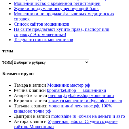
Мошенничество с временной регистрацией
Жулики придумали несуществующий банк
Мошенники по продаже фальшивых медицинских
справок
Список сайтов мошенников
На сайте предлагают купить права, паспорт или
справку? Это мошенники!
Telegram: список мошенников
темы
темы
Комментируют
Тамара
к записи
Мошенник мастер рф
Регина
к записи
kppmarket.shop — мошенники
Андрей
к записи
orenburg-rybalov.shop мошенники
Кирилл
к записи
кажется мошенники dynamic-sports.ru
Татьяна
к записи
мошенники! лес-плюс.рф, 100%
кидалово точка рф
Дмитрий
к записи
motorshine.ru -обман на деньги и авто
Автор2
к записи
Удаленная работа. Студия создание
сайтов. Мошенники