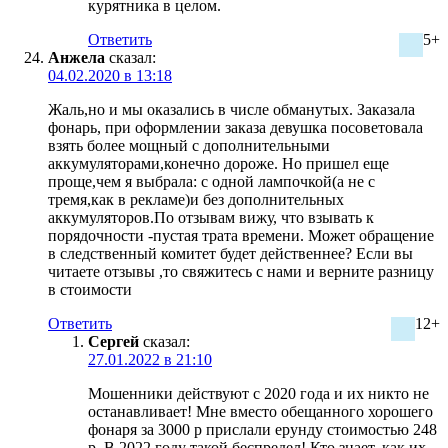
курятника в целом.
Ответить
5+
Анжела
сказал:
04.02.2020 в 13:18
Жаль,но и мы оказались в числе обманутых. Заказала
фонарь, при оформлении заказа девушка посоветовала
взять более мощный с дополнительными
аккумуляторами,конечно дороже. Но пришел еще
проще,чем я выбрала: с одной лампочкой(а не с
тремя,как в рекламе)и без дополнительных
аккумуляторов.По отзывам вижу, что взывать к
порядочности -пустая трата времени. Может обращение
в следственный комитет будет действеннее? Если вы
читаете отзывы ,то свяжитесь с нами и верните разницу
в стоимости
Ответить
12+
Сергей
сказал:
27.01.2022 в 21:10
Мошенники действуют с 2020 года и их никто не
останавливает! Мне вместо обещанного хорошего
фонаря за 3000 р прислали ерунду стоимостью 248
р. В 2022 году такой беспредел! Кто знает, как их