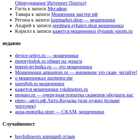
Оборудование Интернет Портал)
Гость
к записи
Мегафон
Тамара
к записи
Мошенник мастер рф
Регина
к записи
kppmarket.shop — мошенники
Андрей
к записи
orenburg-rybalov.shop мошенники
Кирилл
к записи
кажется мошенники dynamic-sports.ru
недавно
device-select.ru — мошенники
motorylodok.ru обман на деньги
import-technika.ru — это мошенники
Мошенники ampastore.ru — внимание это скам, читайте!
о мошенниках gurmotor.site
speedjob.ru мошенники
кажется мошенники vskdmotors.ru
mogaro.ru — очередная попытка скамеров ободрать вас
евро—авто.рф Авто-Кидалы (или нужно больше
черточек)
aqua-motorika.store — СКАМ, мошенники
Случайнопост
buyfollowers хороший отзыв