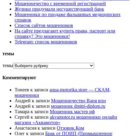
Мошенничество с временной регистрацией
Жулики придумали несуществующий банк
Мошенники по продаже фальшивых медицинских
справок
Список сайтов мошенников
На сайте предлагают купить права, паспорт или
справку? Это мошенники!
Telegram: список мошенников
темы
темы
Комментируют
Тонеев
к записи
aqua-motorika.store — СКАМ,
мошенники
Андрей
к записи
Мошенничество Ваня впн
Андрей
к записи
мошенник dmitri-diplom.ru
Тамара
к записи
Мошенник мастер рф
Сергей
к записи
akvamotor.ru мошенники онлайн
магазин «Аквамотор»
Анастасия
к записи
Отзовик.Ком
Олег
к записи
Брак от ПОИП (Промышленное