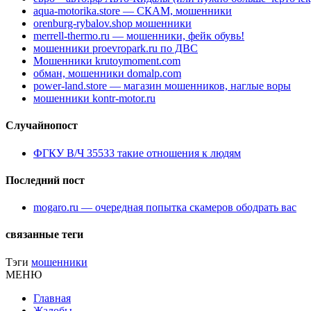
aqua-motorika.store — СКАМ, мошенники
orenburg-rybalov.shop мошенники
merrell-thermo.ru — мошенники, фейк обувь!
мошенники proevropark.ru по ДВС
Мошенники krutoymoment.com
обман, мошенники domalp.com
power-land.store — магазин мошенников, наглые воры
мошенники kontr-motor.ru
Случайнопост
ФГКУ В/Ч 35533 такие отношения к людям
Последний пост
mogaro.ru — очередная попытка скамеров ободрать вас
связанные теги
Тэги
мошенники
МЕНЮ
Главная
Жалобы