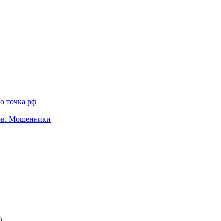
о точка рф
тов. Мошенники
)