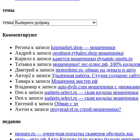
темы
темы
Комментируют
Регина
к записи
kppmarket.shop — мошенники
Андрей
к записи
orenburg-rybalov.shop мошенники
Кирилл
к записи
кажется мошенники dynamic-sports.ru
Татьяна
к записи
мошенники! лес-плюс.рф, 100% кидалов
Дмитрий
к записи
motorshine.ru -обман на деньги и авто
Автор2
к записи
Удаленная работа. Студия создание сай
Тамара
к записи
Мошенник мастер рф
Владимир
к записи
auto-dvds.com мошенники с движками
Den
к записи
gadgets-select.ru — скам кидалы мошенники
Den
к записи
gadgets-select.ru — скам кидалы мошенники
Евгений
к записи
Обман с зп
Антон
к записи
stroygrad-rf.ru строй-мошенники?
недавно
mogaro.ru — очередная попытка скамеров ободрать вас
евро—авто.рф Авто-Кидалы (или нужно больше черточек