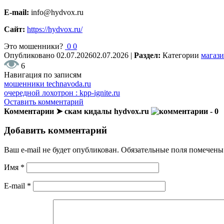
E-mail:
info@hydvox.ru
Сайт:
https://hydvox.ru/
Это мошенники?
0
0
Опубликовано
02.07.2026
02.07.2026
|
Раздел:
Категории
магази
6
Навигация по записям
мошенники technavoda.ru
очередной лохотрон : kpp-ignite.ru
Оставить комментарий
Комментарии ➤ скам кидалы hydvox.ru
- 0
Добавить комментарий
Ваш e-mail не будет опубликован.
Обязательные поля помечен
Имя
*
E-mail
*