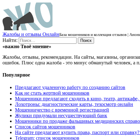
Ж
алобы и отзывы
О
нлайн
База мошенников и коллекция отзывов | Анони
Найти:
«важно
Твоё
мнение»
Жалобы, отзывы, рекомендации. На сайты, магазины, организа
ошибок. Плюс одна жалоба - это минус обманутый человек, а п
Популярное
Предлагают удаленную работу по созданию сайтов
Как не стать жертвой мошенников
Мошенники предлагают сходить в кино, театр, антикафе,
Лохотроны: диагностические карты, техосмотр онлайн
Мошенничество с временной регистрацией
Жулики придумали несуществующий банк
Мошенники по продаже фальшивых медицинских справо
Список сайтов мошенников
На сайте предлагают купить права, паспорт или справку
Telegram: список мошенников