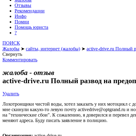
Отзывы
Рекомендации
Инфо
Помни
Помощь юриста
?
ПОИСК
Жалобы
➤
сайты, интернет (жалобы)
➤
active-drive.ru Полный 
Свернуть
Комментировать
жалоба - отзыв
active-drive.ru Полный развод на предо
Удалить
Лохотронщики чистой воды, хотел заказать у них мотоцикл с д
мне скинули какую-то левую почту activedrive@optgrand.ru и 
на "технические сбои". К сожалению, я доверился и перевел ден
меняют адреса. Буду писать заявление в полицию.
Организация:
active-drive.ru