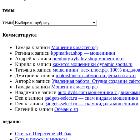
темы
темы
Комментируют
Тамара
к записи
Мошенник мастер рф
Регина
к записи
kppmarket.shop — мошенники
Андрей
к записи
orenburg-rybalov.shop мошенники
Кирилл
к записи
кажется мошенники dynamic-sports.ru
Татьяна
к записи
мошенники! лес-плюс.рф, 100% кидалов
Дмитрий
к записи
motorshine.ru -обман на деньги и авто
Автор2
к записи
Удаленная работа. Студия создание сай
Тамара
к записи
Мошенник мастер рф
Владимир
к записи
auto-dvds.com мошенники с движками
Den
к записи
gadgets-select.ru — скам кидалы мошенники
Den
к записи
gadgets-select.ru — скам кидалы мошенники
Евгений
к записи
Обман с зп
недавно
Отель в Шерегеше «Изба»
Есть и плюсы и минусы