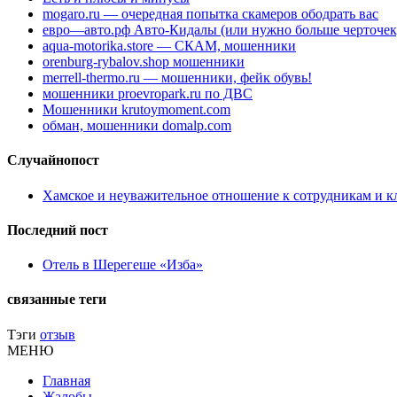
mogaro.ru — очередная попытка скамеров ободрать вас
евро—авто.рф Авто-Кидалы (или нужно больше черточек
aqua-motorika.store — СКАМ, мошенники
orenburg-rybalov.shop мошенники
merrell-thermo.ru — мошенники, фейк обувь!
мошенники proevropark.ru по ДВС
Мошенники krutoymoment.com
обман, мошенники domalp.com
Случайнопост
Хамское и неуважительное отношение к сотрудникам и к
Последний пост
Отель в Шерегеше «Изба»
связанные теги
Тэги
отзыв
МЕНЮ
Главная
Жалобы