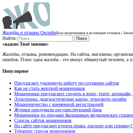
Ж
алобы и отзывы
О
нлайн
База мошенников и коллекция отзывов | Анони
Найти:
«важно
Твоё
мнение»
Жалобы, отзывы, рекомендации. На сайты, магазины, организа
ошибок. Плюс одна жалоба - это минус обманутый человек, а п
Популярное
Предлагают удаленную работу по созданию сайтов
Как не стать жертвой мошенников
Мошенники предлагают сходить в кино, театр, антикафе,
Лохотроны: диагностические карты, техосмотр онлайн
Мошенничество с временной регистрацией
Жулики придумали несуществующий банк
Мошенники по продаже фальшивых медицинских справо
Список сайтов мошенников
На сайте предлагают купить права, паспорт или справку
Telegram: список мошенников