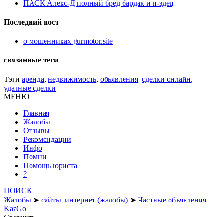
ПАСК Алекс-Д полный бред бардак и п-здец
Последний пост
о мошенниках gurmotor.site
связанные теги
Тэги
аренда
,
недвижимость
,
обьявления
,
сделки онлайн
,
удачные сделки
МЕНЮ
Главная
Жалобы
Отзывы
Рекомендации
Инфо
Помни
Помощь юриста
?
ПОИСК
Жалобы
➤
сайты, интернет (жалобы)
➤
Частные объявления
KazGo