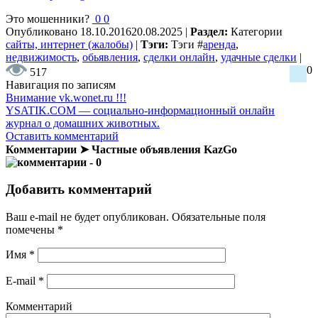
Это мошенники?
0
0
Опубликовано
18.10.2016
20.08.2025
|
Раздел:
Категории
сайты, интернет (жалобы)
|
Тэги:
Тэги
#
аренда
,
недвижимость
,
обьявления
,
сделки онлайн
,
удачные сделки
|
0
517
Навигация по записям
Внимание vk.wonet.ru !!!
YSATIK.COM — социально-информационный онлайн
журнал о домашних животных.
Оставить комментарий
Комментарии ➤ Частные объявления KazGo
- 0
Добавить комментарий
Ваш e-mail не будет опубликован.
Обязательные поля
помечены
*
Имя
*
E-mail
*
Комментарий