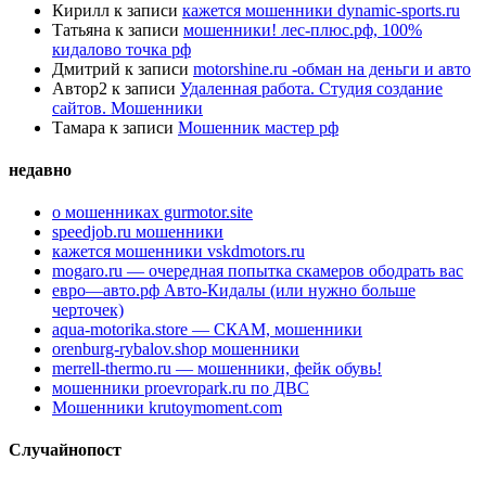
Кирилл
к записи
кажется мошенники dynamic-sports.ru
Татьяна
к записи
мошенники! лес-плюс.рф, 100%
кидалово точка рф
Дмитрий
к записи
motorshine.ru -обман на деньги и авто
Автор2
к записи
Удаленная работа. Студия создание
сайтов. Мошенники
Тамара
к записи
Мошенник мастер рф
недавно
о мошенниках gurmotor.site
speedjob.ru мошенники
кажется мошенники vskdmotors.ru
mogaro.ru — очередная попытка скамеров ободрать вас
евро—авто.рф Авто-Кидалы (или нужно больше
черточек)
aqua-motorika.store — СКАМ, мошенники
orenburg-rybalov.shop мошенники
merrell-thermo.ru — мошенники, фейк обувь!
мошенники proevropark.ru по ДВС
Мошенники krutoymoment.com
Случайнопост