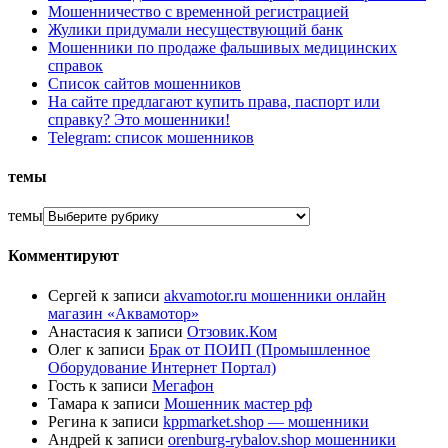
Мошенничество с временной регистрацией
Жулики придумали несуществующий банк
Мошенники по продаже фальшивых медицинских
справок
Список сайтов мошенников
На сайте предлагают купить права, паспорт или
справку? Это мошенники!
Telegram: список мошенников
темы
темы
Комментируют
Сергей
к записи
akvamotor.ru мошенники онлайн
магазин «Аквамотор»
Анастасия
к записи
Отзовик.Ком
Олег
к записи
Брак от ПОИП (Промышленное
Оборудование Интернет Портал)
Гость
к записи
Мегафон
Тамара
к записи
Мошенник мастер рф
Регина
к записи
kppmarket.shop — мошенники
Андрей
к записи
orenburg-rybalov.shop мошенники