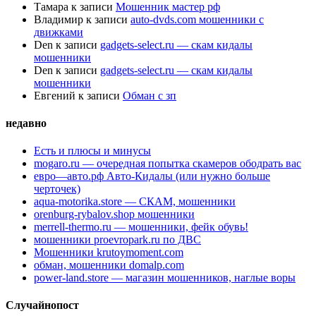
Тамара
к записи
Мошенник мастер рф
Владимир
к записи
auto-dvds.com мошенники с
движками
Den
к записи
gadgets-select.ru — скам кидалы
мошенники
Den
к записи
gadgets-select.ru — скам кидалы
мошенники
Евгений
к записи
Обман с зп
недавно
Есть и плюсы и минусы
mogaro.ru — очередная попытка скамеров ободрать вас
евро—авто.рф Авто-Кидалы (или нужно больше
черточек)
aqua-motorika.store — СКАМ, мошенники
orenburg-rybalov.shop мошенники
merrell-thermo.ru — мошенники, фейк обувь!
мошенники proevropark.ru по ДВС
Мошенники krutoymoment.com
обман, мошенники domalp.com
power-land.store — магазин мошенников, наглые воры
Случайнопост