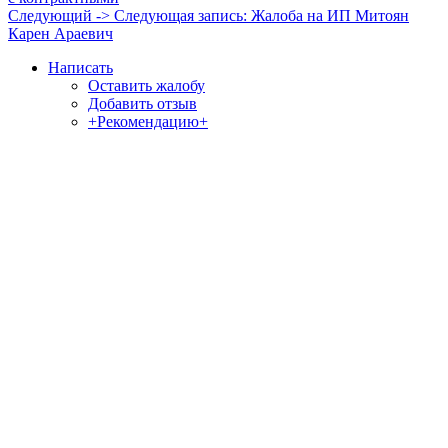
Следующий ->
Следующая запись:
Жалоба на ИП Митоян
Карен Араевич
Написать
Оставить жалобу
Добавить отзыв
+Рекомендацию+
Отзывы и жалобы на сайты, магазины, организации,
учреждения, сервисы и различные структуры.
Комментируйте, помогите людям избежать Ваших ошибок.