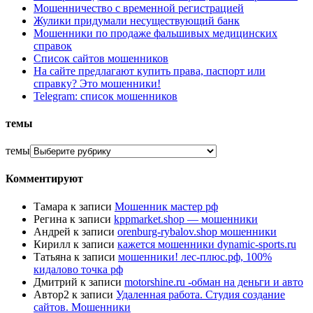
Мошенничество с временной регистрацией
Жулики придумали несуществующий банк
Мошенники по продаже фальшивых медицинских
справок
Список сайтов мошенников
На сайте предлагают купить права, паспорт или
справку? Это мошенники!
Telegram: список мошенников
темы
темы
Комментируют
Тамара
к записи
Мошенник мастер рф
Регина
к записи
kppmarket.shop — мошенники
Андрей
к записи
orenburg-rybalov.shop мошенники
Кирилл
к записи
кажется мошенники dynamic-sports.ru
Татьяна
к записи
мошенники! лес-плюс.рф, 100%
кидалово точка рф
Дмитрий
к записи
motorshine.ru -обман на деньги и авто
Автор2
к записи
Удаленная работа. Студия создание
сайтов. Мошенники