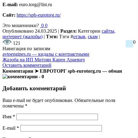
E-mail:
euro.torg@list.ru
Сайт:
https://spb-eurotorg.ru/
Это мошенники?
0
0
Опубликовано
24.03.2025
|
Раздел:
Категории
сайты,
интернет (жалобы)
|
Тэги:
Тэги
#
отзыв
,
скам
|
0
121
Навигация по записям
avtoengines.ru — кидалы с контрактными
Жалоба на ИП Митоян Карен Араевич
Оставить комментарий
Комментарии ➤ ЕВРОТОРГ spb-eurotorg.ru — обман
- 0
Добавить комментарий
Ваш e-mail не будет опубликован.
Обязательные поля
помечены
*
Имя
*
E-mail
*