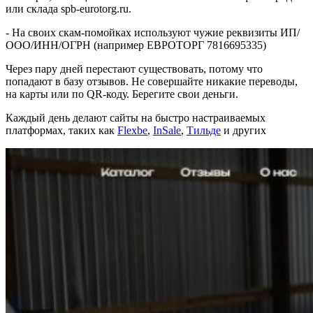
или склада spb-eurotorg.ru.
- На своих скам-помойках используют чужие реквизиты ИП/
ООО/ИНН/ОГРН (например ЕВРОТОРГ 7816695335)
Через пару дней перестают существовать, потому что
попадают в базу отзывов. Не совершайте никакие переводы,
на карты или по QR-коду. Берегите свои деньги.
Каждый день делают сайты на быстро настраиваемых
платформах, таких как
Flexbe
,
InSale
,
Тильде
и других