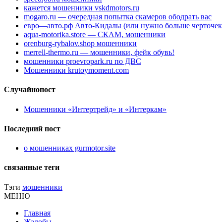
кажется мошенники vskdmotors.ru
mogaro.ru — очередная попытка скамеров ободрать вас
евро—авто.рф Авто-Кидалы (или нужно больше черточек
aqua-motorika.store — СКАМ, мошенники
orenburg-rybalov.shop мошенники
merrell-thermo.ru — мошенники, фейк обувь!
мошенники proevropark.ru по ДВС
Мошенники krutoymoment.com
Случайнопост
Мошенники «Интертрейд» и «Интеркам»
Последний пост
о мошенниках gurmotor.site
связанные теги
Тэги
мошенники
МЕНЮ
Главная
Жалобы