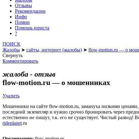
Отзывы
Рекомендации
Инфо
Помни
Помощь юриста
?
ПОИСК
Жалобы
➤
сайты, интернет (жалобы)
➤
flow-motion.ru — о мо
Свернуть
Комментировать
жалоба - отзыв
flow-motion.ru — о мошенниках
Удалить
Мошенники на сайте flow-motion.ru, замануха низкими ценами,
последний экземпляр и нужно срочно бронировать через предоп
естественно не пишут, т.к. его не существует. Чистый развод! 
rideplanet
.ru
Организация:
flow-motion.ru