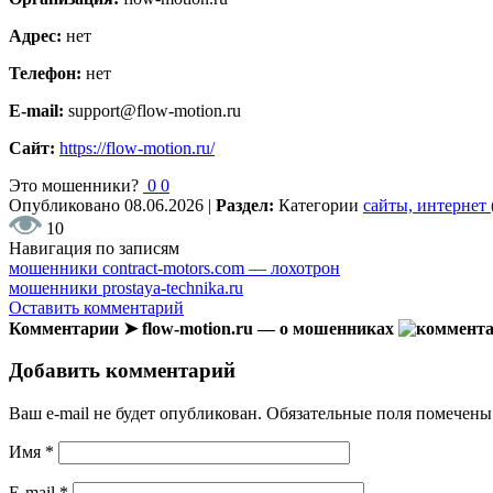
Адрес:
нет
Телефон:
нет
E-mail:
support@flow-motion.ru
Сайт:
https://flow-motion.ru/
Это мошенники?
0
0
Опубликовано
08.06.2026
|
Раздел:
Категории
сайты, интернет
10
Навигация по записям
мошенники contract-motors.com — лохотрон
мошенники prostaya-technika.ru
Оставить комментарий
Комментарии ➤ flow-motion.ru — о мошенниках
Добавить комментарий
Ваш e-mail не будет опубликован.
Обязательные поля помечен
Имя
*
E-mail
*