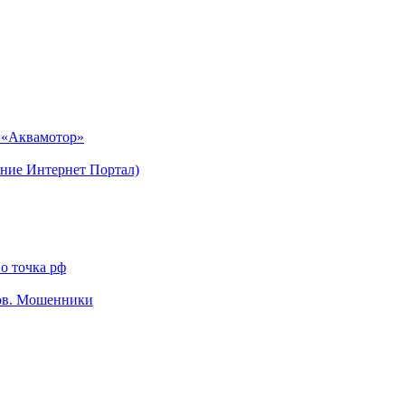
н «Аквамотор»
ние Интернет Портал)
о точка рф
тов. Мошенники