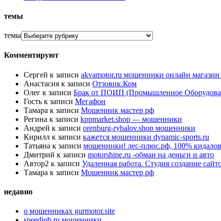
темы
темы
Комментируют
Сергей
к записи
akvamotor.ru мошенники онлайн магази
Анастасия
к записи
Отзовик.Ком
Олег
к записи
Брак от ПОИП (Промышленное Оборудова
Гость
к записи
Мегафон
Тамара
к записи
Мошенник мастер рф
Регина
к записи
kppmarket.shop — мошенники
Андрей
к записи
orenburg-rybalov.shop мошенники
Кирилл
к записи
кажется мошенники dynamic-sports.ru
Татьяна
к записи
мошенники! лес-плюс.рф, 100% кидалов
Дмитрий
к записи
motorshine.ru -обман на деньги и авто
Автор2
к записи
Удаленная работа. Студия создание сай
Тамара
к записи
Мошенник мастер рф
недавно
о мошенниках gurmotor.site
speedjob.ru мошенники