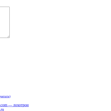
читать)
s.com — лохотрон
.ru