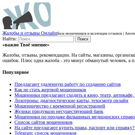
Ж
алобы и отзывы
О
нлайн
База мошенников и коллекция отзывов | Анони
Найти:
«важно
Твоё
мнение»
Жалобы, отзывы, рекомендации. На сайты, магазины, организа
ошибок. Плюс одна жалоба - это минус обманутый человек, а п
Популярное
Предлагают удаленную работу по созданию сайтов
Как не стать жертвой мошенников
Мошенники предлагают сходить в кино, театр, антикафе,
Лохотроны: диагностические карты, техосмотр онлайн
Мошенничество с временной регистрацией
Жулики придумали несуществующий банк
Мошенники по продаже фальшивых медицинских справо
Список сайтов мошенников
На сайте предлагают купить права, паспорт или справку
Telegram: список мошенников