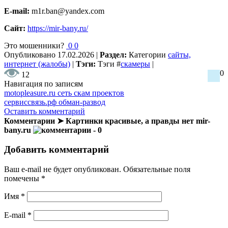
E-mail:
m1r.ban@yandex.com
Сайт:
https://mir-bany.ru/
Это мошенники?
0
0
Опубликовано
17.02.2026
|
Раздел:
Категории
сайты,
интернет (жалобы)
|
Тэги:
Тэги
#
скамеры
|
0
12
Навигация по записям
motopleasure.ru сеть скам проектов
сервиссвязь.рф обман-развод
Оставить комментарий
Комментарии ➤ Картинки красивые, а правды нет mir-
bany.ru
- 0
Добавить комментарий
Ваш e-mail не будет опубликован.
Обязательные поля
помечены
*
Имя
*
E-mail
*