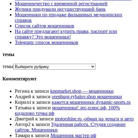
Мошенничество с временной регистрацией
Жулики придумали несуществующий банк
Мошенники по продаже фальшивых медицинских
справок
Список сайтов мошенников
На сайте предлагают купить права, паспорт или
справку? Это мошенники!
Telegram: список мошенников
темы
темы
Комментируют
Регина
к записи
kppmarket.shop — мошенники
Андрей
к записи
orenburg-rybalov.shop мошенники
Кирилл
к записи
кажется мошенники dynamic-sports.ru
Татьяна
к записи
мошенники! лес-плюс.рф, 100%
кидалово точка рф
Дмитрий
к записи
motorshine.ru -обман на деньги и авто
Автор2
к записи
Удаленная работа. Студия создание
сайтов. Мошенники
Тамара
к записи
Мошенник мастер рф