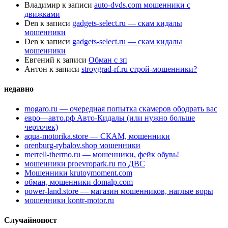
Владимир
к записи
auto-dvds.com мошенники с
движками
Den
к записи
gadgets-select.ru — скам кидалы
мошенники
Den
к записи
gadgets-select.ru — скам кидалы
мошенники
Евгений
к записи
Обман с зп
Антон
к записи
stroygrad-rf.ru строй-мошенники?
недавно
mogaro.ru — очередная попытка скамеров ободрать вас
евро—авто.рф Авто-Кидалы (или нужно больше
черточек)
aqua-motorika.store — СКАМ, мошенники
orenburg-rybalov.shop мошенники
merrell-thermo.ru — мошенники, фейк обувь!
мошенники proevropark.ru по ДВС
Мошенники krutoymoment.com
обман, мошенники domalp.com
power-land.store — магазин мошенников, наглые воры
мошенники kontr-motor.ru
Случайнопост