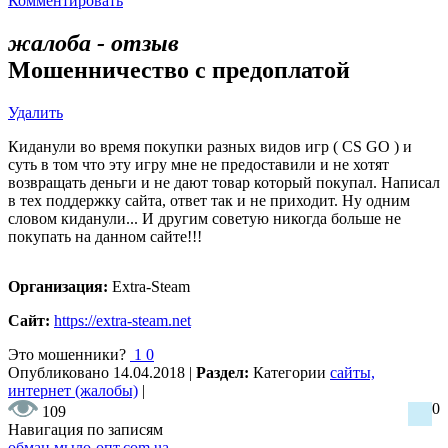
Комментировать
жалоба - отзыв
Мошенничество с предоплатой
Удалить
Киданули во время покупки разных видов игр ( CS GO ) и
суть в том что эту игру мне не предоставили и не хотят
возвращать деньги и не дают товар который покупал. Написал
в тех поддержку сайта, ответ так и не приходит. Ну одним
словом киданули... И другим советую никогда больше не
покупать на данном сайте!!!
Организация:
Extra-Steam
Сайт:
https://extra-steam.net
Это мошенники?
1
0
Опубликовано
14.04.2018
|
Раздел:
Категории
сайты,
интернет (жалобы)
|
0
109
Навигация по записям
обман мыло-опт.com.ua