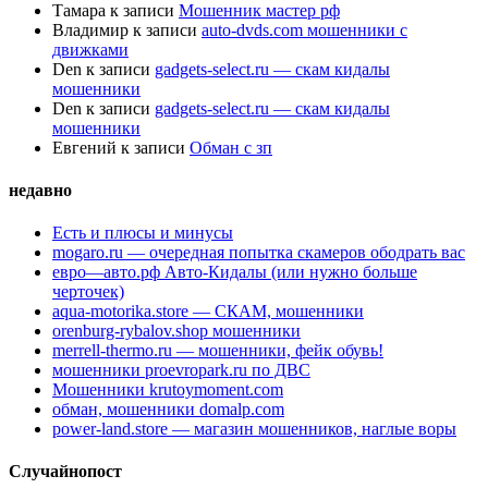
Тамара
к записи
Мошенник мастер рф
Владимир
к записи
auto-dvds.com мошенники с
движками
Den
к записи
gadgets-select.ru — скам кидалы
мошенники
Den
к записи
gadgets-select.ru — скам кидалы
мошенники
Евгений
к записи
Обман с зп
недавно
Есть и плюсы и минусы
mogaro.ru — очередная попытка скамеров ободрать вас
евро—авто.рф Авто-Кидалы (или нужно больше
черточек)
aqua-motorika.store — СКАМ, мошенники
orenburg-rybalov.shop мошенники
merrell-thermo.ru — мошенники, фейк обувь!
мошенники proevropark.ru по ДВС
Мошенники krutoymoment.com
обман, мошенники domalp.com
power-land.store — магазин мошенников, наглые воры
Случайнопост