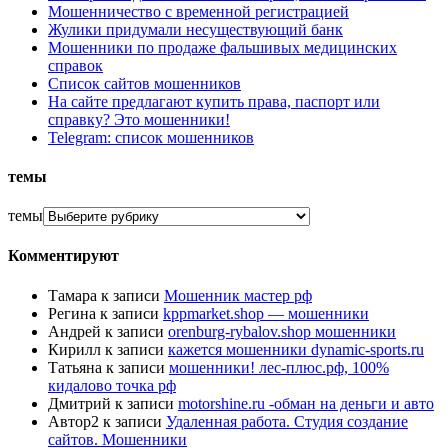
Мошенничество с временной регистрацией
Жулики придумали несуществующий банк
Мошенники по продаже фальшивых медицинских
справок
Список сайтов мошенников
На сайте предлагают купить права, паспорт или
справку? Это мошенники!
Telegram: список мошенников
темы
темы
Комментируют
Тамара
к записи
Мошенник мастер рф
Регина
к записи
kppmarket.shop — мошенники
Андрей
к записи
orenburg-rybalov.shop мошенники
Кирилл
к записи
кажется мошенники dynamic-sports.ru
Татьяна
к записи
мошенники! лес-плюс.рф, 100%
кидалово точка рф
Дмитрий
к записи
motorshine.ru -обман на деньги и авто
Автор2
к записи
Удаленная работа. Студия создание
сайтов. Мошенники