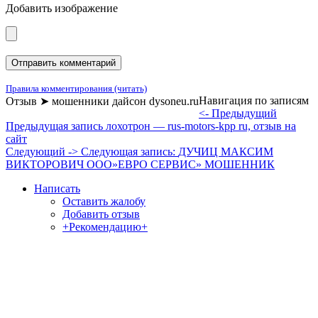
Добавить изображение
Правила комментирования (читать)
Навигация по записям
Отзыв ➤ мошенники дайсон dysoneu.ru
<- Предыдущий
Предыдущая запись
лохотрон — rus-motors-kpp ru, отзыв на
сайт
Следующий ->
Следующая запись:
ДУЧИЦ МАКСИМ
ВИКТОРОВИЧ ООО»ЕВРО СЕРВИС» МОШЕННИК
Написать
Оставить жалобу
Добавить отзыв
+Рекомендацию+
Отзывы и жалобы на сайты, магазины, организации,
учреждения, сервисы и различные структуры.
Комментируйте, помогите людям избежать Ваших ошибок.