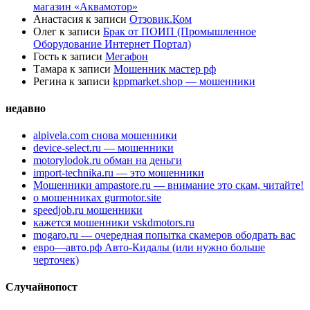
магазин «Аквамотор»
Анастасия
к записи
Отзовик.Ком
Олег
к записи
Брак от ПОИП (Промышленное
Оборудование Интернет Портал)
Гость
к записи
Мегафон
Тамара
к записи
Мошенник мастер рф
Регина
к записи
kppmarket.shop — мошенники
недавно
alpivela.com снова мошенники
device-select.ru — мошенники
motorylodok.ru обман на деньги
import-technika.ru — это мошенники
Мошенники ampastore.ru — внимание это скам, читайте!
о мошенниках gurmotor.site
speedjob.ru мошенники
кажется мошенники vskdmotors.ru
mogaro.ru — очередная попытка скамеров ободрать вас
евро—авто.рф Авто-Кидалы (или нужно больше
черточек)
Случайнопост