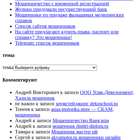
Мошенничество с временной регистрацией
Жулики придумали несуществующий банк
Мошенники по продаже фальшивых медицинских
справок
Список сайтов мошенников
На сайте предлагают купить права, паспорт или
справку? Это мошенники!
Telegram: список мошенников
темы
темы
Комментируют
Андрей Викторович
к записи
ООО Усмк-Девелопмент,
Халиль мошенник
не важно
к записи
хоумстейджинг dekoschool.ru
Тонеев
к записи
aqua-motorika.store — СКАМ,
мошенники
Андрей
к записи
Мошенничество Ваня впн
Андрей
к записи
мошенник dmitri-diplom.ru
Тамара
к записи
Мошенник мастер рф
Сергей
к записи
akvamotor.ru мошенники онлайн