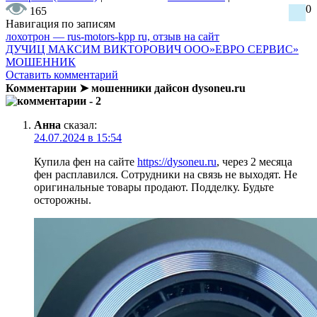
0
165
Навигация по записям
лохотрон — rus-motors-kpp ru, отзыв на сайт
ДУЧИЦ МАКСИМ ВИКТОРОВИЧ ООО»ЕВРО СЕРВИС»
МОШЕННИК
Оставить комментарий
Комментарии ➤ мошенники дайсон dysoneu.ru
- 2
Анна
сказал:
24.07.2024 в 15:54
Купила фен на сайте
https://dysoneu.ru
, через 2 месяца
фен расплавился. Сотрудники на связь не выходят. Не
оригинальные товары продают. Подделку. Будьте
осторожны.