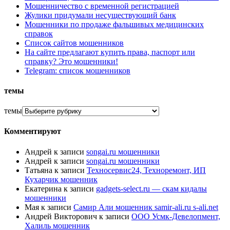
Мошенничество с временной регистрацией
Жулики придумали несуществующий банк
Мошенники по продаже фальшивых медицинских
справок
Список сайтов мошенников
На сайте предлагают купить права, паспорт или
справку? Это мошенники!
Telegram: список мошенников
темы
темы
Комментируют
Андрей
к записи
songai.ru мошенники
Андрей
к записи
songai.ru мошенники
Татьяна
к записи
Техносервис24, Техноремонт, ИП
Кухарчик мошенник
Екатерина
к записи
gadgets-select.ru — скам кидалы
мошенники
Мая
к записи
Самир Али мошенник samir-ali.ru s-ali.net
Андрей Викторович
к записи
ООО Усмк-Девелопмент,
Халиль мошенник