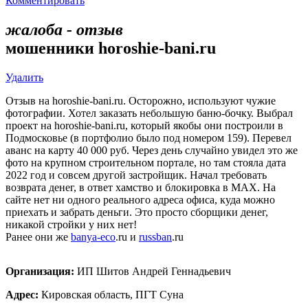
Комментировать
жалоба - отзыв
мошенники horoshie-bani.ru
Удалить
Отзыв на horoshie-bani.ru. Осторожно, используют чужие
фотографии. Хотел заказать небольшую баню-бочку. Выбрал
проект на horoshie-bani.ru, который якобы они построили в
Подмосковье (в портфолио было под номером 159). Перевел
аванс на карту 40 000 руб. Через день случайно увидел это же
фото на крупном строительном портале, но там стояла дата
2022 год и совсем другой застройщик. Начал требовать
возврата денег, в ответ хамство и блокировка в MAX. На
сайте нет ни одного реального адреса офиса, куда можно
приехать и забрать деньги. Это просто сборщики денег,
никакой стройки у них нет!
Ранее они же
banya-eco
.ru и
russban
.ru
Организация:
ИП Шитов Андрей Геннадьевич
Адрес:
Кировская область, ПГТ Суна