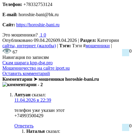
Телефон:
+78332753124
E-mail:
horoshie-bani@bk.ru
Сайт:
https://horoshie-bani.ru
Это мошенники?
1
0
Опубликовано
09.04.2026
09.04.2026
|
Раздел:
Категории
сайты, интернет (жалобы)
|
Тэги:
Тэги
#
мошенники
|
0
67
Навигация по записям
Скам шарага kpp-dsg.pro
Мошенничество на сайте iport.su
Оставить комментарий
Комментарии ➤ мошенники horoshie-bani.ru
- 2
Антуан
сказал:
11.04.2026 в 22:39
телефон уже указан этот
+74993500429
Ответить
0
Наталья
сказал: