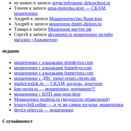
не важно
к записи
хоумстейджинг dekoschool.ru
Тонеев
к записи
aqua-motorika.store — СКАМ,
мошенники
Андрей
к записи
Мошенничество Ваня впн
Андрей
к записи
мошенник dmitri-diplom.ru
Тамара
к записи
Мошенник мастер рф
Сергей
к записи
akvamotor.ru мошенники онлайн
магазин «Аквамотор»
недавно
мошенники с альпаками domikviva.com
мошенники с альпаками frameleya.com
мошенники с альпаками frameviora.com
мошенники с ДВС motor-resurs.clients.site
market-lodok.ru — СКАМ, кидалы, лохотрон
kpp-sector.ru — мошенники, внимание!!!
мошенники с КПП auto-gear.shop
Мошенники moderai.ru (модератор объявлений)
lesnoychill.online — и те же самые кидалы, мошенники
device-select.ru — мошенники
Случайнопост