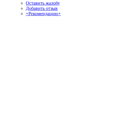
Оставить жалобу
Добавить отзыв
+Рекомендацию+
Отзывы и жалобы на сайты, магазины, организации,
учреждения, сервисы и различные структуры.
Комментируйте, помогите людям избежать Ваших ошибок.