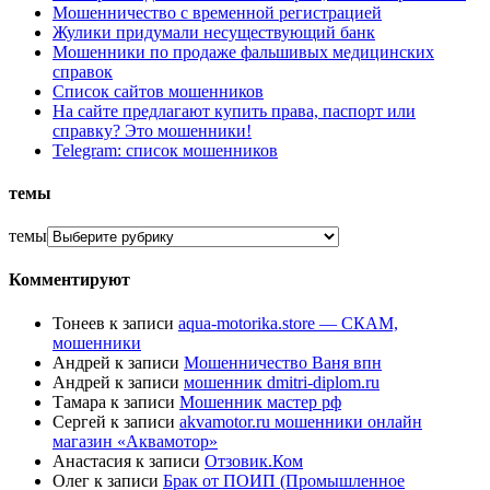
Мошенничество с временной регистрацией
Жулики придумали несуществующий банк
Мошенники по продаже фальшивых медицинских
справок
Список сайтов мошенников
На сайте предлагают купить права, паспорт или
справку? Это мошенники!
Telegram: список мошенников
темы
темы
Комментируют
Тонеев
к записи
aqua-motorika.store — СКАМ,
мошенники
Андрей
к записи
Мошенничество Ваня впн
Андрей
к записи
мошенник dmitri-diplom.ru
Тамара
к записи
Мошенник мастер рф
Сергей
к записи
akvamotor.ru мошенники онлайн
магазин «Аквамотор»
Анастасия
к записи
Отзовик.Ком
Олег
к записи
Брак от ПОИП (Промышленное