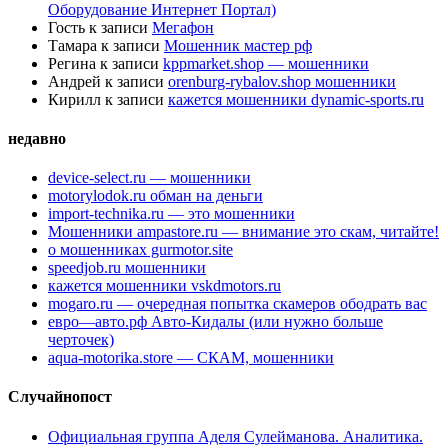
Оборудование Интернет Портал)
Гость
к записи
Мегафон
Тамара
к записи
Мошенник мастер рф
Регина
к записи
kppmarket.shop — мошенники
Андрей
к записи
orenburg-rybalov.shop мошенники
Кирилл
к записи
кажется мошенники dynamic-sports.ru
недавно
device-select.ru — мошенники
motorylodok.ru обман на деньги
import-technika.ru — это мошенники
Мошенники ampastore.ru — внимание это скам, читайте!
о мошенниках gurmotor.site
speedjob.ru мошенники
кажется мошенники vskdmotors.ru
mogaro.ru — очередная попытка скамеров ободрать вас
евро—авто.рф Авто-Кидалы (или нужно больше
черточек)
aqua-motorika.store — СКАМ, мошенники
Случайнопост
Официальная группа Аделя Сулейманова. Аналитика.