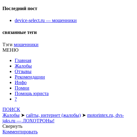
Последний пост
device-select.ru — мошенники
связанные теги
Тэги
мошенники
МЕНЮ
Главная
Жалобы
Отзывы
Рекомендации
Инфо
Помни
Помощь юриста
?
ПОИСК
Жалобы
➤
сайты, интернет (жалобы)
➤
motorintex.ru, dvs-
jaks.ru — ЛОХОТРОНы!
Свернуть
Комментировать