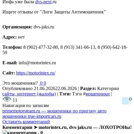
Инфа уже была
dvs-next
.ru
Ищите отзывы от "Лиги Защиты Антимошенник"
Организация:
dvs-jaks.ru
Адрес:
нет
Телефон:
8 (902) 477-32-80, 8 (913) 341-66-13, 8 (950) 642-18-
59
E-mail:
info@motorintex.ru
Сайт:
https://motorintex.ru/
Это мошенники?
0
0
Опубликовано
21.06.2026
22.06.2026
|
Раздел:
Категории
сайты, интернет (жалобы)
|
Тэги:
Тэги
#
мошенники
|
0
11
Навигация по записям
primemotorsteam.ru — мошенники по пригону авто
мошенники true-importcars.ru
Оставить комментарий
Комментарии ➤ motorintex.ru, dvs-jaks.ru — ЛОХОТРОНы!
- 0