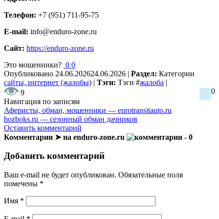
Телефон:
+7 (951) 711-95-75
E-mail:
info@enduro-zone.ru
Сайт:
https://enduro-zone.ru
Это мошенники?
0
0
Опубликовано
24.06.2026
24.06.2026
|
Раздел:
Категории
сайты, интернет (жалобы)
|
Тэги:
Тэги
#
жалоба
|
0
9
Навигация по записям
Аферисты, обман, мошенники — eurotransitauto.ru
hozboks.ru — сезонный обман дачников
Оставить комментарий
Комментарии ➤ на enduro-zone.ru
- 0
Добавить комментарий
Ваш e-mail не будет опубликован.
Обязательные поля
помечены
*
Имя
*
E-mail
*