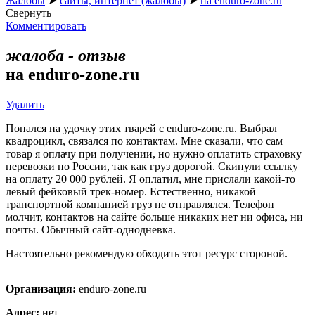
Жалобы
➤
сайты, интернет (жалобы)
➤
на enduro-zone.ru
Свернуть
Комментировать
жалоба - отзыв
на enduro-zone.ru
Удалить
Попался на удочку этих тварей с enduro-zone.ru. Выбрал
квадроцикл, связался по контактам. Мне сказали, что сам
товар я оплачу при получении, но нужно оплатить страховку
перевозки по России, так как груз дорогой. Скинули ссылку
на оплату 20 000 рублей. Я оплатил, мне прислали какой-то
левый фейковый трек-номер. Естественно, никакой
транспортной компанией груз не отправлялся. Телефон
молчит, контактов на сайте больше никаких нет ни офиса, ни
почты. Обычный сайт-однодневка.
Настоятельно рекомендую обходить этот ресурс стороной.
Организация:
enduro-zone.ru
Адрес:
нет