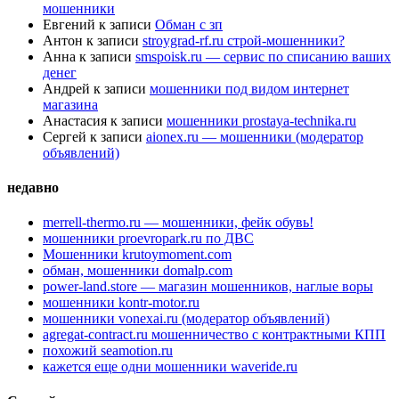
мошенники
Евгений
к записи
Обман с зп
Антон
к записи
stroygrad-rf.ru строй-мошенники?
Анна
к записи
smspoisk.ru — сервис по списанию ваших
денег
Андрей
к записи
мошенники под видом интернет
магазина
Анастасия
к записи
мошенники prostaya-technika.ru
Сергей
к записи
aionex.ru — мошенники (модератор
объявлений)
недавно
merrell-thermo.ru — мошенники, фейк обувь!
мошенники proevropark.ru по ДВС
Мошенники krutoymoment.com
обман, мошенники domalp.com
power-land.store — магазин мошенников, наглые воры
мошенники kontr-motor.ru
мошенники vonexai.ru (модератор объявлений)
agregat-contract.ru мошенничество с контрактными КПП
похожий seamotion.ru
кажется еще одни мошенники waveride.ru