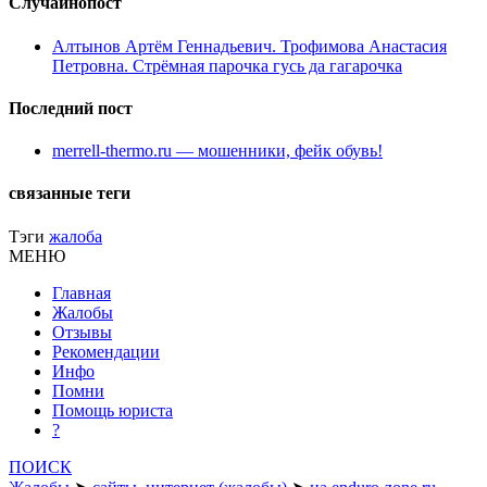
Случайнопост
Алтынов Артём Геннадьевич. Трофимова Анастасия
Петровна. Стрёмная парочка гусь да гагарочка
Последний пост
merrell-thermo.ru — мошенники, фейк обувь!
связанные теги
Тэги
жалоба
МЕНЮ
Главная
Жалобы
Отзывы
Рекомендации
Инфо
Помни
Помощь юриста
?
ПОИСК