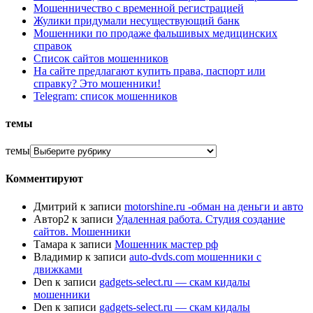
Мошенничество с временной регистрацией
Жулики придумали несуществующий банк
Мошенники по продаже фальшивых медицинских
справок
Список сайтов мошенников
На сайте предлагают купить права, паспорт или
справку? Это мошенники!
Telegram: список мошенников
темы
темы
Комментируют
Дмитрий
к записи
motorshine.ru -обман на деньги и авто
Автор2
к записи
Удаленная работа. Студия создание
сайтов. Мошенники
Тамара
к записи
Мошенник мастер рф
Владимир
к записи
auto-dvds.com мошенники с
движками
Den
к записи
gadgets-select.ru — скам кидалы
мошенники
Den
к записи
gadgets-select.ru — скам кидалы