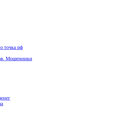
о точка рф
тов. Мошенники
денег
на