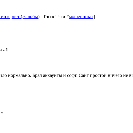
 интернет (жалобы)
|
Тэги:
Тэги
#
мошенники
|
- 1
одило нормально. Брал аккаунты и софт. Сайт простой ничего не
ы
*