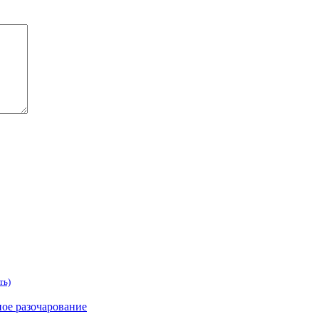
ть)
ое разочарование