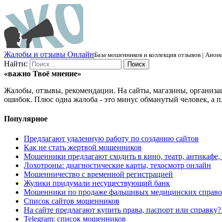
Ж
алобы и отзывы
О
нлайн
База мошенников и коллекция отзывов | Анони
Найти:
«важно
Твоё
мнение»
Жалобы, отзывы, рекомендации. На сайты, магазины, организа
ошибок. Плюс одна жалоба - это минус обманутый человек, а п
Популярное
Предлагают удаленную работу по созданию сайтов
Как не стать жертвой мошенников
Мошенники предлагают сходить в кино, театр, антикафе,
Лохотроны: диагностические карты, техосмотр онлайн
Мошенничество с временной регистрацией
Жулики придумали несуществующий банк
Мошенники по продаже фальшивых медицинских справо
Список сайтов мошенников
На сайте предлагают купить права, паспорт или справку
Telegram: список мошенников