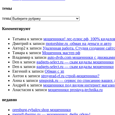
темы
темы
Комментируют
Татьяна
к записи
мошенники! лес-плюс.рф, 100% кидалов
Дмитрий
к записи
motorshine.ru -обман на деньги и авто
Автор2
к записи
Удаленная работа. Студия создание сай
Тамара
к записи
Мошенник мастер рф
Владимир
к записи
auto-dvds.com мошенники с движками
Den
к записи
gadgets-select.ru — скам кидалы мошенники
Den
к записи
gadgets-select.ru — скам кидалы мошенники
Евгений
к записи
Обман с зп
Антон
к записи
stroygrad-rf.ru строй-мошенники?
Анна
к записи
smspoisk.ru — сервис по списанию ваших 
Андрей
к записи
мошенники под видом интернет магази
Анастасия
к записи
мошенники prostaya-technika.ru
недавно
orenburg-rybalov.shop мошенники
merrell-thermo.ru — мошенники, фейк обувь!