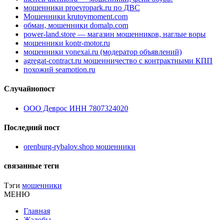
мошенники proevropark.ru по ДВС
Мошенники krutoymoment.com
обман, мошенники domalp.com
power-land.store — магазин мошенников, наглые воры
мошенники kontr-motor.ru
мошенники vonexai.ru (модератор объявлений)
agregat-contract.ru мошенничество с контрактными КПП
похожий seamotion.ru
Случайнопост
ООО Деврос ИНН 7807324020
Последний пост
orenburg-rybalov.shop мошенники
связанные теги
Тэги
мошенники
МЕНЮ
Главная
Жалобы