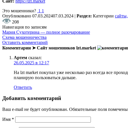
Сайт:
https://lzt.market
Это мошенники?
1
1
Опубликовано
07.03.2024
07.03.2024
|
Раздел:
Категории
сайты,
208
Навигация по записям
Мария Сухотерина — полное разочарование
Схема мошенничества
Оставить комментарий
Комментарии ➤ Сайт мошенников lzt.market
Артем
сказал:
26.05.2025 в 12:17
На lzt market покупал уже несколько раз всегда все прох
планирую пользоваться дальше.
Ответить
Добавить комментарий
Ваш e-mail не будет опубликован.
Обязательные поля помечен
Имя
*