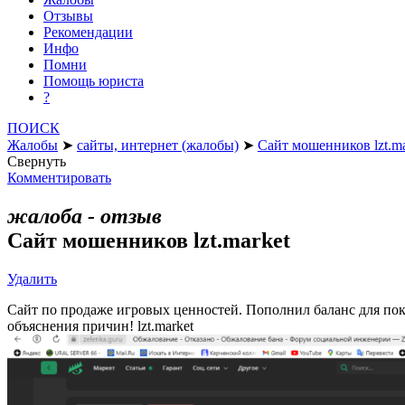
Отзывы
Рекомендации
Инфо
Помни
Помощь юриста
?
ПОИСК
Жалобы
➤
сайты, интернет (жалобы)
➤
Сайт мошенников lzt.ma
Свернуть
Комментировать
жалоба - отзыв
Сайт мошенников lzt.market
Удалить
Сайт по продаже игровых ценностей. Пополнил баланс для поку
объяснения причин! lzt.market