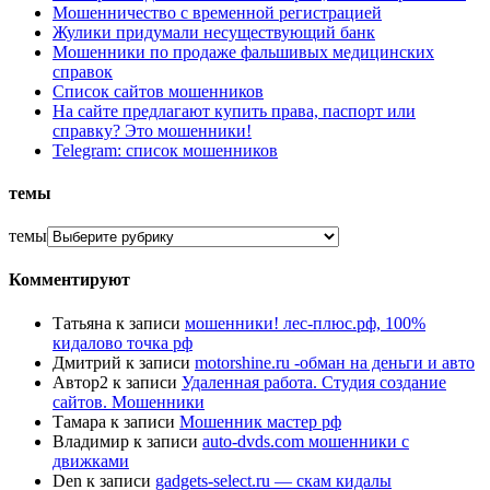
Мошенничество с временной регистрацией
Жулики придумали несуществующий банк
Мошенники по продаже фальшивых медицинских
справок
Список сайтов мошенников
На сайте предлагают купить права, паспорт или
справку? Это мошенники!
Telegram: список мошенников
темы
темы
Комментируют
Татьяна
к записи
мошенники! лес-плюс.рф, 100%
кидалово точка рф
Дмитрий
к записи
motorshine.ru -обман на деньги и авто
Автор2
к записи
Удаленная работа. Студия создание
сайтов. Мошенники
Тамара
к записи
Мошенник мастер рф
Владимир
к записи
auto-dvds.com мошенники с
движками
Den
к записи
gadgets-select.ru — скам кидалы