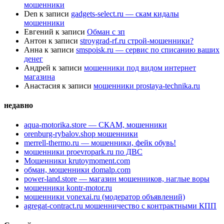
мошенники
Den
к записи
gadgets-select.ru — скам кидалы
мошенники
Евгений
к записи
Обман с зп
Антон
к записи
stroygrad-rf.ru строй-мошенники?
Анна
к записи
smspoisk.ru — сервис по списанию ваших
денег
Андрей
к записи
мошенники под видом интернет
магазина
Анастасия
к записи
мошенники prostaya-technika.ru
недавно
aqua-motorika.store — СКАМ, мошенники
orenburg-rybalov.shop мошенники
merrell-thermo.ru — мошенники, фейк обувь!
мошенники proevropark.ru по ДВС
Мошенники krutoymoment.com
обман, мошенники domalp.com
power-land.store — магазин мошенников, наглые воры
мошенники kontr-motor.ru
мошенники vonexai.ru (модератор объявлений)
agregat-contract.ru мошенничество с контрактными КПП