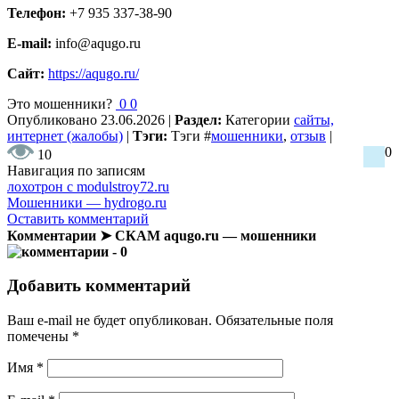
Телефон:
+7 935 337-38-90
E-mail:
info@aqugo.ru
Сайт:
https://aqugo.ru/
Это мошенники?
0
0
Опубликовано
23.06.2026
|
Раздел:
Категории
сайты,
интернет (жалобы)
|
Тэги:
Тэги
#
мошенники
,
отзыв
|
0
10
Навигация по записям
лохотрон с modulstroy72.ru
Мошенники — hydrogo.ru
Оставить комментарий
Комментарии ➤ СКАМ aqugo.ru — мошенники
- 0
Добавить комментарий
Ваш e-mail не будет опубликован.
Обязательные поля
помечены
*
Имя
*