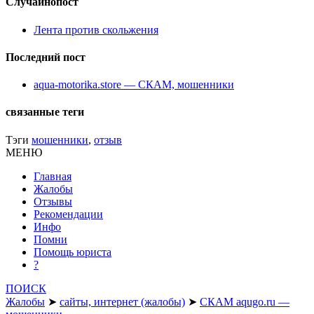
Случайнопост
Лента против скольжения
Последний пост
aqua-motorika.store — СКАМ, мошенники
связанные теги
Тэги
мошенники
,
отзыв
МЕНЮ
Главная
Жалобы
Отзывы
Рекомендации
Инфо
Помни
Помощь юриста
?
ПОИСК
Жалобы
➤
сайты, интернет (жалобы)
➤
СКАМ aqugo.ru —