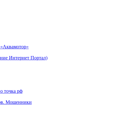
н «Аквамотор»
ние Интернет Портал)
о точка рф
тов. Мошенники