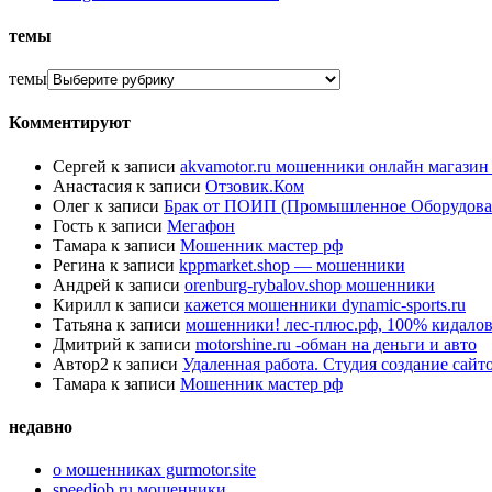
темы
темы
Комментируют
Сергей
к записи
akvamotor.ru мошенники онлайн магази
Анастасия
к записи
Отзовик.Ком
Олег
к записи
Брак от ПОИП (Промышленное Оборудова
Гость
к записи
Мегафон
Тамара
к записи
Мошенник мастер рф
Регина
к записи
kppmarket.shop — мошенники
Андрей
к записи
orenburg-rybalov.shop мошенники
Кирилл
к записи
кажется мошенники dynamic-sports.ru
Татьяна
к записи
мошенники! лес-плюс.рф, 100% кидалов
Дмитрий
к записи
motorshine.ru -обман на деньги и авто
Автор2
к записи
Удаленная работа. Студия создание сай
Тамара
к записи
Мошенник мастер рф
недавно
о мошенниках gurmotor.site
speedjob.ru мошенники