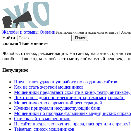
Ж
алобы и отзывы
О
нлайн
База мошенников и коллекция отзывов | Анони
Найти:
«важно
Твоё
мнение»
Жалобы, отзывы, рекомендации. На сайты, магазины, организа
ошибок. Плюс одна жалоба - это минус обманутый человек, а п
Популярное
Предлагают удаленную работу по созданию сайтов
Как не стать жертвой мошенников
Мошенники предлагают сходить в кино, театр, антикафе,
Лохотроны: диагностические карты, техосмотр онлайн
Мошенничество с временной регистрацией
Жулики придумали несуществующий банк
Мошенники по продаже фальшивых медицинских справо
Список сайтов мошенников
На сайте предлагают купить права, паспорт или справку
Telegram: список мошенников