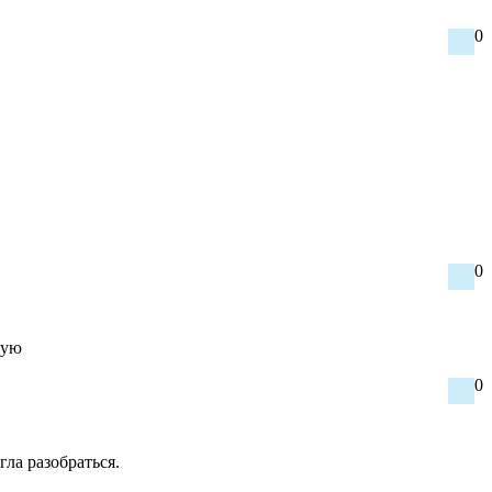
0
0
дую
0
ла разобраться.