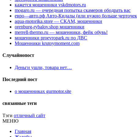
кажется мошенники vskdmotors.ru
mogaro.ru — очередная попытка скамеров ободрать вас
евро—авто.рф Авто-Кидалы (или нужно больше черточек
aqua-motorika.store — СКАМ, мошенники
orenburg-rybalov.shop мошенники
merrell-thermo.ru — мошенники, фейк обувь!
мошенники proevropark.ru по ДВС
Мошенники krutoymoment.com
Случайнопост
Деньги ушли, товара нет…
Последний пост
о мошенниках gurmotor.site
связанные теги
Тэги
отличный сайт
МЕНЮ
Главная
Жалобы