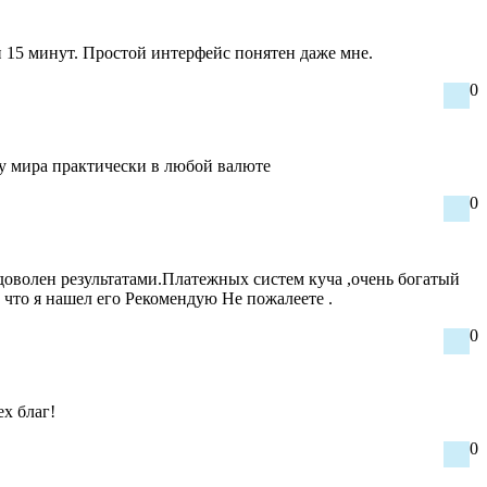
и 15 минут. Простой интерфейс понятен даже мне.
0
у мира практически в любой валюте
0
оволен результатами.Платежных систем куча ,очень богатый
 что я нашел его Рекомендую Не пожалеете .
0
х благ!
0