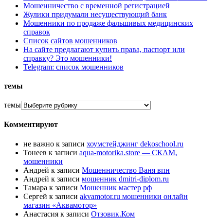
Мошенничество с временной регистрацией
Жулики придумали несуществующий банк
Мошенники по продаже фальшивых медицинских
справок
Список сайтов мошенников
На сайте предлагают купить права, паспорт или
справку? Это мошенники!
Telegram: список мошенников
темы
темы
Комментируют
не важно
к записи
хоумстейджинг dekoschool.ru
Тонеев
к записи
aqua-motorika.store — СКАМ,
мошенники
Андрей
к записи
Мошенничество Ваня впн
Андрей
к записи
мошенник dmitri-diplom.ru
Тамара
к записи
Мошенник мастер рф
Сергей
к записи
akvamotor.ru мошенники онлайн
магазин «Аквамотор»
Анастасия
к записи
Отзовик.Ком