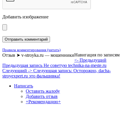
Добавить изображение
Правила комментирования (читать)
Навигация по записям
Отзыв ➤ v-stroyka.ru — мошенники
<- Предыдущий
Предыдущая запись
Не советую technika-na-meste.ru
Следующий ->
Следующая запись:
Осторожно, dacha-
stroyexpert.ru это фальшивка!
Написать
Оставить жалобу
Добавить отзыв
+Рекомендацию+
Отзывы и жалобы на сайты, магазины, организации,
учреждения, сервисы и различные структуры.
Комментируйте, помогите людям избежать Ваших ошибок.