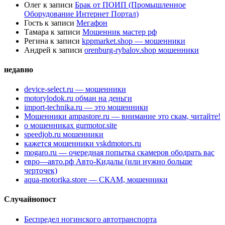
Олег
к записи
Брак от ПОИП (Промышленное
Оборудование Интернет Портал)
Гость
к записи
Мегафон
Тамара
к записи
Мошенник мастер рф
Регина
к записи
kppmarket.shop — мошенники
Андрей
к записи
orenburg-rybalov.shop мошенники
недавно
device-select.ru — мошенники
motorylodok.ru обман на деньги
import-technika.ru — это мошенники
Мошенники ampastore.ru — внимание это скам, читайте!
о мошенниках gurmotor.site
speedjob.ru мошенники
кажется мошенники vskdmotors.ru
mogaro.ru — очередная попытка скамеров ободрать вас
евро—авто.рф Авто-Кидалы (или нужно больше
черточек)
aqua-motorika.store — СКАМ, мошенники
Случайнопост
Беспредел ногинского автотранспорта