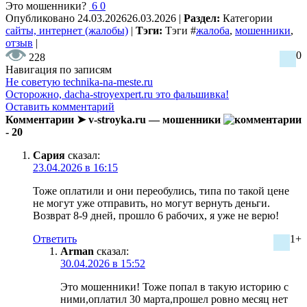
Это мошенники?
6
0
Опубликовано
24.03.2026
26.03.2026
|
Раздел:
Категории
сайты, интернет (жалобы)
|
Тэги:
Тэги
#
жалоба
,
мошенники
,
отзыв
|
0
228
Навигация по записям
Не советую technika-na-meste.ru
Осторожно, dacha-stroyexpert.ru это фальшивка!
Оставить комментарий
Комментарии ➤ v-stroyka.ru — мошенники
- 20
Сария
сказал:
23.04.2026 в 16:15
Тоже оплатили и они переобулись, типа по такой цене
не могут уже отправить, но могут вернуть деньги.
Возврат 8-9 дней, прошло 6 рабочих, я уже не верю!
Ответить
1+
Arman
сказал:
30.04.2026 в 15:52
Это мошенники! Тоже попал в такую историю с
ними,оплатил 30 марта,прошел ровно месяц нет