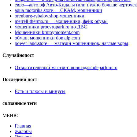
евро—авто.рф Авто-Кидалы (или нужно больше черточек
aqua-motorika.store — СКАМ, мошенники
orenburg-rybalov.shop мошенники
merrell-thermo.ru — мошенники, фейк обувь!
мошенники proevropark.ru по ДВС
Мошенники krutoymoment.com
обман, мошенники domalp.com
power-land.store — магазин мошенников, наглые воры
Случайнопост
Отвратительный магазин monmagasindeparfum.ru
Последний пост
Есть и плюсы и минусы
связанные теги
МЕНЮ
Главная
Жалобы
Отзывы