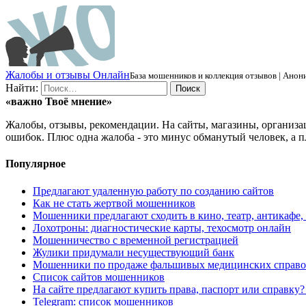
Ж
алобы и отзывы
О
нлайн
База мошенников и коллекция отзывов | Анони
Найти:
«важно
Твоё
мнение»
Жалобы, отзывы, рекомендации. На сайты, магазины, организа
ошибок. Плюс одна жалоба - это минус обманутый человек, а п
Популярное
Предлагают удаленную работу по созданию сайтов
Как не стать жертвой мошенников
Мошенники предлагают сходить в кино, театр, антикафе,
Лохотроны: диагностические карты, техосмотр онлайн
Мошенничество с временной регистрацией
Жулики придумали несуществующий банк
Мошенники по продаже фальшивых медицинских справо
Список сайтов мошенников
На сайте предлагают купить права, паспорт или справку
Telegram: список мошенников