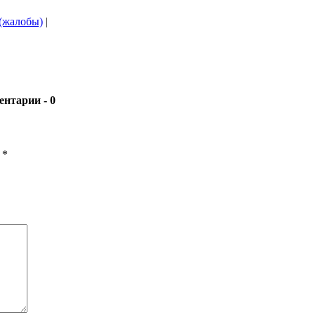
 (жалобы)
|
- 0
ы
*