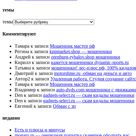
темы
темы
Комментируют
Тамара
к записи
Мошенник мастер рф
Регина
к записи
kppmarket.shop — мошенники
Андрей
к записи
orenburg-rybalov.shop мошенники
Кирилл
к записи
кажется мошенники dynamic-sports.ru
Татьяна
к записи
мошенники! лес-плюс.рф, 100% кидалов
Дмитрий
к записи
motorshine.ru -обман на деньги и авто
Автор2
к записи
Удаленная работа. Студия создание сай
Тамара
к записи
Мошенник мастер рф
Владимир
к записи
auto-dvds.com мошенники с движками
Den
к записи
gadgets-select.ru — скам кидалы мошенники
Den
к записи
gadgets-select.ru — скам кидалы мошенники
Евгений
к записи
Обман с зп
недавно
Есть и плюсы и минусы
mogaro.ru — очередная попытка скамеров ободрать вас