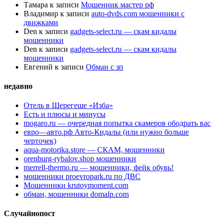
Тамара
к записи
Мошенник мастер рф
Владимир
к записи
auto-dvds.com мошенники с
движками
Den
к записи
gadgets-select.ru — скам кидалы
мошенники
Den
к записи
gadgets-select.ru — скам кидалы
мошенники
Евгений
к записи
Обман с зп
недавно
Отель в Шерегеше «Изба»
Есть и плюсы и минусы
mogaro.ru — очередная попытка скамеров ободрать вас
евро—авто.рф Авто-Кидалы (или нужно больше
черточек)
aqua-motorika.store — СКАМ, мошенники
orenburg-rybalov.shop мошенники
merrell-thermo.ru — мошенники, фейк обувь!
мошенники proevropark.ru по ДВС
Мошенники krutoymoment.com
обман, мошенники domalp.com
Случайнопост