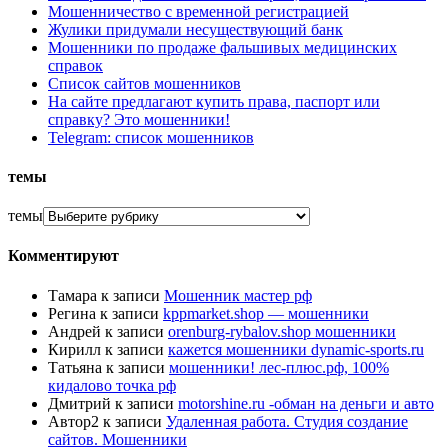
Мошенничество с временной регистрацией
Жулики придумали несуществующий банк
Мошенники по продаже фальшивых медицинских
справок
Список сайтов мошенников
На сайте предлагают купить права, паспорт или
справку? Это мошенники!
Telegram: список мошенников
темы
темы
Комментируют
Тамара
к записи
Мошенник мастер рф
Регина
к записи
kppmarket.shop — мошенники
Андрей
к записи
orenburg-rybalov.shop мошенники
Кирилл
к записи
кажется мошенники dynamic-sports.ru
Татьяна
к записи
мошенники! лес-плюс.рф, 100%
кидалово точка рф
Дмитрий
к записи
motorshine.ru -обман на деньги и авто
Автор2
к записи
Удаленная работа. Студия создание
сайтов. Мошенники