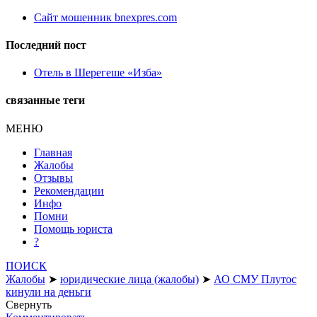
Сайт мошенник bnexpres.com
Последний пост
Отель в Шерегеше «Изба»
связанные теги
МЕНЮ
Главная
Жалобы
Отзывы
Рекомендации
Инфо
Помни
Помощь юриста
?
ПОИСК
Жалобы
➤
юридические лица (жалобы)
➤
АО СМУ Плутос
кинули на деньги
Свернуть