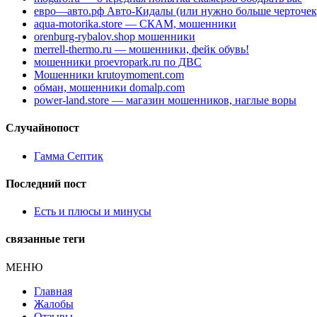
евро—авто.рф Авто-Кидалы (или нужно больше черточек
aqua-motorika.store — СКАМ, мошенники
orenburg-rybalov.shop мошенники
merrell-thermo.ru — мошенники, фейк обувь!
мошенники proevropark.ru по ДВС
Мошенники krutoymoment.com
обман, мошенники domalp.com
power-land.store — магазин мошенников, наглые воры
Случайнопост
Гамма Септик
Последний пост
Есть и плюсы и минусы
связанные теги
МЕНЮ
Главная
Жалобы
Отзывы