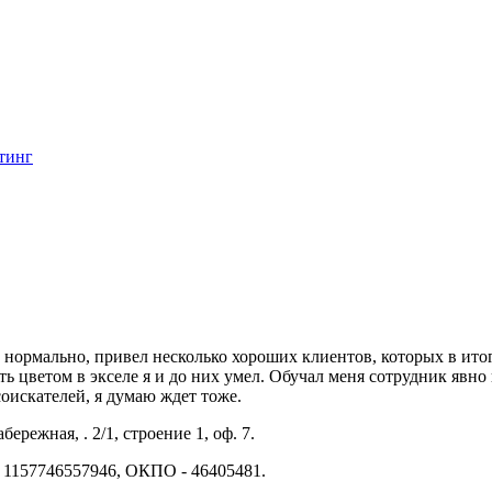
тинг
а нормально, привел несколько хороших клиентов, которых в итог
ть цветом в экселе я и до них умел. Обучал меня сотрудник явн
оискателей, я думаю ждет тоже.
режная, . 2/1, строение 1, оф. 7.
 1157746557946, ОКПО - 46405481.