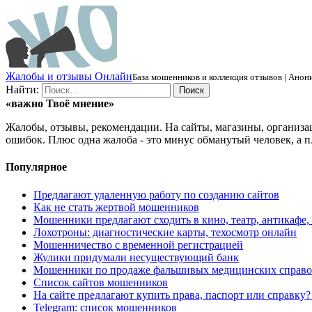
Ж
алобы и отзывы
О
нлайн
База мошенников и коллекция отзывов | Анони
Найти:
«важно
Твоё
мнение»
Жалобы, отзывы, рекомендации. На сайты, магазины, организа
ошибок. Плюс одна жалоба - это минус обманутый человек, а п
Популярное
Предлагают удаленную работу по созданию сайтов
Как не стать жертвой мошенников
Мошенники предлагают сходить в кино, театр, антикафе,
Лохотроны: диагностические карты, техосмотр онлайн
Мошенничество с временной регистрацией
Жулики придумали несуществующий банк
Мошенники по продаже фальшивых медицинских справо
Список сайтов мошенников
На сайте предлагают купить права, паспорт или справку
Telegram: список мошенников