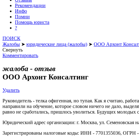
Рекомендации
Инфо
Помни
Помощь юриста
?
ПОИСК
Жалобы
➤
юридические лица (жалобы)
➤
ООО Архонт Консал
Свернуть
Комментировать
жалоба - отзыв
ООО Архонт Консалтинг
Удалить
Руководитель - телка офигенная, но тупая. Как я считаю, работ
направили на обучение, которое словом ничего не дало, выделя
равно не сработались, пришлось уволиться. Будущих молодых с
Юридический адрес организации: г. Москва, ул. Семеновская набе
Зарегистрированы налоговые коды: ИНН - 7701355036, ОГРН -