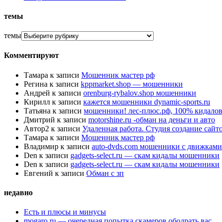
темы
темы
Комментируют
Тамара
к записи
Мошенник мастер рф
Регина
к записи
kppmarket.shop — мошенники
Андрей
к записи
orenburg-rybalov.shop мошенники
Кирилл
к записи
кажется мошенники dynamic-sports.ru
Татьяна
к записи
мошенники! лес-плюс.рф, 100% кидалов
Дмитрий
к записи
motorshine.ru -обман на деньги и авто
Автор2
к записи
Удаленная работа. Студия создание сай
Тамара
к записи
Мошенник мастер рф
Владимир
к записи
auto-dvds.com мошенники с движками
Den
к записи
gadgets-select.ru — скам кидалы мошенники
Den
к записи
gadgets-select.ru — скам кидалы мошенники
Евгений
к записи
Обман с зп
недавно
Есть и плюсы и минусы
mogaro.ru — очередная попытка скамеров ободрать вас