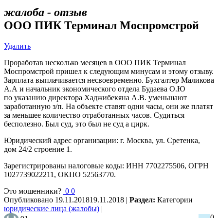
жалоба - отзыв
ООО ПИК Терминал Моспромстрой
Удалить
Проработав несколько месяцев в ООО ПИК Терминал
Моспромстрой пришел к следующим минусам и этому отзыву.
Зарплата выплачивается несвоевременно. Бухгалтер Маликова
А.А и начальник экономического отдела Будаева О.Ю
по указанию директора Хаджибекяна А.В. уменьшают
заработанную з/п. На объекте ставят одни часы, они же платят
за меньшее количество отработанных часов. Судиться
бесполезно. Был суд, это был не суд а цирк.
Юридический адрес организации: г. Москва, ул. Сретенка,
дом 24/2 строение 1.
Зарегистрированы налоговые коды: ИНН 7702275506, ОГРН
1027739022211, ОКПО 52563770.
Это мошенники?
0
0
Опубликовано
19.11.2018
19.11.2018
|
Раздел:
Категории
юридические лица (жалобы)
|
0