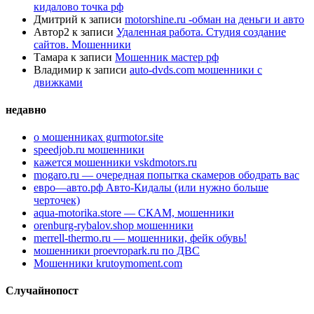
кидалово точка рф
Дмитрий
к записи
motorshine.ru -обман на деньги и авто
Автор2
к записи
Удаленная работа. Студия создание
сайтов. Мошенники
Тамара
к записи
Мошенник мастер рф
Владимир
к записи
auto-dvds.com мошенники с
движками
недавно
о мошенниках gurmotor.site
speedjob.ru мошенники
кажется мошенники vskdmotors.ru
mogaro.ru — очередная попытка скамеров ободрать вас
евро—авто.рф Авто-Кидалы (или нужно больше
черточек)
aqua-motorika.store — СКАМ, мошенники
orenburg-rybalov.shop мошенники
merrell-thermo.ru — мошенники, фейк обувь!
мошенники proevropark.ru по ДВС
Мошенники krutoymoment.com
Случайнопост