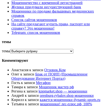
Мошенничество с временной регистрацией
Жулики придумали несуществующий банк
Мошенники по продаже фальшивых медицинских
справок
Список сайтов мошенников
На сайте предлагают купить права, паспорт или
справку? Это мошенники!
Telegram: список мошенников
темы
темы
Комментируют
Анастасия
к записи
Отзовик.Ком
Олег
к записи
Брак от ПОИП (Промышленное
Оборудование Интернет Портал)
Гость
к записи
Мегафон
Тамара
к записи
Мошенник мастер рф
Регина
к записи
kppmarket.shop — мошенники
Андрей
к записи
orenburg-rybalov.shop мошенники
Кирилл
к записи
кажется мошенники dynamic-sports.ru
Татьяна
к записи
мошенники! лес-плюс.рф, 100%