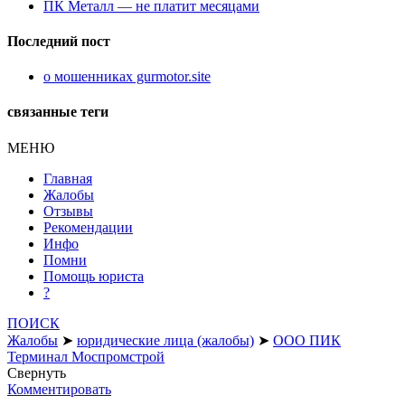
ПК Металл — не платит месяцами
Последний пост
о мошенниках gurmotor.site
связанные теги
МЕНЮ
Главная
Жалобы
Отзывы
Рекомендации
Инфо
Помни
Помощь юриста
?
ПОИСК
Жалобы
➤
юридические лица (жалобы)
➤
ООО ПИК
Терминал Моспромстрой
Свернуть
Комментировать