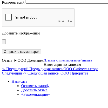
Комментарий
Добавить изображение
Отзыв ➤ ООО Домнавек
Правила комментирования (читать)
Навигация по записям
<- Предыдущий
Предыдущая запись
ООО Сибметаллторг
Следующий ->
Следующая запись:
ООО Приоритет
Написать
Оставить жалобу
Добавить отзыв
+Рекомендацию+
Отзывы и жалобы на сайты, магазины, органи