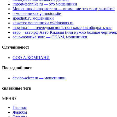
import-technika.ru — это мошенники
Мошенники ampastore.ru — внимание это скам, читайте!
о мошенниках gurmotor.site
speedjob.ru мошенники
кажется мошенники vskdmotors.ru
mogaro.ru — очередная попытка скамеров ободрать вас
евро—авто.рф Авто-Кидалы (или нужно больше черточек
aqua-motorika.store — СКАМ, мошенники
Случайнопост
ООО А-КОМПАНИ
Последний пост
device-select.ru — мошенники
связанные теги
МЕНЮ
Главная
Жалобы
Отзывы