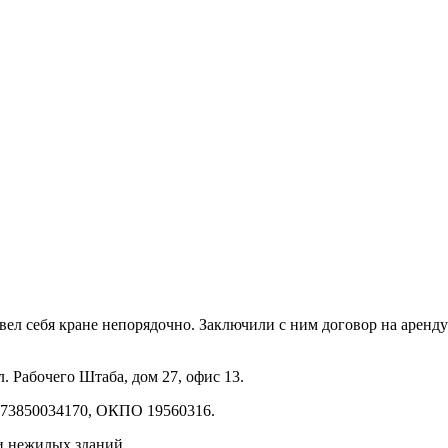
 себя кране непорядочно. Заключили с ним договор на аренду 
. Рабочего Штаба, дом 27, офис 13.
173850034170, ОКПО 19560316.
и нежилых зданий.