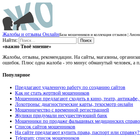
Ж
алобы и отзывы
О
нлайн
База мошенников и коллекция отзывов | Анони
Найти:
«важно
Твоё
мнение»
Жалобы, отзывы, рекомендации. На сайты, магазины, организа
ошибок. Плюс одна жалоба - это минус обманутый человек, а п
Популярное
Предлагают удаленную работу по созданию сайтов
Как не стать жертвой мошенников
Мошенники предлагают сходить в кино, театр, антикафе,
Лохотроны: диагностические карты, техосмотр онлайн
Мошенничество с временной регистрацией
Жулики придумали несуществующий банк
Мошенники по продаже фальшивых медицинских справо
Список сайтов мошенников
На сайте предлагают купить права, паспорт или справку
Telegram: список мошенников