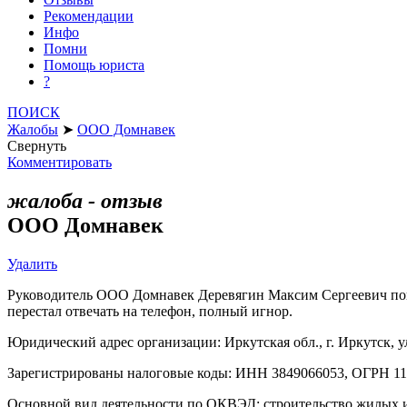
Рекомендации
Инфо
Помни
Помощь юриста
?
ПОИСК
Жалобы
➤
ООО Домнавек
Свернуть
Комментировать
жалоба - отзыв
ООО Домнавек
Удалить
Руководитель ООО Домнавек Деревягин Максим Сергеевич повел
перестал отвечать на телефон, полный игнор.
Юридический адрес организации: Иркутская обл., г. Иркутск, ул
Зарегистрированы налоговые коды: ИНН 3849066053, ОГРН 1
Основной вид деятельности по ОКВЭД: строительство жилых 