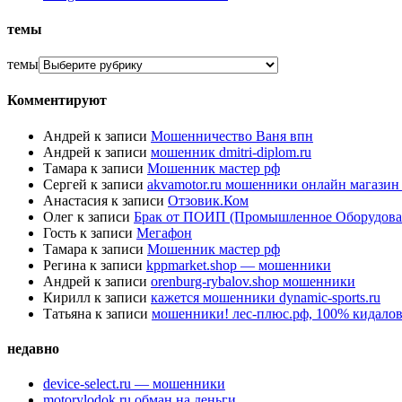
темы
темы
Комментируют
Андрей
к записи
Мошенничество Ваня впн
Андрей
к записи
мошенник dmitri-diplom.ru
Тамара
к записи
Мошенник мастер рф
Сергей
к записи
akvamotor.ru мошенники онлайн магази
Анастасия
к записи
Отзовик.Ком
Олег
к записи
Брак от ПОИП (Промышленное Оборудова
Гость
к записи
Мегафон
Тамара
к записи
Мошенник мастер рф
Регина
к записи
kppmarket.shop — мошенники
Андрей
к записи
orenburg-rybalov.shop мошенники
Кирилл
к записи
кажется мошенники dynamic-sports.ru
Татьяна
к записи
мошенники! лес-плюс.рф, 100% кидалов
недавно
device-select.ru — мошенники
motorylodok.ru обман на деньги