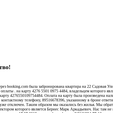
тво!
ез booking.com была забронирована квартира на 22 Садовая Улиц
 оплаты . на карту 4276 5501 0975 4484, владельцем которого 
 карту 4276550109754484. Оплата на карту была произведена на
контактному телефону, 89516678396, указанному в броне ответи
уже отключен. Таким образом мы оказались без жилья. Мы обрат
тором которого является Бернес Марк Аркадьевич. Нас там не пр