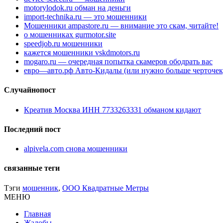
motorylodok.ru обман на деньги
import-technika.ru — это мошенники
Мошенники ampastore.ru — внимание это скам, читайте!
о мошенниках gurmotor.site
speedjob.ru мошенники
кажется мошенники vskdmotors.ru
mogaro.ru — очередная попытка скамеров ободрать вас
евро—авто.рф Авто-Кидалы (или нужно больше черточек
Случайнопост
Креатив Москва ИНН 7733263331 обманом кидают
Последний пост
alpivela.com снова мошенники
связанные теги
Тэги
мошенник
,
ООО Квадратные Метры
МЕНЮ
Главная
Жалобы