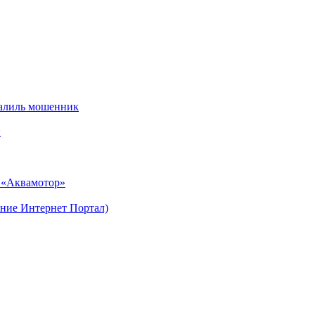
алиль мошенник
и
н «Аквамотор»
ние Интернет Портал)