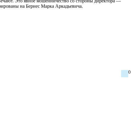
твечают. Это явное мошенничество со стороны директора —
ированы на Бернес Марка Аркадьевича.
0