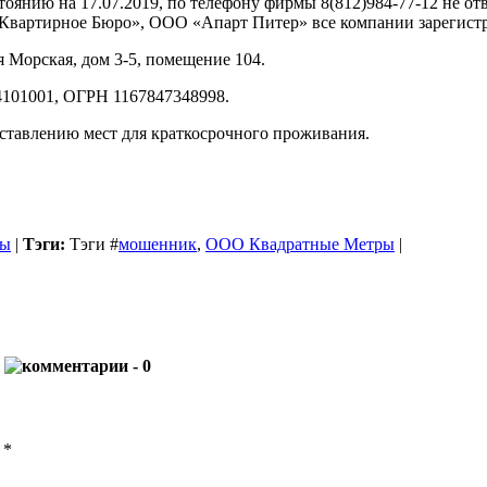
стоянию на 17.07.2019, по телефону фирмы 8(812)984-77-12 не о
вартирное Бюро», ООО «Апарт Питер» все компании зарегистр
 Морская, дом 3-5, помещение 104.
101001, ОГРН 1167847348998.
ставлению мест для краткосрочного проживания.
бы
|
Тэги:
Тэги
#
мошенник
,
ООО Квадратные Метры
|
!
- 0
ы
*