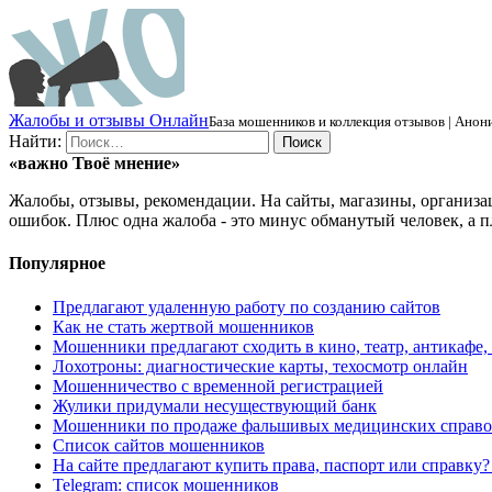
Ж
алобы и отзывы
О
нлайн
База мошенников и коллекция отзывов | Анони
Найти:
«важно
Твоё
мнение»
Жалобы, отзывы, рекомендации. На сайты, магазины, организа
ошибок. Плюс одна жалоба - это минус обманутый человек, а п
Популярное
Предлагают удаленную работу по созданию сайтов
Как не стать жертвой мошенников
Мошенники предлагают сходить в кино, театр, антикафе,
Лохотроны: диагностические карты, техосмотр онлайн
Мошенничество с временной регистрацией
Жулики придумали несуществующий банк
Мошенники по продаже фальшивых медицинских справо
Список сайтов мошенников
На сайте предлагают купить права, паспорт или справку
Telegram: список мошенников