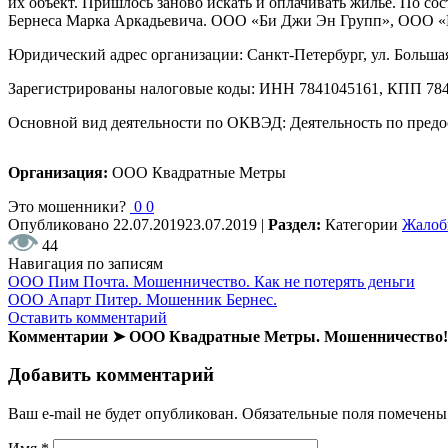
их объект. Пришлось заново искать и оплачивать жильё. По со
Бернеса Марка Аркадьевича. ООО «Би Джи Эн Групп», ООО «К
Юридический адрес организации: Санкт-Петербург, ул. Большая
Зарегистрированы налоговые коды: ИНН 7841045161, КПП 784
Основной вид деятельности по ОКВЭД: Деятельность по предо
Организация:
ООО Квадратные Метры
Это мошенники?
0
0
Опубликовано
22.07.2019
23.07.2019
|
Раздел:
Категории
Жало
44
Навигация по записям
ООО Пим Почта. Мошенничество. Как не потерять деньги
ООО Апарт Питер. Мошенник Бернес.
Оставить комментарий
Комментарии ➤ ООО Квадратные Метры. Мошенничество
Добавить комментарий
Ваш e-mail не будет опубликован.
Обязательные поля помечен