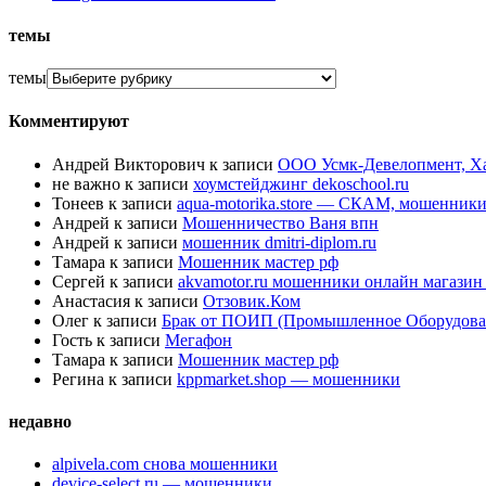
темы
темы
Комментируют
Андрей Викторович
к записи
ООО Усмк-Девелопмент, Х
не важно
к записи
хоумстейджинг dekoschool.ru
Тонеев
к записи
aqua-motorika.store — СКАМ, мошенник
Андрей
к записи
Мошенничество Ваня впн
Андрей
к записи
мошенник dmitri-diplom.ru
Тамара
к записи
Мошенник мастер рф
Сергей
к записи
akvamotor.ru мошенники онлайн магази
Анастасия
к записи
Отзовик.Ком
Олег
к записи
Брак от ПОИП (Промышленное Оборудова
Гость
к записи
Мегафон
Тамара
к записи
Мошенник мастер рф
Регина
к записи
kppmarket.shop — мошенники
недавно
alpivela.com снова мошенники
device-select.ru — мошенники