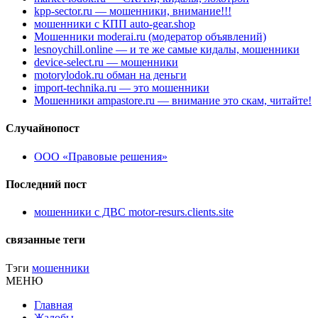
kpp-sector.ru — мошенники, внимание!!!
мошенники с КПП auto-gear.shop
Мошенники moderai.ru (модератор объявлений)
lesnoychill.online — и те же самые кидалы, мошенники
device-select.ru — мошенники
motorylodok.ru обман на деньги
import-technika.ru — это мошенники
Мошенники ampastore.ru — внимание это скам, читайте!
Случайнопост
ООО «Правовые решения»
Последний пост
мошенники с ДВС motor-resurs.clients.site
связанные теги
Тэги
мошенники
МЕНЮ
Главная
Жалобы