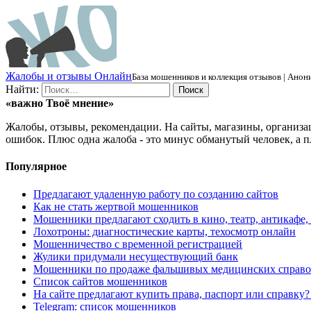
Ж
алобы и отзывы
О
нлайн
База мошенников и коллекция отзывов | Анони
Найти:
«важно
Твоё
мнение»
Жалобы, отзывы, рекомендации. На сайты, магазины, организа
ошибок. Плюс одна жалоба - это минус обманутый человек, а п
Популярное
Предлагают удаленную работу по созданию сайтов
Как не стать жертвой мошенников
Мошенники предлагают сходить в кино, театр, антикафе,
Лохотроны: диагностические карты, техосмотр онлайн
Мошенничество с временной регистрацией
Жулики придумали несуществующий банк
Мошенники по продаже фальшивых медицинских справо
Список сайтов мошенников
На сайте предлагают купить права, паспорт или справку
Telegram: список мошенников