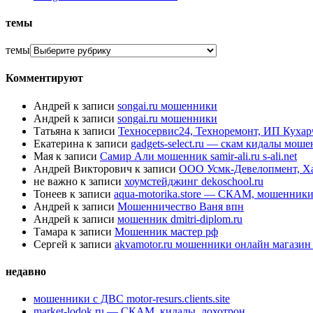
темы
темы
Комментируют
Андрей
к записи
songai.ru мошенники
Андрей
к записи
songai.ru мошенники
Татьяна
к записи
Техносервис24, Техноремонт, ИП Куха
Екатерина
к записи
gadgets-select.ru — скам кидалы мош
Мая
к записи
Самир Али мошенник samir-ali.ru s-ali.net
Андрей Викторович
к записи
ООО Усмк-Девелопмент, Х
не важно
к записи
хоумстейджинг dekoschool.ru
Тонеев
к записи
aqua-motorika.store — СКАМ, мошенник
Андрей
к записи
Мошенничество Ваня впн
Андрей
к записи
мошенник dmitri-diplom.ru
Тамара
к записи
Мошенник мастер рф
Сергей
к записи
akvamotor.ru мошенники онлайн магази
недавно
мошенники с ДВС motor-resurs.clients.site
market-lodok.ru — СКАМ, кидалы, лохотрон