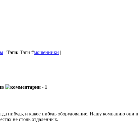
бы
|
Тэги:
Тэги
#
мошенники
|
зыв
- 1
гда нибудь, и какое нибудь оборудование. Нашу компанию они про
местах не столь отдаленных.