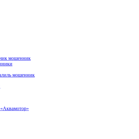
рчик мошенник
енники
алиль мошенник
и
н «Аквамотор»