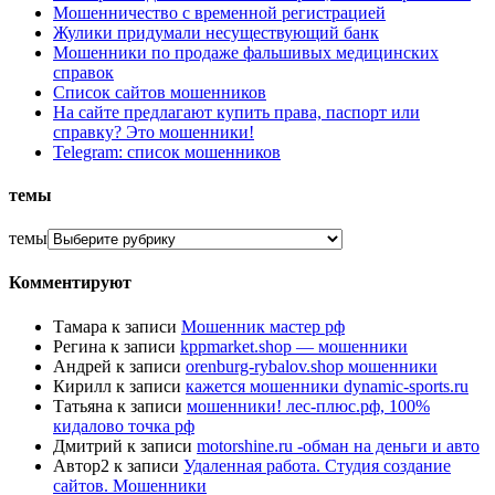
Мошенничество с временной регистрацией
Жулики придумали несуществующий банк
Мошенники по продаже фальшивых медицинских
справок
Список сайтов мошенников
На сайте предлагают купить права, паспорт или
справку? Это мошенники!
Telegram: список мошенников
темы
темы
Комментируют
Тамара
к записи
Мошенник мастер рф
Регина
к записи
kppmarket.shop — мошенники
Андрей
к записи
orenburg-rybalov.shop мошенники
Кирилл
к записи
кажется мошенники dynamic-sports.ru
Татьяна
к записи
мошенники! лес-плюс.рф, 100%
кидалово точка рф
Дмитрий
к записи
motorshine.ru -обман на деньги и авто
Автор2
к записи
Удаленная работа. Студия создание
сайтов. Мошенники