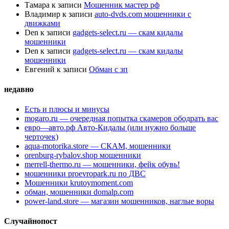
Тамара
к записи
Мошенник мастер рф
Владимир
к записи
auto-dvds.com мошенники с
движками
Den
к записи
gadgets-select.ru — скам кидалы
мошенники
Den
к записи
gadgets-select.ru — скам кидалы
мошенники
Евгений
к записи
Обман с зп
недавно
Есть и плюсы и минусы
mogaro.ru — очередная попытка скамеров ободрать вас
евро—авто.рф Авто-Кидалы (или нужно больше
черточек)
aqua-motorika.store — СКАМ, мошенники
orenburg-rybalov.shop мошенники
merrell-thermo.ru — мошенники, фейк обувь!
мошенники proevropark.ru по ДВС
Мошенники krutoymoment.com
обман, мошенники domalp.com
power-land.store — магазин мошенников, наглые воры
Случайнопост