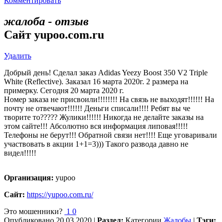
Комментировать
жалоба - отзыв
Сайт yupoo.com.ru
Удалить
Добрый день! Сделал заказ Adidas Yeezy Boost 350 V2 Triple
White (Reflective). Заказал 16 марта 2020г. 2 размера на
примерку. Сегодня 20 марта 2020 г.
Номер заказа не присвоили!!!!!!!! На связь не выходят!!!!!! На
почту не отвечают!!!!!! Деньги списали!!!! Ребят вы че
творите то????? Жулики!!!!!! Никогда не делайте заказы на
этом сайте!!! Абсолютно вся информация липовая!!!!!
Телефоны не берут!!! Обратной связи нет!!!! Еще уговаривали
участвовать в акции 1+1=3))) Такого развода давно не
видел!!!!!
Организация:
yupoo
Сайт:
https://yupoo.com.ru/
Это мошенники?
1
0
Опубликовано
20.03.2020
|
Раздел:
Категории
Жалобы
|
Тэги: