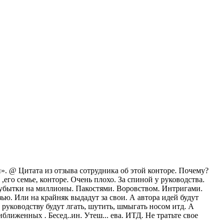
и». @ Цитата из отзыва сотрудника об этой конторе. Почему?
его семье, конторе. Очень плохо. За спиной у руководства.
т убытки на миллионы. Пакостями. Воровством. Интригами.
ью. Или на крайняк выдадут за свои. А автора идей будут
 руководству будут лгать, шутить, шмыгать носом итд. А
лиженных . Бесед..ин. Утеш... ева. ИТД. Не тратьте свое