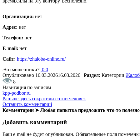
время,силы на эту контору. Бесполезно.
Организация:
нет
Адрес:
нет
Телефон:
нет
E-mail:
нет
Сайт:
https://zhaloba-online.ru/
Это мошенники?
0
0
Опубликовано
16.03.2026
16.03.2026
|
Раздел:
Категории
Жало
8
Навигация по записям
kpp-podbor.ru
Раньше здесь сократили сотни человек
Оставить комментарий
Комментарии ➤ Любая попытка предложить что-то полезн
Добавить комментарий
Ваш e-mail не будет опубликован.
Обязательные поля помечен