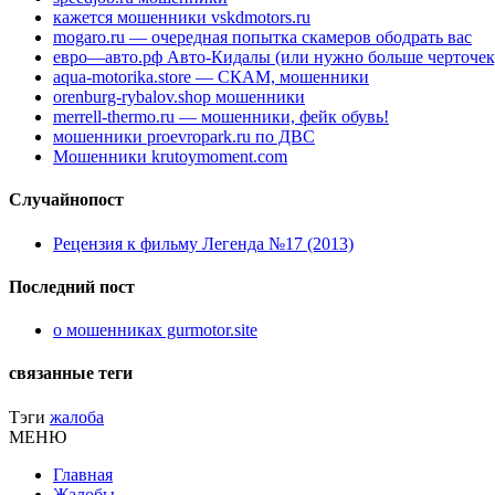
кажется мошенники vskdmotors.ru
mogaro.ru — очередная попытка скамеров ободрать вас
евро—авто.рф Авто-Кидалы (или нужно больше черточек
aqua-motorika.store — СКАМ, мошенники
orenburg-rybalov.shop мошенники
merrell-thermo.ru — мошенники, фейк обувь!
мошенники proevropark.ru по ДВС
Мошенники krutoymoment.com
Случайнопост
Рецензия к фильму Легенда №17 (2013)
Последний пост
о мошенниках gurmotor.site
связанные теги
Тэги
жалоба
МЕНЮ
Главная
Жалобы