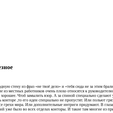
езное
ную стену из фраз «не твоё дело» и «тебя сюда не за этим брал
ие из местных работников очень плохо относятся к руководителю ,
 хорошее. Чтоб замылить взор. А за спиной специально сделаю
конторе ,то его идеи специально не пропустят. Или польют гряз
все грехи мира. Или дополнительные интриги придумают. В глаза
й уже было во всех отделах конторы. И такие там многие из приб