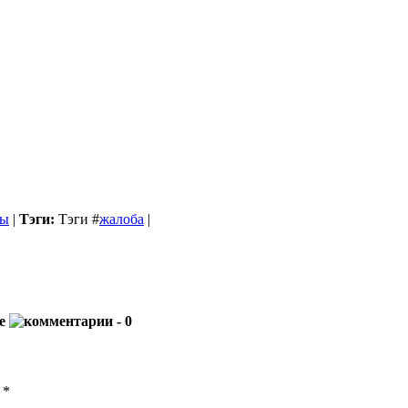
бы
|
Тэги:
Тэги
#
жалоба
|
ое
- 0
ы
*