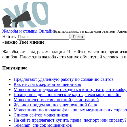
Ж
алобы и отзывы
О
нлайн
База мошенников и коллекция отзывов | Анони
Найти:
«важно
Твоё
мнение»
Жалобы, отзывы, рекомендации. На сайты, магазины, организа
ошибок. Плюс одна жалоба - это минус обманутый человек, а п
Популярное
Предлагают удаленную работу по созданию сайтов
Как не стать жертвой мошенников
Мошенники предлагают сходить в кино, театр, антикафе,
Лохотроны: диагностические карты, техосмотр онлайн
Мошенничество с временной регистрацией
Жулики придумали несуществующий банк
Мошенники по продаже фальшивых медицинских справо
Список сайтов мошенников
На сайте предлагают купить права, паспорт или справку
Telegram: список мошенников