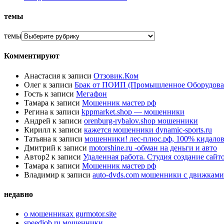
темы
темы
Комментируют
Анастасия
к записи
Отзовик.Ком
Олег
к записи
Брак от ПОИП (Промышленное Оборудова
Гость
к записи
Мегафон
Тамара
к записи
Мошенник мастер рф
Регина
к записи
kppmarket.shop — мошенники
Андрей
к записи
orenburg-rybalov.shop мошенники
Кирилл
к записи
кажется мошенники dynamic-sports.ru
Татьяна
к записи
мошенники! лес-плюс.рф, 100% кидалов
Дмитрий
к записи
motorshine.ru -обман на деньги и авто
Автор2
к записи
Удаленная работа. Студия создание сай
Тамара
к записи
Мошенник мастер рф
Владимир
к записи
auto-dvds.com мошенники с движками
недавно
о мошенниках gurmotor.site
speedjob.ru мошенники