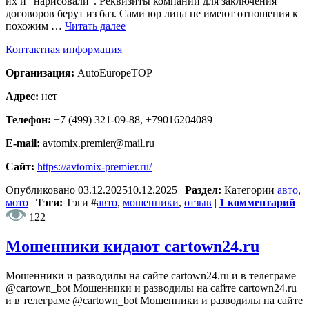
их и "нарисовали". Реквизиты компаний для заключения
договоров берут из баз. Сами юр лица не имеют отношения к
похожим …
Читать далее
Контактная информация
Организация:
AutoEuropeTOP
Адрес:
нет
Телефон:
+7 (499) 321-09-88, +79016204089
E-mail:
avtomix.premier@mail.ru
Сайт:
https://avtomix-premier.ru/
Опубликовано
03.12.2025
10.12.2025
|
Раздел:
Категории
авто,
мото
|
Тэги:
Тэги
#
авто
,
мошенники
,
отзыв
|
1 комментарий
122
Мошенники кидают cartown24.ru
Мошенники и разводилы на сайте cartown24.ru и в телеграме
@cartown_bot Мошенники и разводилы на сайте cartown24.ru
и в телеграме @cartown_bot Мошенники и разводилы на сайте