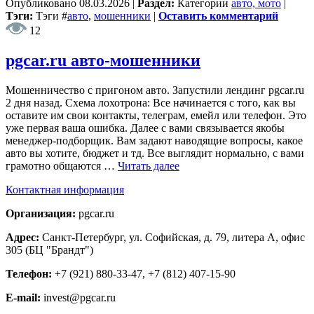
Опубликовано
08.03.2026
|
Раздел:
Категории
авто, мото
|
Тэги:
Тэги
#
авто
,
мошенники
|
Оставить комментарий
12
pgcar.ru авто-мошенники
Мошенничество с пригоном авто. Запустили лендинг pgcar.ru
2 дня назад. Схема лохотрона: Все начинается с того, как вы
оставите им свои контакты, телеграм, емейл или телефон. Это
уже первая ваша ошибка. Далее с вами связывается якобы
менеджер-подборщик. Вам задают наводящие вопросы, какое
авто вы хотите, бюджет и тд. Все выглядит нормально, с вами
грамотно общаются …
Читать далее
Контактная информация
Организация:
pgcar.ru
Адрес:
Санкт-Петербург, ул. Софийская, д. 79, литера А, офис
305 (БЦ "Брандт")
Телефон:
+7 (921) 880-33-47, +7 (812) 407-15-90
E-mail:
invest@pgcar.ru