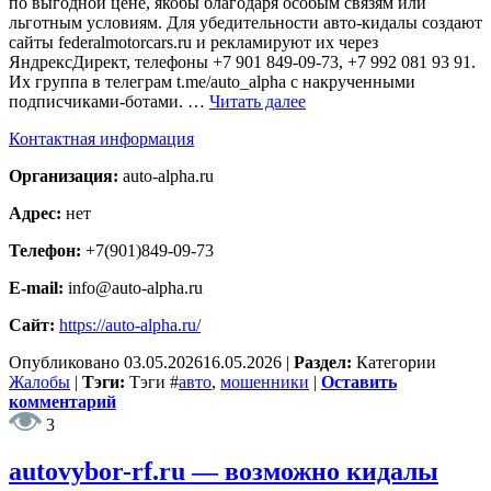
по выгодной цене, якобы благодаря особым связям или
льготным условиям. Для убедительности авто-кидалы создают
сайты federalmotorcars.ru и рекламируют их через
ЯндрексДирект, телефоны +7 901 849-09-73, +7 992 081 93 91.
Их группа в телеграм t.me/auto_alpha с накрученными
подписчиками-ботами. …
Читать далее
Контактная информация
Организация:
auto-alpha.ru
Адрес:
нет
Телефон:
+7(901)849-09-73
E-mail:
info@auto-alpha.ru
Сайт:
https://auto-alpha.ru/
Опубликовано
03.05.2026
16.05.2026
|
Раздел:
Категории
Жалобы
|
Тэги:
Тэги
#
авто
,
мошенники
|
Оставить
комментарий
3
autovybor-rf.ru — возможно кидалы