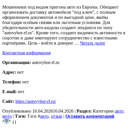
Мошенники под видом пригона авто из Европы. Обещают
организовать доставку автомобиля "под ключ", с полным
оформлением документов и по выгодной цене, якобы
благодаря особым связям или льготным условиям. Для
убедительности авто-кидалы создают лендинги по типу
"autovybor-rf.ru". Кроме того, создают видимость активности в
соцсетях и даже имитируют сотрудничество с известными
партнёрами. Цель - войти в доверие …
Читать далее
Контактная информация
Организация:
autovybor-rf.ru
Адрес:
нет
Телефон:
нет
E-mail:
нет
Сайт:
https://autovybor-rf.ru/
Опубликовано
16.04.2026
16.04.2026
|
Раздел:
Категории
авто,
мото
|
Тэги:
Тэги
#
авто
,
отзыв
|
Оставить комментарий
11