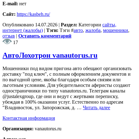
E-mail:
нет
Сайт:
https://kasbeh.ru/
Опубликовано
14.07.2026
|
Раздел:
Категории
сайты,
интернет (жалобы)
|
Тэги:
Тэги
#
авто
,
жалоба
,
мошенники
,
отзыв
|
Оставить комментарий
17
АвтоЛохотрон vanautorus.ru
Мошенники под видом пригона авто обещают организовать
доставку "под ключ", с полным оформлением документов и
по выгодной цене, якобы благодаря особым связям или
льготным условиям. Для убедительности аферисты создают
одностраничники по типу vanautorus.ru. Телеграм каналы
@justalexgroup, где они и ведут с жертвами переписку,
убеждая в 100% оказании услуг. Естественно по адресам
"Владивосток, ул. Запорожская, д. …
Читать далее
Контактная информация
Организация:
vanautorus.ru