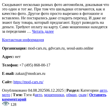
Скидывают несколько разных фото автомобиля, доказывая что
это один и тот же. При том что шильдики отличаются, как и
качество фото. Другое фото просто вырезано в фотошопе и
вставлено. Не постарались даже сгладить переход. И даже не
знают базу товара, который предлагают. Будут разводить на
деньги. Требуют оплату на карту. Сами мошенники находятся
за переделами …
Читать далее
Контактная информация
Организация:
mod-cars.ru, gdvcars.ru, seoul-auto.online
Адрес:
нет
Телефон:
+7 (495) 868-00-17
E-mail:
zakaz@modcars.ru
Сайт:
https://mod-cars.ru/
Опубликовано
04.08.2025
06.12.2025
|
Раздел:
Категории
авто,
мото
|
Тэги:
Тэги
#
авто
,
мошенники
,
обман
,
скам
|
Оставить
комментарий
128