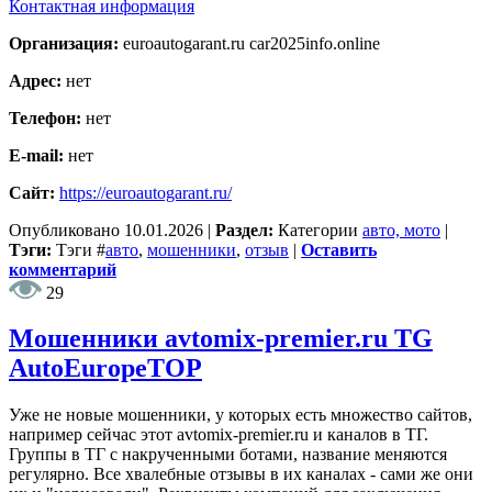
Контактная информация
Организация:
euroautogarant.ru car2025info.online
Адрес:
нет
Телефон:
нет
E-mail:
нет
Сайт:
https://euroautogarant.ru/
Опубликовано
10.01.2026
|
Раздел:
Категории
авто, мото
|
Тэги:
Тэги
#
авто
,
мошенники
,
отзыв
|
Оставить
комментарий
29
Мошенники avtomix-premier.ru TG
AutoEuropeTOP
Уже не новые мошенники, у которых есть множество сайтов,
например сейчас этот avtomix-premier.ru и каналов в ТГ.
Группы в ТГ с накрученными ботами, название меняются
регулярно. Все хвалебные отзывы в их каналах - сами же они