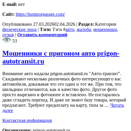
E-mail:
нет
Сайт:
https://luminorgarage.com/
Опубликовано
27.03.2026
02.04.2026
|
Раздел:
Категории
физические лица
|
Тэги:
Тэги
#
авто
,
жалоба
,
мошенники
,
отзыв
|
Оставить комментарий
53
Мошенники с пригоном авто prigon-
autotransit.ru
Внимание авто кидалы prigon-autotransit.ru "Авто-транзит".
Скидывают несколько различных фото интересующего вас
автомобиля, доказывая что это один и тот же. При том, что
шильдики отличаются, как и качество фото. Другое фото
просто вырезано в фотошопе и вставлено. Не постарались
даже сгладить переход. И даже не знают базу товара, который
предлагают. Требуют предоплату на карту, типа за …
Читать
далее
Контактная информация
Организация:
prigon-autotransit.ru