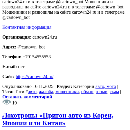
cartown24.ru и в телеграме @cartown_bot Мошенники и
разводилы на сайте cartown24.ru и в телеграме @cartown_bot
Мошенники и разводилы на сайте cartown24.ru и в телеграме
@cartown_bot
Контактная информация
Организация:
cartown24.ru
Адрес:
@cartown_bot
Телефон:
+79154555553
E-mail:
нет
Сайт:
https://cartown24.ru/
Опубликовано
16.11.2025
|
Раздел:
Категории
авто, мото
|
Тэги:
Тэги
#
авто
,
жалоба
,
мошенники
,
обман
,
отзыв
,
скам
|
Оставить комментарий
19
Лохотроны «Пригон авто из Кореи,
Японии или Китая»