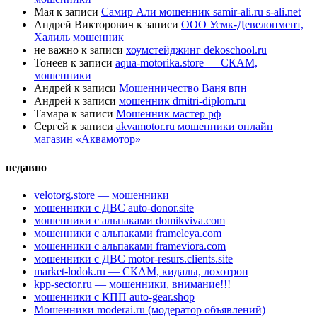
Мая
к записи
Самир Али мошенник samir-ali.ru s-ali.net
Андрей Викторович
к записи
ООО Усмк-Девелопмент,
Халиль мошенник
не важно
к записи
хоумстейджинг dekoschool.ru
Тонеев
к записи
aqua-motorika.store — СКАМ,
мошенники
Андрей
к записи
Мошенничество Ваня впн
Андрей
к записи
мошенник dmitri-diplom.ru
Тамара
к записи
Мошенник мастер рф
Сергей
к записи
akvamotor.ru мошенники онлайн
магазин «Аквамотор»
недавно
velotorg.store — мошенники
мошенники с ДВС auto-donor.site
мошенники с альпаками domikviva.com
мошенники с альпаками frameleya.com
мошенники с альпаками frameviora.com
мошенники с ДВС motor-resurs.clients.site
market-lodok.ru — СКАМ, кидалы, лохотрон
kpp-sector.ru — мошенники, внимание!!!
мошенники с КПП auto-gear.shop
Мошенники moderai.ru (модератор объявлений)