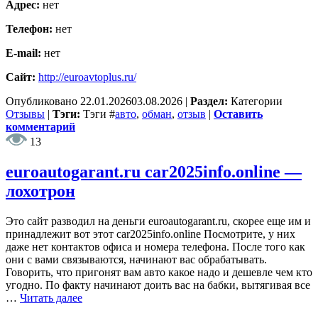
Адрес:
нет
Телефон:
нет
E-mail:
нет
Сайт:
http://euroavtoplus.ru/
Опубликовано
22.01.2026
03.08.2026
|
Раздел:
Категории
Отзывы
|
Тэги:
Тэги
#
авто
,
обман
,
отзыв
|
Оставить
комментарий
13
euroautogarant.ru car2025info.online —
лохотрон
Это сайт разводил на деньги euroautogarant.ru, скорее еще им и
принадлежит вот этот car2025info.online Посмотрите, у них
даже нет контактов офиса и номера телефона. После того как
они с вами связываются, начинают вас обрабатывать.
Говорить, что пригонят вам авто какое надо и дешевле чем кто
угодно. По факту начинают доить вас на бабки, вытягивая все
…
Читать далее