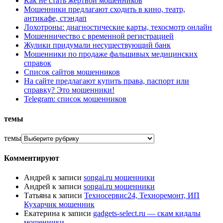
Как не стать жертвой мошенников
Мошенники предлагают сходить в кино, театр,
антикафе, стэндап
Лохотроны: диагностические карты, техосмотр онлайн
Мошенничество с временной регистрацией
Жулики придумали несуществующий банк
Мошенники по продаже фальшивых медицинских
справок
Список сайтов мошенников
На сайте предлагают купить права, паспорт или
справку? Это мошенники!
Telegram: список мошенников
темы
темы
Комментируют
Андрей
к записи
songai.ru мошенники
Андрей
к записи
songai.ru мошенники
Татьяна
к записи
Техносервис24, Техноремонт, ИП
Кухарчик мошенник
Екатерина
к записи
gadgets-select.ru — скам кидалы
мошенники