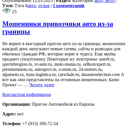
Опубликовано
12.03.2025
|
Раздел:
Категории
авто, мото
|
Тэги:
Тэги
#
авто
,
отзыв
|
1 комментарий
25
Мошенники привозчики авто из-за
границы
Не верьте в выгодный пригон авто из-за границы, мошенники
каждый день запускают новые схемы, сайты и разводки для
обычных граждан РФ, которые верят в чудеса. Еще якобы
продают спецтехнику. Некоторые их лохотроны: auto9.ru,
spectehregion.ru, vr-auto.ru, moto-mania.ru, selhozexpert.ru,
premiummoto.ru, autospect.ru, o-moto.ru, 24-motors.ru,
alpamoto.ru, trans-logistica.ru, carwhale.ru, dasautoselection.com А
вот как они представлены на отзовиках-мошенниках: Базис
Проект — …
Читать далее
Контактная информация
Организация:
Пригон Автомобиля из Европы
Адрес:
нет
Телефон:
+7 (933) 399-72-54