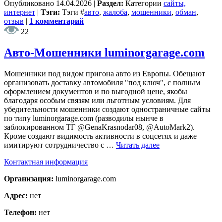
Опубликовано
14.04.2026
|
Раздел:
Категории
сайты,
интернет
|
Тэги:
Тэги
#
авто
,
жалоба
,
мошенники
,
обман
,
отзыв
|
1 комментарий
22
Авто-Мошенники luminorgarage.com
Мошенники под видом пригона авто из Европы. Обещают
организовать доставку автомобиля "под ключ", с полным
оформлением документов и по выгодной цене, якобы
благодаря особым связям или льготным условиям. Для
убедительности мошенники создают одностраничные сайты
по типу luminorgarage.com (разводилы нынче в
заблокированном ТГ @GenaKrasnodar08, @AutoMark2).
Кроме создают видимость активности в соцсетях и даже
имитируют сотрудничество с …
Читать далее
Контактная информация
Организация:
luminorgarage.com
Адрес:
нет
Телефон:
нет