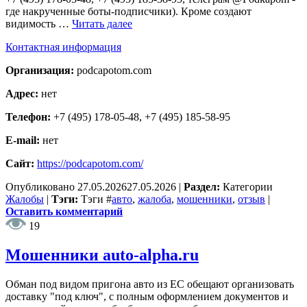
где накрученные боты-подписчики). Кроме создают
видимость …
Читать далее
Контактная информация
Организация:
podcapotom.com
Адрес:
нет
Телефон:
+7 (495) 178-05-48, +7 (495) 185-58-95
E-mail:
нет
Сайт:
https://podcapotom.com/
Опубликовано
27.05.2026
27.05.2026
|
Раздел:
Категории
Жалобы
|
Тэги:
Тэги
#
авто
,
жалоба
,
мошенники
,
отзыв
|
Оставить комментарий
19
Мошенники auto-alpha.ru
Обман под видом пригона авто из ЕС обещают организовать
доставку "под ключ", с полным оформлением документов и