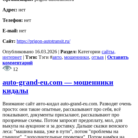
Адрес:
нет
Телефон:
нет
E-mail:
нет
Сайт:
https://prigon-autotransit.ru/
Опубликовано
16.03.2026
|
Раздел:
Категории
сайты,
интернет
|
Тэги:
Тэги
#
авто
,
мошенники
,
отзыв
|
Оставить
комментарий
12
auto-grand-eu.com — мошенники
кидалы
Внимание сайт авто-кидал auto-grand-eu.com. Разводят очень
просто: они такие опытные, рассказывают про себя, всё
показывают, документы присылают, рассказывают про
прозрачные схемы. Потом запросят предоплату, мол, для
выкупа на аукционе и за доставку. Дальше сказки венского
леса: "машина ваша, уже в пути", потом "проблемы на
границе", "дополнительные проверки". Потом намёки на