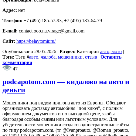
Адрес:
нет
Телефон:
+7 (495) 185-57-93, +7 (495) 185-64-79
E-mail:
contact.ooo.na.virage@gmail.com
Сайт:
https://belavtomir.ru/
Опубликовано
28.05.2026
|
Раздел:
Категории
авто, мото
|
Тэги:
Тэги
#
авто
,
жалоба
,
мошенники
,
отзыв
|
Оставить
комментарий
47
podcapotom.com — кидалово на авто и
деньги
Мошенники под видом пригона авто из Европы. Обещают
организовать доставку автомобиля "под ключ", с полным
оформлением документов и по выгодной цене, якобы
благодаря особым связям или льготным условиям. Для
убедительности мошенники создают одностраничные сайты
по типу podcapotom.com. (тг @Ivanproauto, @Roman_proauto,
+7 (495) 178-05-48, +7 (495) 185-58-95, телеграм @Podkapom -