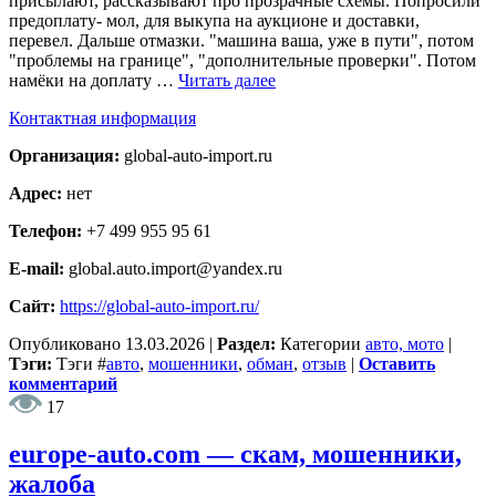
присылают, рассказывают про прозрачные схемы. Попросили
предоплату- мол, для выкупа на аукционе и доставки,
перевел. Дальше отмазки. "машина ваша, уже в пути", потом
"проблемы на границе", "дополнительные проверки". Потом
намёки на доплату …
Читать далее
Контактная информация
Организация:
global-auto-import.ru
Адрес:
нет
Телефон:
+7 499 955 95 61
E-mail:
global.auto.import@yandex.ru
Сайт:
https://global-auto-import.ru/
Опубликовано
13.03.2026
|
Раздел:
Категории
авто, мото
|
Тэги:
Тэги
#
авто
,
мошенники
,
обман
,
отзыв
|
Оставить
комментарий
17
europe-auto.com — скам, мошенники,
жалоба