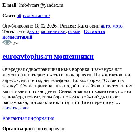
E-mail:
Infodvcars@yandex.ru
Сайт:
https://dv-cars.ru/
Опубликовано
18.02.2026
|
Раздел:
Категории
авто, мото
|
Тэги:
Тэги
#
авто
,
мошенники
,
отзыв
|
Оставить
комментарий
29
euroavtoplus.ru мошенники
Очередная одностраничная квиз-воронка и замануха для
мамонтов в интернете - это euroavtoplus.ru. Ни контактов, ни
адресов, ни почты, ни телефона. Только форма "Оставить
заявку". Схема пригона авто подобных сайтов в постепенном
вытягивании из вас денег. Сначала заплати комиссию, потом
за подбор, потом утильсбор, потом какой-нибудь налог,
растаможка, потом остаток и тд и тп. Всю переписку …
Читать далее
Контактная информация
Организация:
euroavtoplus.ru