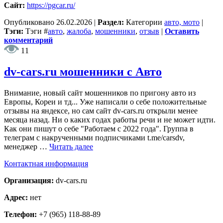
Сайт:
https://pgcar.ru/
Опубликовано
26.02.2026
|
Раздел:
Категории
авто, мото
|
Тэги:
Тэги
#
авто
,
жалоба
,
мошенники
,
отзыв
|
Оставить
комментарий
11
dv-cars.ru мошенники с Авто
Внимание, новый сайт мошенников по пригону авто из
Европы, Кореи и тд... Уже написали о себе положительные
отзывы на яндексе, но сам сайт dv-cars.ru открыли менее
месяца назад. Ни о каких годах работы речи и не может идти.
Как они пишут о себе "Работаем с 2022 года". Группа в
телеграм с накрученными подписчиками t.me/carsdv,
менеджер …
Читать далее
Контактная информация
Организация:
dv-cars.ru
Адрес:
нет
Телефон:
+7 (965) 118-88-89