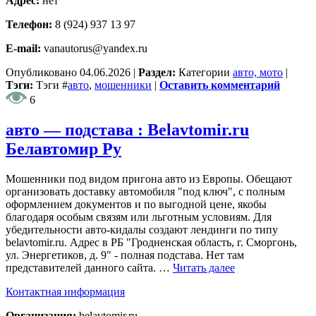
Адрес:
нет
Телефон:
8 (924) 937 13 97
E-mail:
vanautorus@yandex.ru
Опубликовано
04.06.2026
|
Раздел:
Категории
авто, мото
|
Тэги:
Тэги
#
авто
,
мошенники
|
Оставить комментарий
6
авто — подстава : Belavtomir.ru
Белавтомир Ру
Мошенники под видом пригона авто из Европы. Обещают
организовать доставку автомобиля "под ключ", с полным
оформлением документов и по выгодной цене, якобы
благодаря особым связям или льготным условиям. Для
убедительности авто-кидалы создают лендинги по типу
belavtomir.ru. Адрес в РБ "Гродненская область, г. Сморгонь,
ул. Энергетиков, д. 9" - полная подстава. Нет там
представителей данного сайта. …
Читать далее
Контактная информация
Организация:
belavtomir.ru