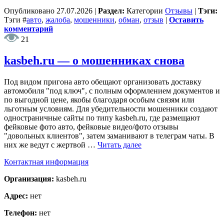
Опубликовано
27.07.2026
|
Раздел:
Категории
Отзывы
|
Тэги:
Тэги
#
авто
,
жалоба
,
мошенники
,
обман
,
отзыв
|
Оставить
комментарий
21
kasbeh.ru — о мошенниках снова
Под видом пригона авто обещают организовать доставку
автомобиля "под ключ", с полным оформлением документов и
по выгодной цене, якобы благодаря особым связям или
льготным условиям. Для убедительности мошенники создают
одностраничные сайты по типу kasbeh.ru, где размещают
фейковые фото авто, фейковые видео/фото отзывы
"довольных клиентов", затем заманивают в телеграм чаты. В
них же ведут с жертвой …
Читать далее
Контактная информация
Организация:
kasbeh.ru
Адрес:
нет
Телефон:
нет