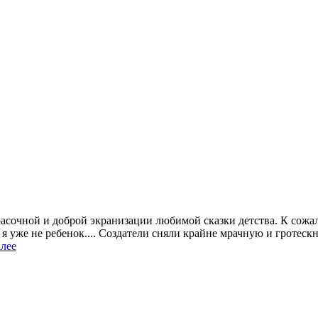
расочной и доброй экранизации любимой сказки детства. К сожа
я уже не ребенок.... Создатели сняли крайне мрачную и гротеск
алее