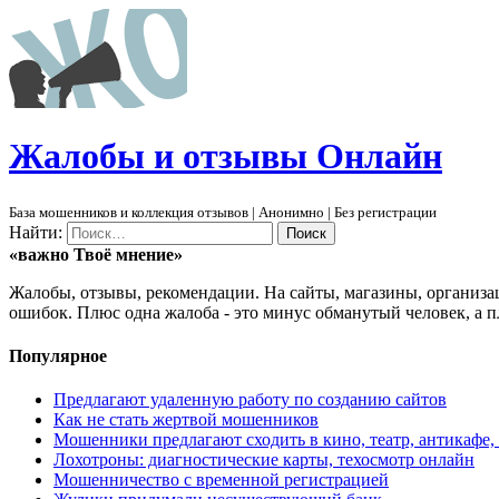
Ж
алобы и отзывы
О
нлайн
База мошенников и коллекция отзывов | Анонимно | Без регистрации
Найти:
«важно
Твоё
мнение»
Жалобы, отзывы, рекомендации. На сайты, магазины, организа
ошибок. Плюс одна жалоба - это минус обманутый человек, а п
Популярное
Предлагают удаленную работу по созданию сайтов
Как не стать жертвой мошенников
Мошенники предлагают сходить в кино, театр, антикафе,
Лохотроны: диагностические карты, техосмотр онлайн
Мошенничество с временной регистрацией