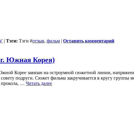
TV
|
Тэги:
Тэги
#
отзыв
,
фильм
|
Оставить комментарий
г. Южная Корея)
жной Корее завязан на остроумной сюжетной линии, напряженны
 по совету подруги. Сюжет фильма закручивается в кругу группы
о прокола, …
Читать далее