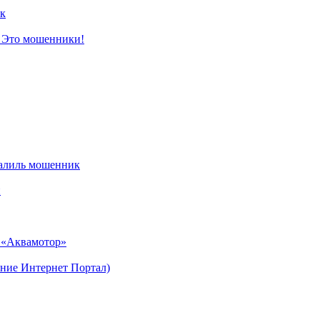
к
? Это мошенники!
алиль мошенник
и
н «Аквамотор»
ние Интернет Портал)