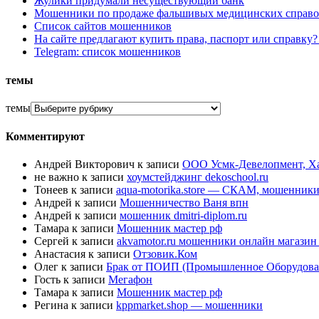
Жулики придумали несуществующий банк
Мошенники по продаже фальшивых медицинских справо
Список сайтов мошенников
На сайте предлагают купить права, паспорт или справку
Telegram: список мошенников
темы
темы
Комментируют
Андрей Викторович
к записи
ООО Усмк-Девелопмент, Х
не важно
к записи
хоумстейджинг dekoschool.ru
Тонеев
к записи
aqua-motorika.store — СКАМ, мошенник
Андрей
к записи
Мошенничество Ваня впн
Андрей
к записи
мошенник dmitri-diplom.ru
Тамара
к записи
Мошенник мастер рф
Сергей
к записи
akvamotor.ru мошенники онлайн магази
Анастасия
к записи
Отзовик.Ком
Олег
к записи
Брак от ПОИП (Промышленное Оборудова
Гость
к записи
Мегафон
Тамара
к записи
Мошенник мастер рф
Регина
к записи
kppmarket.shop — мошенники