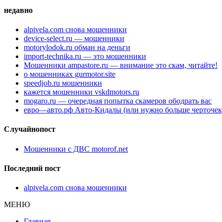
недавно
alpivela.com снова мошенники
device-select.ru — мошенники
motorylodok.ru обман на деньги
import-technika.ru — это мошенники
Мошенники ampastore.ru — внимание это скам, читайте!
о мошенниках gurmotor.site
speedjob.ru мошенники
кажется мошенники vskdmotors.ru
mogaro.ru — очередная попытка скамеров ободрать вас
евро—авто.рф Авто-Кидалы (или нужно больше черточек
Случайнопост
Мошенники с ДВС motorof.net
Последний пост
alpivela.com снова мошенники
МЕНЮ
Главная