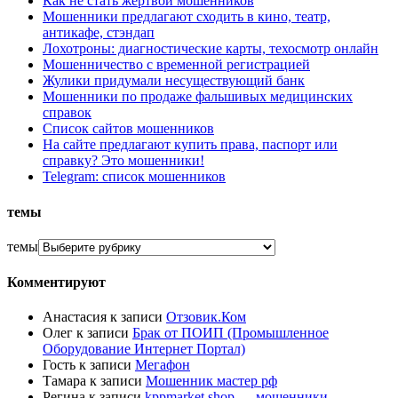
Как не стать жертвой мошенников
Мошенники предлагают сходить в кино, театр,
антикафе, стэндап
Лохотроны: диагностические карты, техосмотр онлайн
Мошенничество с временной регистрацией
Жулики придумали несуществующий банк
Мошенники по продаже фальшивых медицинских
справок
Список сайтов мошенников
На сайте предлагают купить права, паспорт или
справку? Это мошенники!
Telegram: список мошенников
темы
темы
Комментируют
Анастасия
к записи
Отзовик.Ком
Олег
к записи
Брак от ПОИП (Промышленное
Оборудование Интернет Портал)
Гость
к записи
Мегафон
Тамара
к записи
Мошенник мастер рф
Регина
к записи
kppmarket.shop — мошенники