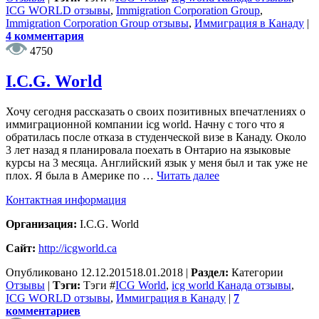
ICG WORLD отзывы
,
Immigration Corporation Group
,
Immigration Corporation Group отзывы
,
Иммиграция в Канаду
|
4 комментария
4750
I.C.G. World
Хочу сегодня рассказать о своих позитивных впечатлениях о
иммиграционной компании icg world. Начну с того что я
обратилась после отказа в студенческой визе в Канаду. Около
3 лет назад я планировала поехать в Онтарио на языковые
курсы на 3 месяца. Английский язык у меня был и так уже не
плох. Я была в Америке по …
Читать далее
Контактная информация
Организация:
I.C.G. World
Сайт:
http://icgworld.ca
Опубликовано
12.12.2015
18.01.2018
|
Раздел:
Категории
Отзывы
|
Тэги:
Тэги
#
ICG World
,
icg world Канада отзывы
,
ICG WORLD отзывы
,
Иммиграция в Канаду
|
7
комментариев