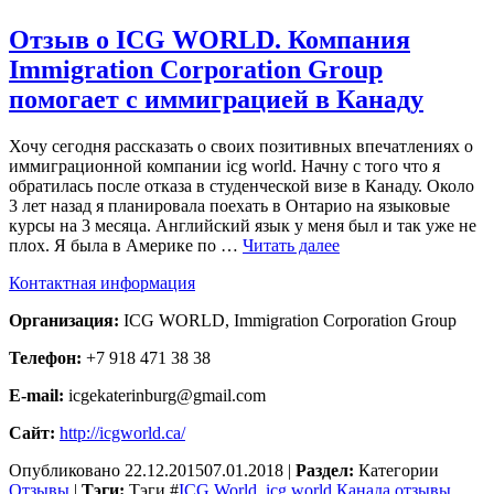
Отзыв о ICG WORLD. Компания
Immigration Corporation Group
помогает с иммиграцией в Канаду
Хочу сегодня рассказать о своих позитивных впечатлениях о
иммиграционной компании icg world. Начну с того что я
обратилась после отказа в студенческой визе в Канаду. Около
3 лет назад я планировала поехать в Онтарио на языковые
курсы на 3 месяца. Английский язык у меня был и так уже не
плох. Я была в Америке по …
Читать далее
Контактная информация
Организация:
ICG WORLD, Immigration Corporation Group
Телефон:
+7 918 471 38 38
E-mail:
icgekaterinburg@gmail.com
Сайт:
http://icgworld.ca/
Опубликовано
22.12.2015
07.01.2018
|
Раздел:
Категории
Отзывы
|
Тэги:
Тэги
#
ICG World
,
icg world Канада отзывы
,