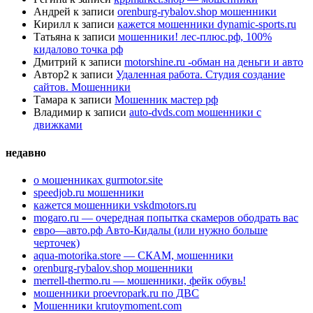
Андрей
к записи
orenburg-rybalov.shop мошенники
Кирилл
к записи
кажется мошенники dynamic-sports.ru
Татьяна
к записи
мошенники! лес-плюс.рф, 100%
кидалово точка рф
Дмитрий
к записи
motorshine.ru -обман на деньги и авто
Автор2
к записи
Удаленная работа. Студия создание
сайтов. Мошенники
Тамара
к записи
Мошенник мастер рф
Владимир
к записи
auto-dvds.com мошенники с
движками
недавно
о мошенниках gurmotor.site
speedjob.ru мошенники
кажется мошенники vskdmotors.ru
mogaro.ru — очередная попытка скамеров ободрать вас
евро—авто.рф Авто-Кидалы (или нужно больше
черточек)
aqua-motorika.store — СКАМ, мошенники
orenburg-rybalov.shop мошенники
merrell-thermo.ru — мошенники, фейк обувь!
мошенники proevropark.ru по ДВС
Мошенники krutoymoment.com