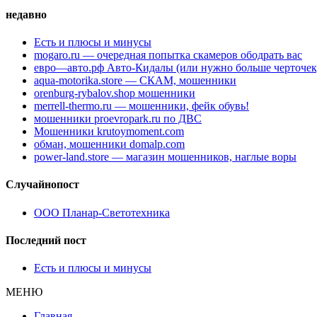
недавно
Есть и плюсы и минусы
mogaro.ru — очередная попытка скамеров ободрать вас
евро—авто.рф Авто-Кидалы (или нужно больше черточек
aqua-motorika.store — СКАМ, мошенники
orenburg-rybalov.shop мошенники
merrell-thermo.ru — мошенники, фейк обувь!
мошенники proevropark.ru по ДВС
Мошенники krutoymoment.com
обман, мошенники domalp.com
power-land.store — магазин мошенников, наглые воры
Случайнопост
ООО Планар-Светотехника
Последний пост
Есть и плюсы и минусы
МЕНЮ
Главная