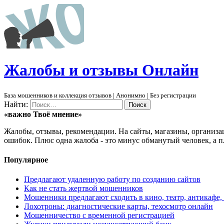
Ж
алобы и отзывы
О
нлайн
База мошенников и коллекция отзывов | Анонимно | Без регистрации
Найти:
«важно
Твоё
мнение»
Жалобы, отзывы, рекомендации. На сайты, магазины, организа
ошибок. Плюс одна жалоба - это минус обманутый человек, а п
Популярное
Предлагают удаленную работу по созданию сайтов
Как не стать жертвой мошенников
Мошенники предлагают сходить в кино, театр, антикафе,
Лохотроны: диагностические карты, техосмотр онлайн
Мошенничество с временной регистрацией