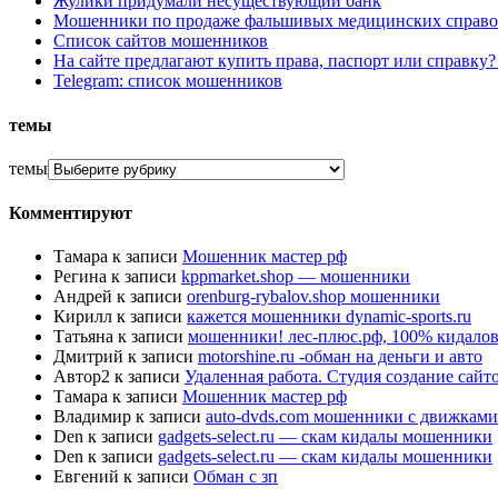
Жулики придумали несуществующий банк
Мошенники по продаже фальшивых медицинских справо
Список сайтов мошенников
На сайте предлагают купить права, паспорт или справку
Telegram: список мошенников
темы
темы
Комментируют
Тамара
к записи
Мошенник мастер рф
Регина
к записи
kppmarket.shop — мошенники
Андрей
к записи
orenburg-rybalov.shop мошенники
Кирилл
к записи
кажется мошенники dynamic-sports.ru
Татьяна
к записи
мошенники! лес-плюс.рф, 100% кидалов
Дмитрий
к записи
motorshine.ru -обман на деньги и авто
Автор2
к записи
Удаленная работа. Студия создание сай
Тамара
к записи
Мошенник мастер рф
Владимир
к записи
auto-dvds.com мошенники с движками
Den
к записи
gadgets-select.ru — скам кидалы мошенники
Den
к записи
gadgets-select.ru — скам кидалы мошенники
Евгений
к записи
Обман с зп