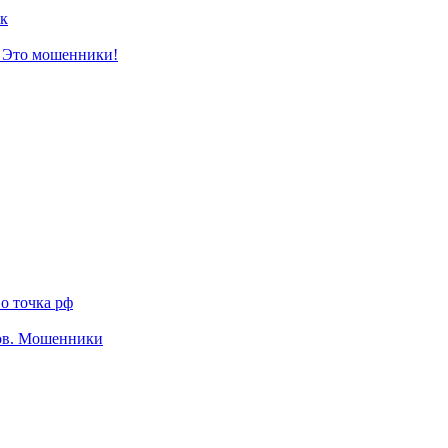
к
? Это мошенники!
о точка рф
тов. Мошенники