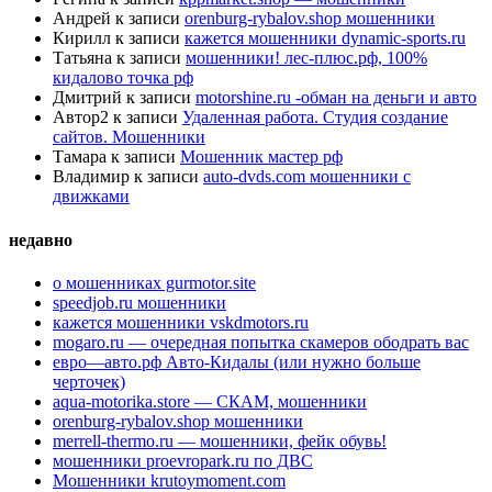
Андрей
к записи
orenburg-rybalov.shop мошенники
Кирилл
к записи
кажется мошенники dynamic-sports.ru
Татьяна
к записи
мошенники! лес-плюс.рф, 100%
кидалово точка рф
Дмитрий
к записи
motorshine.ru -обман на деньги и авто
Автор2
к записи
Удаленная работа. Студия создание
сайтов. Мошенники
Тамара
к записи
Мошенник мастер рф
Владимир
к записи
auto-dvds.com мошенники с
движками
недавно
о мошенниках gurmotor.site
speedjob.ru мошенники
кажется мошенники vskdmotors.ru
mogaro.ru — очередная попытка скамеров ободрать вас
евро—авто.рф Авто-Кидалы (или нужно больше
черточек)
aqua-motorika.store — СКАМ, мошенники
orenburg-rybalov.shop мошенники
merrell-thermo.ru — мошенники, фейк обувь!
мошенники proevropark.ru по ДВС
Мошенники krutoymoment.com