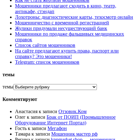
Как не стать жертвой мошенников
Мошенники предлагают сходить в кино, театр,
антикафе, стэндап
Лохотроны: диагностические карты, техосмотр онлайн
Мошенничество с временной регистрацией
Жулики придумали несуществующий банк
Мошенники по продаже фальшивых медицинских
справок
Список сайтов мошенников
На сайте предлагают купить права, паспорт или
справку? Это мошенники!
Telegram: список мошенников
темы
темы
Комментируют
Анастасия
к записи
Отзовик.Ком
Олег
к записи
Брак от ПОИП (Промышленное
Оборудование Интернет Портал)
Гость
к записи
Мегафон
Тамара
к записи
Мошенник мастер рф
Регина
к записи
kppmarket.shop — мошенники