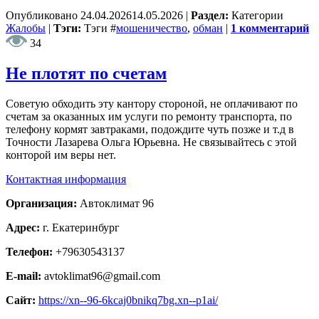
Опубликовано
24.04.2026
14.05.2026
|
Раздел:
Категории
Жалобы
|
Тэги:
Тэги
#
мошеничество
,
обман
|
1 комментарий
34
Не плотят по счетам
Советую обходить эту кантору стороной, не оплачивают по
счетам за оказанных им услуги по ремонту транспорта, по
телефону кормят завтраками, подождите чуть позже и т.д в
Точности Лазарева Ольга Юрьевна. Не связывайтесь с этой
конторой им веры нет.
Контактная информация
Организация:
Автоклимат 96
Адрес:
г. Екатеринбург
Телефон:
+79630543137
E-mail:
avtoklimat96@gmail.com
Сайт:
https://xn--96-6kcaj0bnikq7bg.xn--p1ai/