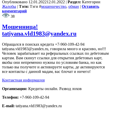
Опубликовано
12.01.2022
12.01.2022
|
Раздел:
Категории
Жалобы
|
Тэги:
Тэги
#
мошеничество
,
обман
|
Оставить
комментарий
38
Мошенница!
tatiyana.vld1983@yandex.ru
Обращался в поисках кредита +7-960-109-42-94
tatiyana.vld1983@yandex.ru, говорила много и красиво, но!!!
Человек зарабатывает на реферальных ссылках по дебетовым
картам. Вам скинут ссылки для открытия дебетовых карт,
якобы они непременно нужны по условиям банка, но как
только вы получите и активируете карты, де активируются
все контакты с данной мадам, вас блочат и ничего!
Контактная информация
Организация:
Кредиты онлайн. Развод лохов
Телефон:
+7-960-109-42-94
E-mail:
tatiyana.vld1983@yandex.ru