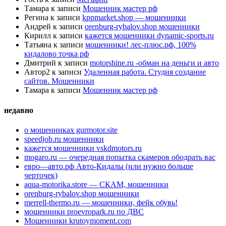
Тамара
к записи
Мошенник мастер рф
Регина
к записи
kppmarket.shop — мошенники
Андрей
к записи
orenburg-rybalov.shop мошенники
Кирилл
к записи
кажется мошенники dynamic-sports.ru
Татьяна
к записи
мошенники! лес-плюс.рф, 100%
кидалово точка рф
Дмитрий
к записи
motorshine.ru -обман на деньги и авто
Автор2
к записи
Удаленная работа. Студия создание
сайтов. Мошенники
Тамара
к записи
Мошенник мастер рф
недавно
о мошенниках gurmotor.site
speedjob.ru мошенники
кажется мошенники vskdmotors.ru
mogaro.ru — очередная попытка скамеров ободрать вас
евро—авто.рф Авто-Кидалы (или нужно больше
черточек)
aqua-motorika.store — СКАМ, мошенники
orenburg-rybalov.shop мошенники
merrell-thermo.ru — мошенники, фейк обувь!
мошенники proevropark.ru по ДВС
Мошенники krutoymoment.com