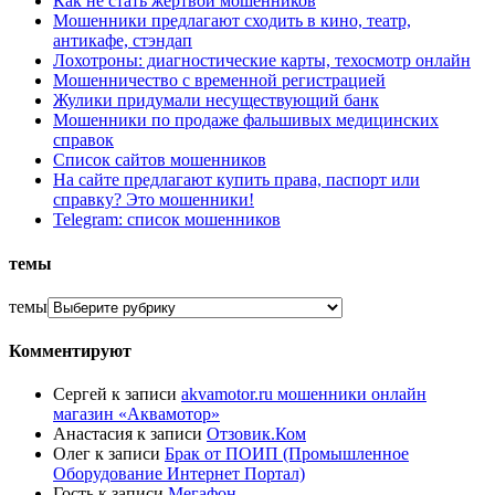
Как не стать жертвой мошенников
Мошенники предлагают сходить в кино, театр,
антикафе, стэндап
Лохотроны: диагностические карты, техосмотр онлайн
Мошенничество с временной регистрацией
Жулики придумали несуществующий банк
Мошенники по продаже фальшивых медицинских
справок
Список сайтов мошенников
На сайте предлагают купить права, паспорт или
справку? Это мошенники!
Telegram: список мошенников
темы
темы
Комментируют
Сергей
к записи
akvamotor.ru мошенники онлайн
магазин «Аквамотор»
Анастасия
к записи
Отзовик.Ком
Олег
к записи
Брак от ПОИП (Промышленное
Оборудование Интернет Портал)
Гость
к записи
Мегафон