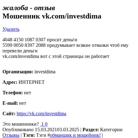
жалоба - отзыв
Мошенник vk.com/investdima
Удалить
4048 4150 1087 0307 просит деньги
5599 0050 8397 2088 придумывает всякие отмазки чтоб ему
перевели деньги
vk.com/investdima вот с этой страницы он работает
Организация:
investdima
Адрес:
ИНТЕРНЕТ
Телефон:
нет
E-mail:
нет
Сайт:
https://vk.com/investdima
Это мошенники?
1
0
Опубликовано
15.03.2021
03.03.2025
|
Раздел:
Категории
Отзывы
|
Тэги:
Тэги
#
обманщик и мошейник!
|