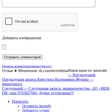
Добавить изображение
Правила комментирования (читать)
Навигация по записям
Отзыв ➤ Мошенник vk.com/investdima
<- Предыдущий
Предыдущая запись
Кристина Валерьевна Жукова —
мошенница
Следующий ->
Следующая запись:
мошенничество, АО «МЦБ
ПК, инн 9703027041, будьте осторожны!!!
Написать
Оставить жалобу
Добавить отзыв