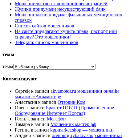
Мошенничество с временной регистрацией
Жулики придумали несуществующий банк
Мошенники по продаже фальшивых медицинских
справок
Список сайтов мошенников
На сайте предлагают купить права, паспорт или
справку? Это мошенники!
Telegram: список мошенников
темы
темы
Комментируют
Сергей
к записи
akvamotor.ru мошенники онлайн
магазин «Аквамотор»
Анастасия
к записи
Отзовик.Ком
Олег
к записи
Брак от ПОИП (Промышленное
Оборудование Интернет Портал)
Гость
к записи
Мегафон
Тамара
к записи
Мошенник мастер рф
Регина
к записи
kppmarket.shop — мошенники
Андрей
к записи
orenburg-rybalov.shop мошенники