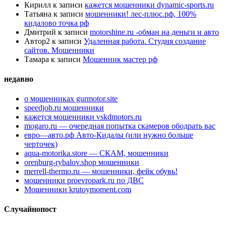
Кирилл
к записи
кажется мошенники dynamic-sports.ru
Татьяна
к записи
мошенники! лес-плюс.рф, 100%
кидалово точка рф
Дмитрий
к записи
motorshine.ru -обман на деньги и авто
Автор2
к записи
Удаленная работа. Студия создание
сайтов. Мошенники
Тамара
к записи
Мошенник мастер рф
недавно
о мошенниках gurmotor.site
speedjob.ru мошенники
кажется мошенники vskdmotors.ru
mogaro.ru — очередная попытка скамеров ободрать вас
евро—авто.рф Авто-Кидалы (или нужно больше
черточек)
aqua-motorika.store — СКАМ, мошенники
orenburg-rybalov.shop мошенники
merrell-thermo.ru — мошенники, фейк обувь!
мошенники proevropark.ru по ДВС
Мошенники krutoymoment.com
Случайнопост