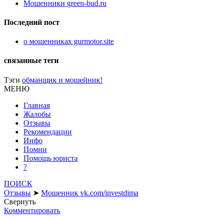
Мошенники green-bud.ru
Последний пост
о мошенниках gurmotor.site
связанные теги
Тэги
обманщик и мошейник!
МЕНЮ
Главная
Жалобы
Отзывы
Рекомендации
Инфо
Помни
Помощь юриста
?
ПОИСК
Отзывы
➤
Мошенник vk.com/investdima
Свернуть
Комментировать