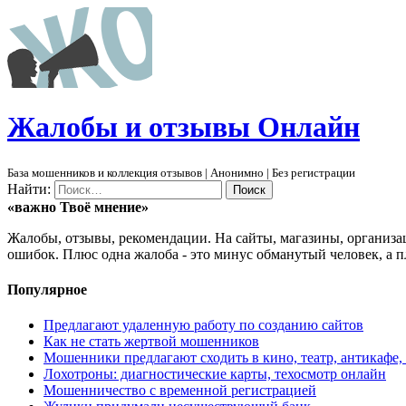
Ж
алобы и отзывы
О
нлайн
База мошенников и коллекция отзывов | Анонимно | Без регистрации
Найти:
«важно
Твоё
мнение»
Жалобы, отзывы, рекомендации. На сайты, магазины, организа
ошибок. Плюс одна жалоба - это минус обманутый человек, а п
Популярное
Предлагают удаленную работу по созданию сайтов
Как не стать жертвой мошенников
Мошенники предлагают сходить в кино, театр, антикафе,
Лохотроны: диагностические карты, техосмотр онлайн
Мошенничество с временной регистрацией