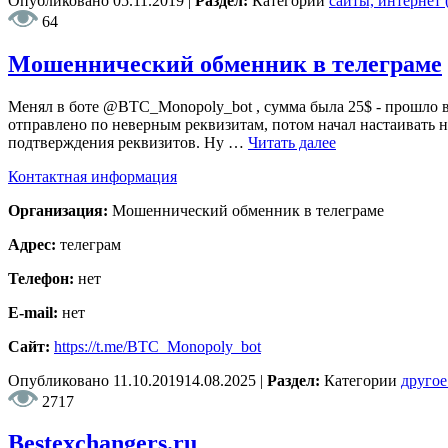
Опубликовано
05.11.2019
|
Раздел:
Категории
сайты, интернет
64
Мошеннический обменник в телеграме
Менял в боте @BTC_Monopoly_bot , сумма была 25$ - прошло вп
отправлено по неверным реквизитам, потом начал настаивать н
подтверждения реквизитов. Ну …
Читать далее
Контактная информация
Организация:
Мошеннический обменник в телеграме
Адрес:
телеграм
Телефон:
нет
E-mail:
нет
Сайт:
https://t.me/BTC_Monopoly_bot
Опубликовано
11.10.2019
14.08.2025
|
Раздел:
Категории
другое
2717
Bestexchangers.ru