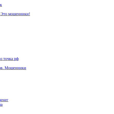
к
? Это мошенники!
о точка рф
тов. Мошенники
денег
на