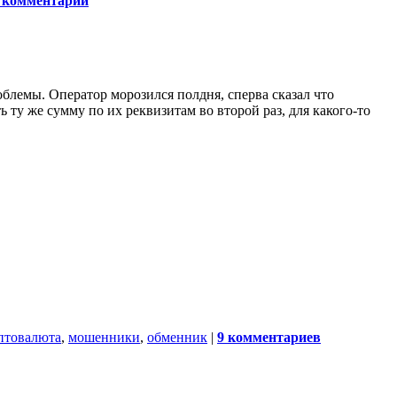
 комментарий
блемы. Оператор морозился полдня, сперва сказал что
ту же сумму по их реквизитам во второй раз, для какого-то
птовалюта
,
мошенники
,
обменник
|
9 комментариев