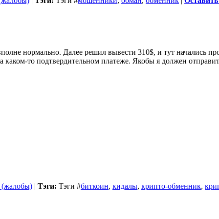
 (жалобы)
|
Тэги:
Тэги
#
мошенники
,
обман
,
обменник
|
Оставить
олне нормально. Далее решил вывести 310$, и тут начались про
а каком-то подтвердительном платеже. Якобы я должен отправить 
 (жалобы)
|
Тэги:
Тэги
#
биткоин
,
кидалы
,
крипто-обменник
,
кри