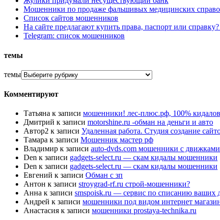
Жулики придумали несуществующий банк
Мошенники по продаже фальшивых медицинских справо
Список сайтов мошенников
На сайте предлагают купить права, паспорт или справку
Telegram: список мошенников
темы
темы
Комментируют
Татьяна
к записи
мошенники! лес-плюс.рф, 100% кидалов
Дмитрий
к записи
motorshine.ru -обман на деньги и авто
Автор2
к записи
Удаленная работа. Студия создание сай
Тамара
к записи
Мошенник мастер рф
Владимир
к записи
auto-dvds.com мошенники с движками
Den
к записи
gadgets-select.ru — скам кидалы мошенники
Den
к записи
gadgets-select.ru — скам кидалы мошенники
Евгений
к записи
Обман с зп
Антон
к записи
stroygrad-rf.ru строй-мошенники?
Анна
к записи
smspoisk.ru — сервис по списанию ваших 
Андрей
к записи
мошенники под видом интернет магази
Анастасия
к записи
мошенники prostaya-technika.ru