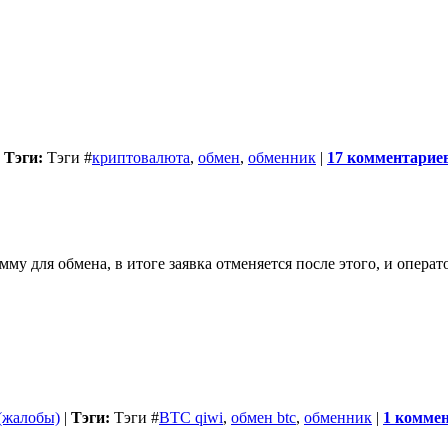
|
Тэги:
Тэги
#
криптовалюта
,
обмен
,
обменник
|
17 комментарие
у для обмена, в итоге заявка отменяется после этого, и операт
 (жалобы)
|
Тэги:
Тэги
#
BTC qiwi
,
обмен btc
,
обменник
|
1 комме