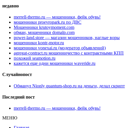
недавно
merrell-thermo.ru — мошенники, фейк обувь!
мошенники proevropark.ru по ДВС
Мошенники krutoymoment.com
обман, мошенники domalp.com
power-land.store — магазин мошенников, наглые воры
мошенники kontr-motor.ru
мошенники vonexai.ru (модератор объявлений)
agregat-contract.ru мошенничество с контрактными КПП
похожий seamotion.ru
кажется еще одни мошенники waveride.ru
Случайнопост
Обманул Nionly quantum-shop.ru на деньги, делал скрипт
Последний пост
merrell-thermo.ru — мошенники, фейк обувь!
МЕНЮ
Главная