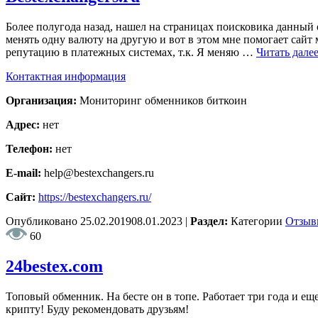
Более полугода назад, нашел на страницах поисковика данный
менять одну валюту на другую и вот в этом мне помогает сай
репутацию в платежных системах, т.к. Я меняю …
Читать дале
Контактная информация
Организация:
Мониторинг обменников биткоин
Адрес:
нет
Телефон:
нет
E-mail:
help@bestexchangers.ru
Сайт:
https://bestexchangers.ru/
Опубликовано
25.02.2019
08.01.2023
|
Раздел:
Категории
Отзыв
60
24bestex.com
Топовый обменник. На бесте он в топе. Работает три года и ещ
крипту! Буду рекомендовать друзьям!