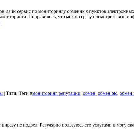
 он-лайн сервис по мониторингу обменных пунктов электронных 
т мониторинга. Понравилось, что можно сразу посмотреть всю и
е
ы
|
Тэги:
Тэги
#
мониторинг репутации
,
обмен
,
обмен btc
,
обмен 
е ниразу не подвел. Регулярно пользуюсь его услугами и могу ск