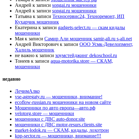
Андрей
к записи
songai.ru мошенники
Андрей
к записи
songai.ru мошенники
Татьяна
к записи
Техносервис24, Техноремонт, ИП
Кухарчик мошенник
Екатерина
к записи
gadgets-select.ru — скам кидалы
мошенники
Мая
к записи
Самир Али мошенник samir-ali.ru s-ali.net
Андрей Викторович
к записи
ООО Усмк-Девелопмент,
Халиль мошенник
не важно
к записи
хоумстейджинг dekoschool.ru
Тонеев
к записи
aqua-motorika.store — СКАМ,
мошенники
недавно
ЛечимАлко
vse-agregaty.ru — мошенники, внимание!
ecoflow-russian.ru мошенники на новом сайте
Мошенники по авто европа—авто.рф
velotorg.store — мошенники
мошенники с ДВС auto-donor.site
мошенники с ДВС motor-resurs.clients.site
market-lodok.ru — СКАМ, кидалы, лохотрон
kpp-sector.ru — мошенники, внимание!!!