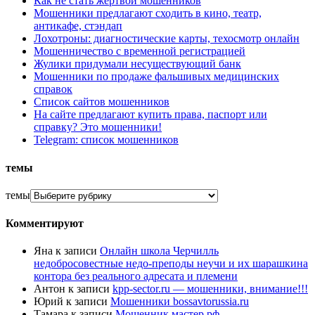
Как не стать жертвой мошенников
Мошенники предлагают сходить в кино, театр,
антикафе, стэндап
Лохотроны: диагностические карты, техосмотр онлайн
Мошенничество с временной регистрацией
Жулики придумали несуществующий банк
Мошенники по продаже фальшивых медицинских
справок
Список сайтов мошенников
На сайте предлагают купить права, паспорт или
справку? Это мошенники!
Telegram: список мошенников
темы
темы
Комментируют
Яна
к записи
Онлайн школа Черчилль
недобросовестные недо-преподы неучи и их шарашкина
контора без реального адресата и племени
Антон
к записи
kpp-sector.ru — мошенники, внимание!!!
Юрий
к записи
Мошенники bossavtorussia.ru
Тамара
к записи
Мошенник мастер рф