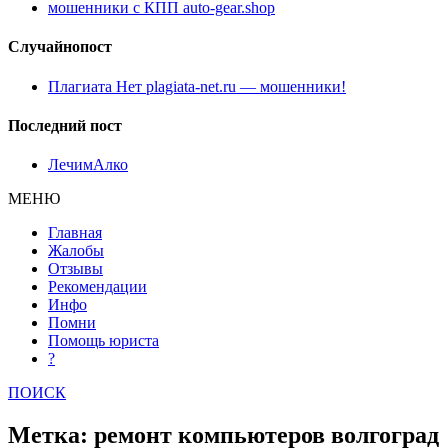
мошенники с КПП auto-gear.shop
Случайнопост
Плагиата Нет plagiata-net.ru — мошенники!
Последний пост
ЛечимАлко
МЕНЮ
Главная
Жалобы
Отзывы
Рекомендации
Инфо
Помни
Помощь юриста
?
ПОИСК
Метка: ремонт компьютеров волгоград