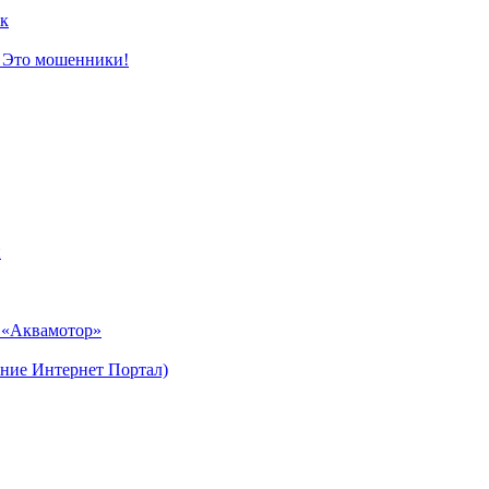
к
? Это мошенники!
и
н «Аквамотор»
ние Интернет Портал)