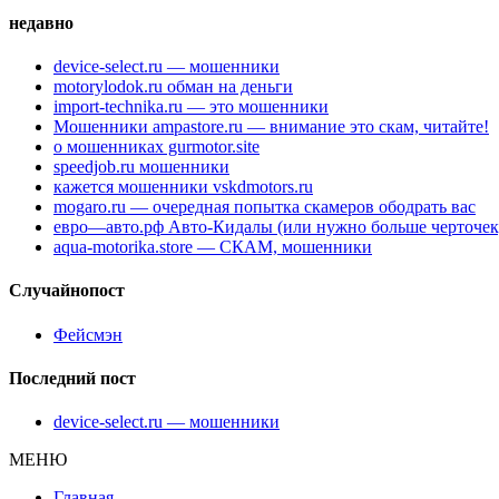
недавно
device-select.ru — мошенники
motorylodok.ru обман на деньги
import-technika.ru — это мошенники
Мошенники ampastore.ru — внимание это скам, читайте!
о мошенниках gurmotor.site
speedjob.ru мошенники
кажется мошенники vskdmotors.ru
mogaro.ru — очередная попытка скамеров ободрать вас
евро—авто.рф Авто-Кидалы (или нужно больше черточек
aqua-motorika.store — СКАМ, мошенники
Случайнопост
Фейсмэн
Последний пост
device-select.ru — мошенники
МЕНЮ
Главная