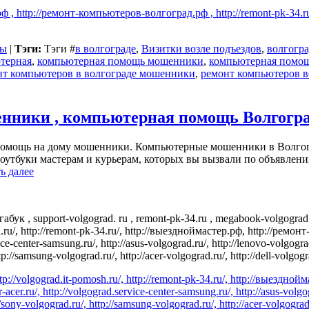
рф , http://ремонт-компьютеров-волгоград.рф , http://remont-pk-34.ru 
бы
|
Тэги:
Тэги
#
в волгограде
,
Визитки возле подъездов
,
волгогр
терная
,
компьютерная помощь мошенники
,
компьютерная помощ
нт компьютеров в волгограде мошенники
,
ремонт компьютеров 
енники , компьютерная помощь Волгогр
помощь на дому мошенники. Компьютерные мошенники в Волгогр
оутбуки мастерам и курьерам, которых вы вызвали по объявлени
ь далее
ук , support-volgograd. ru , remont-pk-34.ru , megabook-volgograd
osh.ru/, http://remont-pk-34.ru/, http://выездноймастер.рф, http://ремо
ice-center-samsung.ru/, http://asus-volgograd.ru/, http://lenovo-volgograd
tp://samsung-volgograd.ru/, http://acer-volgograd.ru/, http://dell-volgogra
 http://volgograd.it-pomosh.ru/, http://remont-pk-34.ru/, http://выезд
r-acer.ru/, http://volgograd.service-center-samsung.ru/, http://asus-volgo
//sony-volgograd.ru/, http://samsung-volgograd.ru/, http://acer-volgograd.r