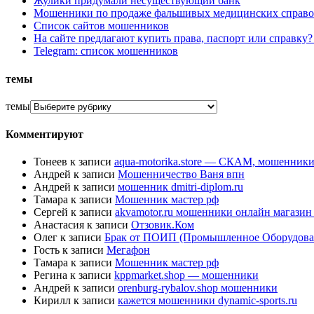
Жулики придумали несуществующий банк
Мошенники по продаже фальшивых медицинских справо
Список сайтов мошенников
На сайте предлагают купить права, паспорт или справку
Telegram: список мошенников
темы
темы
Комментируют
Тонеев
к записи
aqua-motorika.store — СКАМ, мошенник
Андрей
к записи
Мошенничество Ваня впн
Андрей
к записи
мошенник dmitri-diplom.ru
Тамара
к записи
Мошенник мастер рф
Сергей
к записи
akvamotor.ru мошенники онлайн магази
Анастасия
к записи
Отзовик.Ком
Олег
к записи
Брак от ПОИП (Промышленное Оборудова
Гость
к записи
Мегафон
Тамара
к записи
Мошенник мастер рф
Регина
к записи
kppmarket.shop — мошенники
Андрей
к записи
orenburg-rybalov.shop мошенники
Кирилл
к записи
кажется мошенники dynamic-sports.ru