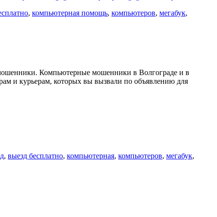
есплатно
,
компьютерная помощь
,
компьютеров
,
мегабук
,
 мошенники. Компьютерные мошенники в Волгограде и в
рам и курьерам, которых вы вызвали по объявлению для
ад
,
выезд бесплатно
,
компьютерная
,
компьютеров
,
мегабук
,