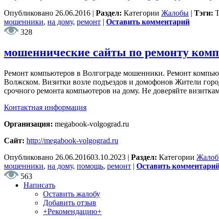
Опубликовано
26.06.2016
|
Раздел:
Категории
Жалобы
|
Тэги:
мошенники
,
на дому
,
ремонт
|
Оставить комментарий
328
мошеннические сайты по ремонту компь
Ремонт компьютеров в Волгограде мошенники. Ремонт компью
Волжском. Визитки возле подъездов и домофонов Жители город
срочного ремонта компьютеров на дому. Не доверяйте визитка
Контактная информация
Организация:
megabook-volgograd.ru
Сайт:
http://megabook-volgograd.ru
Опубликовано
26.06.2016
03.10.2023
|
Раздел:
Категории
Жало
мошенники
,
на дому
,
помощь
,
ремонт
|
Оставить комментари
563
Написать
Оставить жалобу
Добавить отзыв
+Рекомендацию+