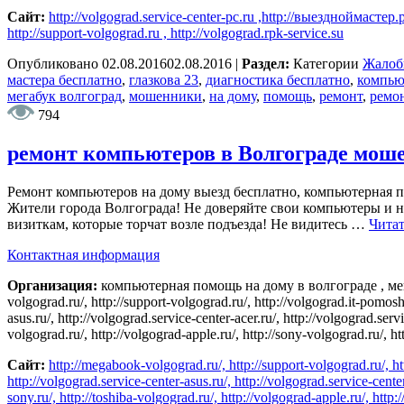
Сайт:
http://volgograd.service-center-pc.ru ,http://выездноймастер.
http://support-volgograd.ru , http://volgograd.rpk-service.su
Опубликовано
02.08.2016
02.08.2016
|
Раздел:
Категории
Жало
мастера бесплатно
,
глазкова 23
,
диагностика бесплатно
,
компью
мегабук волгоград
,
мошенники
,
на дому
,
помощь
,
ремонт
,
ремо
794
ремонт компьютеров в Волгограде мош
Ремонт компьютеров на дому выезд бесплатно, компьютерная 
Жители города Волгограда! Не доверяйте свои компьютеры и н
визиткам, которые торчат возле подъезда! Не видитесь …
Читат
Контактная информация
Организация:
компьютерная помощь на дому в волгограде , мегаб
volgograd.ru/, http://support-volgograd.ru/, http://volgograd.it-pom
asus.ru/, http://volgograd.service-center-acer.ru/, http://volgograd.serv
volgograd.ru/, http://volgograd-apple.ru/, http://sony-volgograd.ru/, ht
Сайт:
http://megabook-volgograd.ru/, http://support-volgograd.ru/,
http://volgograd.service-center-asus.ru/, http://volgograd.service-cente
sony.ru/, http://toshiba-volgograd.ru/, http://volgograd-apple.ru/, http: