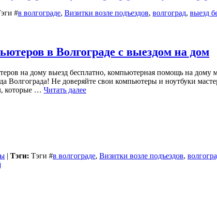
Тэги
#
в волгограде
,
Визитки возле подъездов
,
волгоград
,
выезд б
ютеров в Волгограде с выездом на дом
теров на дому выезд бесплатно, компьютерная помощь на дому
а Волгограда! Не доверяйте свои компьютеры и ноутбуки масте
м, которые …
Читать далее
бы
|
Тэги:
Тэги
#
в волгограде
,
Визитки возле подъездов
,
волгогр
й