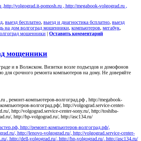
,http://volgograd.it-pomosh.ru , http://megabook-volgograd.ru ,
ад
,
выезд бесплатно
,
выезд и диагностика бсплатно
,
выезд
ь на дом волгоград мошенники
,
компьютеров
,
мегабук
,
волгоград мошенники
|
Оставить комментарий
ад мощенники
аде и в Волжском. Визитки возле подъездов и домофонов
ю для срочного ремонта компьютеров на дому. Не доверяйте
.ru , ремонт-компьютеров-волгоград.рф , http://megabook-
нт-компьютеров-волгоград.рф/, http://volgograd.service-center-
.ru/, http://volgograd.service-center-sony.ru/, http://toshiba-
d.ru/, http://hp-volgograd.ru/, http://asc134.ru/
ноймастер.рф, http://ремонт-компьютеров-волгоград.рф/,
grad.ru/, http://lenovo-volgograd.ru/, http://volgograd.service-center-
u/, http://dell-volgograd.ru/, http://hp-volgograd.ru/, http://asc134.ru/