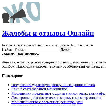
Ж
алобы и отзывы
О
нлайн
База мошенников и коллекция отзывов | Анонимно | Без регистрации
Найти:
«важно
Твоё
мнение»
Жалобы, отзывы, рекомендации. На сайты, магазины, организа
ошибок. Плюс одна жалоба - это минус обманутый человек, а п
Популярное
Предлагают удаленную работу по созданию сайтов
Как не стать жертвой мошенников
Мошенники предлагают сходить в кино, театр, антикафе,
Лохотроны: диагностические карты, техосмотр онлайн
Мошенничество с временной регистрацией